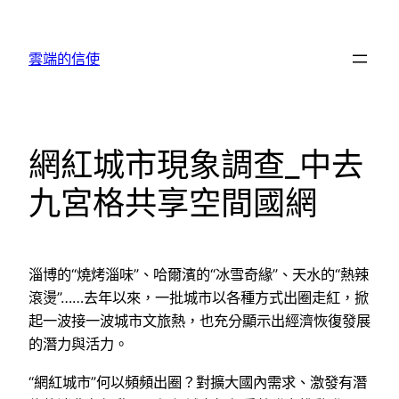
跳
至
雲端的信使
主
要
內
容
網紅城市現象調查_中去
九宮格共享空間國網
淄博的“燒烤淄味”、哈爾濱的“冰雪奇緣”、天水的“熱辣
滾燙”……去年以來，一批城市以各種方式出圈走紅，掀
起一波接一波城市文旅熱，也充分顯示出經濟恢復發展
的潛力與活力。
“網紅城市”何以頻頻出圈？對擴大國內需求、激發有潛