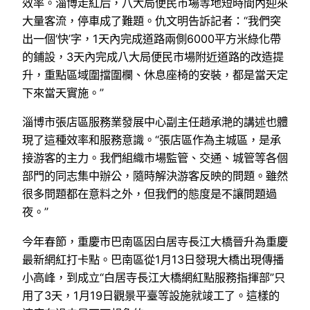
效率。淄博走紅后，八大局便民市場等地短時間內迎來
大量客流，停車成了難題。仇文明告訴記者：“我們突
出一個‘快’字，1天內完成道路兩側6000平方米綠化帶
的鋪設，3天內完成八大局便民市場附近道路的改造提
升，重點區域圍擋圍欄、休息座椅的安裝，都是當天定
下來當天實施。”
淄博市張店區服務業發展中心副主任趙承滟的講述也體
現了這種效率和服務意識。“張店區作為主城區，是承
接游客的主力。我們組織市場監管、交通、城管等各個
部門的同志集中辦公，隨時解決游客反映的問題。雖然
很多問題都在意料之外，但我們的態度是不讓問題過
夜。”
今年春節，重慶市巴南區因白居寺長江大橋晉升為重慶
最新網紅打卡點。巴南區從1月13日發現大橋出現傳播
小高峰，到成立“白居寺長江大橋網紅點服務指揮部”只
用了3天，1月19日觀景平臺等設施就竣工了。這樣的