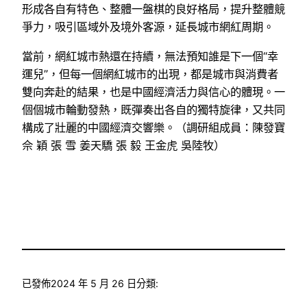
形成各自有特色、整體一盤棋的良好格局，提升整體競
爭力，吸引區域外及境外客源，延長城市網紅周期。
當前，網紅城市熱還在持續，無法預知誰是下一個“幸
運兒”，但每一個網紅城市的出現，都是城市與消費者
雙向奔赴的結果，也是中國經濟活力與信心的體現。一
個個城市輪動發熱，既彈奏出各自的獨特旋律，又共同
構成了壯麗的中國經濟交響樂。（調研組成員：陳發寶
佘 穎 張 雪 姜天驕 張 毅 王金虎 吳陸牧）
已發佈
2024 年 5 月 26 日
分類: