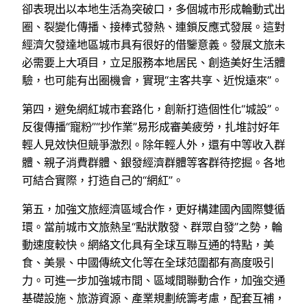
卻表現出以本地生活為突破口，多個城市形成輪動式出
圈、裂變化傳播、接棒式發熱、連鎖反應式發展。這對
經濟欠發達地區城市具有很好的借鑒意義。發展文旅未
必需要上大項目，立足服務本地居民、創造美好生活體
驗，也可能有出圈機會，實現“主客共享、近悅遠來”。
第四，避免網紅城市套路化，創新打造個性化“城設”。
反復傳播“寵粉”“抄作業”易形成審美疲勞，扎堆討好年
輕人見效快但競爭激烈。除年輕人外，還有中等收入群
體、親子消費群體、銀發經濟群體等客群待挖掘。各地
可結合實際，打造自己的“網紅”。
第五，加強文旅經濟區域合作，更好構建國內國際雙循
環。當前城市文旅熱呈“點狀散發、群眾自發”之勢，輪
動速度較快。網絡文化具有全球互聯互通的特點，美
食、美景、中國傳統文化等在全球范圍都有高度吸引
力。可進一步加強城市間、區域間聯動合作，加強交通
基礎設施、旅游資源、產業規劃統籌考慮，配套互補，