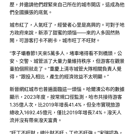
歷，并邀請他們趕緊來自己所在的城市開店，這成為他
們全國擴張的底氣。
城市紅了，人氣旺了，經營者心里是高興的。可對于地
方政府來說，新添了甜蜜的煩惱——來的人多固然熱
鬧，可游客打卡不刷卡，城市旺丁不旺財。
“李子壩春節1天來5萬多人，堵車堵得看不到橋頭，公
安、交警、城管派了大量力量維持秩序，但游客在觀景
臺拍個照就走了。”重慶上清寺城管大隊相關負責人覺
得，“跟投入相比，產生的經濟效益不太明顯。”
新晉網紅城市也普遍面臨這一煩惱。哈爾濱公布的數據
顯示，2023年度，按常規口徑監測，哈市共接待游客
1.35億人次，比2019年增長41.4%，但全市實現旅游
總收入1692.45億元，僅比2019年增長7.4%。潑天人
流并沒有帶來潑天富貴。
“旺丁不旺財，總比財不旺、丁也不旺強。”宋瑞認為，