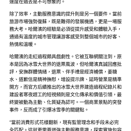
速度在過去是不可想象的。
除了效率，主動服務意識的提升則是另一個要件。當前
旅游市場強勢復蘇，既是難得的發展機遇，更是一場服
務大考。哈爾濱的經驗是必須從提升感受和體驗入手，
通過有溫度的城市管理讓游客感受到整個城市的好客、
熱情和溫暖。
哈爾濱的走紅過程頗具戲劇性。它被互聯網關注到，原
本是因為冰雪大世界的退票風波，但哈爾濱真誠回應批
評，安撫群體情緒，退票、伴手禮是經濟補償，姜糖
水、道歉信是精神撫慰，增設提示牌、延時營業是精準
開方，而官方后續推出的冰雪大世界建造過程紀錄片和
建設者寒夜趕工的短視頻則是文化傳承和價值引領，最
終變被動為主動、化質疑為認可。一個商業景點的突發
事件，反而成了引爆冰雪季的關鍵點。
“當前消費形式花樣翻新，現有監管理念和手段未必完
全匹配。這就更需要增強主動服務意識，探索實施包容