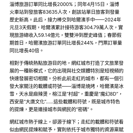
淄博旅游訂單同比增長2000%；同年4月15日，淄博
火車站到發旅客83635人次，創該站單日旅客到發量
歷史新高。此后，接力棒交到哈爾濱手中——2024年
元旦3天假期，哈爾濱累計接待游客304.79萬人次，實
現旅游總收入59.14億元，雙雙沖到歷史峰值；春節假
期首日，哈爾濱旅游訂單同比增長244%，門票訂單量
同比增長40倍。
相對于傳統熱點旅游目的地，網紅城市打造了文旅業發
展的一種新模式，它的出現與社交媒體特別是短視頻的
快速發展密切相關。分析此前走紅的城市，都有一個引
發大家關注的載體或符號——淄博是燒烤，哈爾濱是冰
雪，天水是麻辣燙，榕江是“村超”，重慶是“魔幻8D”，
西安是“大唐文化”……這些載體和符號，既是城市特色
的提煉，更是連接城市與網民的“密碼”。
網紅城市熱于線上，卻源于線下；走紅的載體和符號看
似由網民提煉和賦予，實則依托于城市獨特的資源稟賦