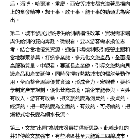
后，淄博、哈爾濱、重慶、西安等城市都充溢著昂揚向
上的奮發精神，想干事、敢干事、能干事的勁頭尤為突
出。
第二，城市發展要堅持供給側結構性改革，實現需求端
與供給側的雙向奔赴。微觀看，要以游客需求換位思
考，結合當地優質資源，通過市場機制吸引經營主體和
當地群眾參與，打造多業態、多元化文旅產品，全面提
高服務質量。中觀看，要延長產業鏈，引導文旅熱向周
邊產品和產業延伸，同時發揮好熱點城市的輻射帶動作
用，全面整合周邊優質資源，形成合力。宏觀看，要科
學制定產業規劃，優化營商環境，讓企業能參與、百姓
有收入、游客有收獲，把文旅熱變為消費熱、投資熱、
經濟熱，把一時熱變為全面熱、有效熱、可持續熱，把
爆發式增長變為細水長流。
第三，文旅“出圈”為城市發展提供新思路。此輪走紅的
并非傳統文旅強市，有些地區甚至只能算三四線城市，