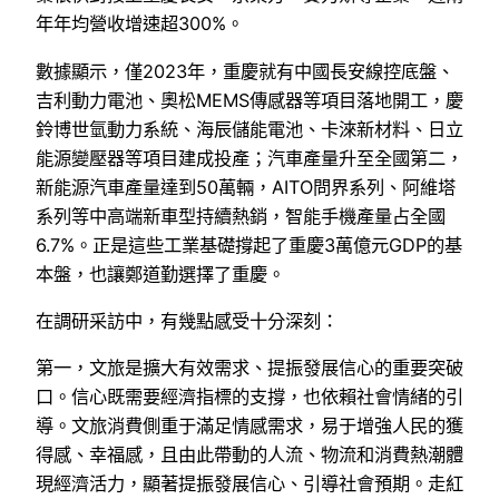
年年均營收增速超300%。
數據顯示，僅2023年，重慶就有中國長安線控底盤、
吉利動力電池、奧松MEMS傳感器等項目落地開工，慶
鈴博世氫動力系統、海辰儲能電池、卡淶新材料、日立
能源變壓器等項目建成投產；汽車產量升至全國第二，
新能源汽車產量達到50萬輛，AITO問界系列、阿維塔
系列等中高端新車型持續熱銷，智能手機產量占全國
6.7%。正是這些工業基礎撐起了重慶3萬億元GDP的基
本盤，也讓鄭道勤選擇了重慶。
在調研采訪中，有幾點感受十分深刻：
第一，文旅是擴大有效需求、提振發展信心的重要突破
口。信心既需要經濟指標的支撐，也依賴社會情緒的引
導。文旅消費側重于滿足情感需求，易于增強人民的獲
得感、幸福感，且由此帶動的人流、物流和消費熱潮體
現經濟活力，顯著提振發展信心、引導社會預期。走紅