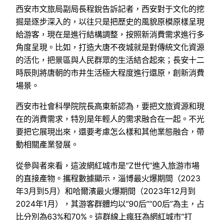
西安市文旅局副局長程銳告訴記者，西安對于文化的挖
掘是逐步深入的，以往只是把歷史的風貌原模原樣呈現
給游客，現在是進行結構調整，按照新消費需求進行多
角度呈現。比如，打造大唐不夜城就是對傳統文化資源
的活化，把景區與人民群眾的生活結合起來；長安十二
時辰則將唐朝的市井生活極大程度進行還原，創新消費
場景。
西安市社會科學院院長高東新認為，要把文旅資源和現
在的消費需求，特別是年輕人的需求融合在一起。不光
要把它展現出來，還要考慮怎么樣和其他業態融合，帶
動相關產業發展。
從參與者來看，這波網紅城市是“Z世代”進入旅游市場
的直接產物。攜程數據顯示，淄博最火爆期間（2023
年3月到5月）和哈爾濱最火爆期間（2023年12月到
2024年1月），其游客群體均以“90后”“00后”為主，占
比分別為63%和70%。這群線上瘋狂為網紅城市“打