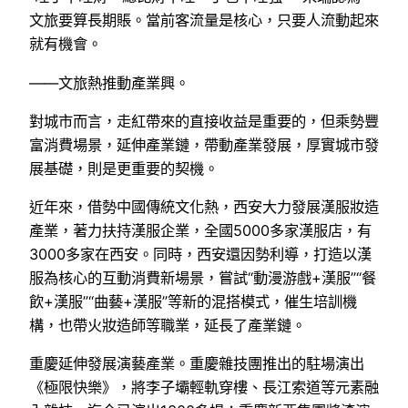
文旅要算長期賬。當前客流量是核心，只要人流動起來
就有機會。
——文旅熱推動產業興。
對城市而言，走紅帶來的直接收益是重要的，但乘勢豐
富消費場景，延伸產業鏈，帶動產業發展，厚實城市發
展基礎，則是更重要的契機。
近年來，借勢中國傳統文化熱，西安大力發展漢服妝造
產業，著力扶持漢服企業，全國5000多家漢服店，有
3000多家在西安。同時，西安還因勢利導，打造以漢
服為核心的互動消費新場景，嘗試“動漫游戲+漢服”“餐
飲+漢服”“曲藝+漢服”等新的混搭模式，催生培訓機
構，也帶火妝造師等職業，延長了產業鏈。
重慶延伸發展演藝產業。重慶雜技團推出的駐場演出
《極限快樂》，將李子壩輕軌穿樓、長江索道等元素融