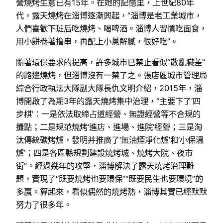
營燒烤生意已有15年。在她的記憶里，上世紀80年
代，露天燒烤在淄博逐漸興起，“淄博是老工業城市，
人們喜歡下班后吃燒烤、喝啤酒。淄博人習慣吃面食，
用小餅卷著擼串，再配上小蔥解膩，很好吃”。
隨著環保要求的提高，許多城市已禁止看似“散亂臟差”
的路邊燒烤，但淄博沒有一禁了之。張店區城市管理局
綜合行政執法大隊副大隊長仇文明介紹，2015年，淄
博開啟了為期3年的露天燒烤集中治理，“主要下了‘四
步棋’：一是依法取締占道經營、無證經營等不合規的
攤點；二是規范燒烤‘進店、進場、進院’經營；三是淘
汰傳統碳烤爐，發明并推廣了‘無油煙凈化爐’和‘小保溫
爐’；四是各區縣規劃建設燒烤城、燒烤大院、夜市
街”。經過幾年的攻堅，淄博解決了露天燒烤治理難
題，實現了“既要燒烤也要環保”“既要民生也要環境”的
多贏。算起來，看似偶然的燒烤熱，淄博其實已經默默
努力了很多年。