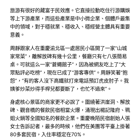
旅游有很好的藏富于民效應。它直接拉動吃住行游購娛
等上下游產業，而這些產業是中小微企業、個體戶最集
中的領域，對于穩就業、穩收入、穩經營主體具有重要
意義。
周靜跟家人在重慶渝北區一處居民小區開了一家“山城
家常菜”，離解放碑有幾十公里，餐廳只有七八張簡易
桌。可就這么一家“蒼蠅館子”，因為被網友吃上了“大
眾點評必吃榜”，現在已成了“游客專供”。周靜笑著“抱
怨”，“有的客人沒下高鐵就打來電話預訂虎皮肘子。我
姨爹炒菜炒得手桿兒都要斷了，也忙不過來”。
身處核心景區的商家更不必說了。圍繞著洪崖洞、解放
碑、觀音橋的餐飲民宿相當火爆，涌現出楊記隆府、珮
姐火鍋等全國知名的餐飲企業。重慶晚陌民宿創始人張
女士告訴記者，最多的時候，他們在美團等平臺上掛著
80多套民宿，入住率穩定在70%。