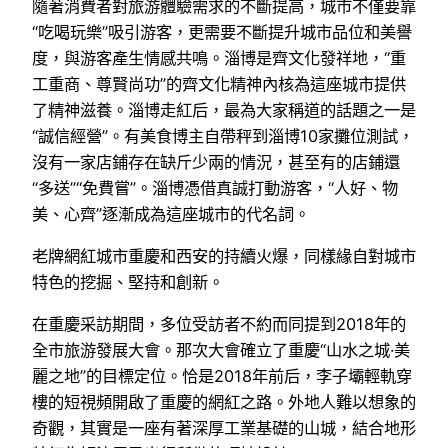
隨著消費者對旅游體驗需求的不斷提高，城市不僅要靠
“吃喝玩樂”吸引游客，更需要不斷提升城市品位和美譽
度，與游客產生情感共鳴。淄博是齊文化發祥地，“重
工重商、尊賢尚功”的齊文化精神內核為這座城市提供
了精神滋養。淄博走紅后，最為大家稱道的話題之一是
“誠信經營”。有美食博主自帶秤到淄博10家攤位測試，
沒有一家店鋪存在缺斤少兩的情況，甚至有的店鋪還
“多送”“免費嘗”。淄博憑借真誠打動游客，“人好、物
美、心齊”逐漸成為這座城市的代名詞。
老牌網紅城市重慶和西安的持續火爆，同樣緣自對城市
特色的挖掘、堅持和創新。
在重慶采訪期間，多位受訪者不約而同提到2018年的
全市旅游發展大會。那次大會確立了重慶“山水之城·美
麗之地”的目標定位。恰是2018年前后，李子壩輕軌穿
樓的短視頻開啟了重慶的網紅之路。外地人難以想象的
奇觀，其實是一座有著深厚工業基礎的山城，結合地形