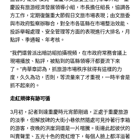
慶設有旅游經濟發展領導小組，市長擔任組長，協調各
方工作，定期復盤重大節假日文旅市場表現；由文旅委
與市政府監察辦聯合，對全市各區縣在市場整治效能、
投訴舉報處理、安全管理等方面的表現進行大排名，月
點評、季通報、年考核。
“我們還曾派出暗訪組拍攝視頻，在市政府常務會議上
現場播放、點評，被點到的區縣領導汗都要流下來
了。”冉華章認為，抓旅游市場秩序就得有這樣的力
度，久久為功，否則，等流量來了才重視，一時半會是
抓不起來的。
走紅規律有跡可循
3月初，記者到達重慶時元宵節剛過，正處于重慶旅游
的淡季，但解放碑的大街小巷依然隨處可見拎著行李箱
的游客，夜晚的洪崖洞還是一片喧騰。街邊此起彼伏的
叫賣聲里、五光十色的霓虹燈下，每個人臉上都洋溢著