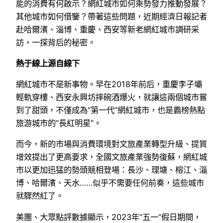
能的消費有何啟示？網紅城市如何乘勢發力推動發展？
其他城市如何借鑒？帶著這些問題，近期經濟日報記者
赴哈爾濱、淄博、重慶、西安等新老網紅城市調研采
訪，一探背后的秘密。
熱于線上源自線下
網紅城市不是新事物。早在2018年前后，重慶李子壩
輕軌穿樓、西安永興坊摔碗酒爆火，就讓這兩個城市嘗
到了甜頭，不僅成為“第一代”網紅城市，也是霸榜熱點
旅游城市的“長紅明星”。
而今，新的市場與消費環境對文旅產業轉型升級、提質
增效提出了更高要求，全國文旅產業強勢復蘇，網紅城
市以更加迅猛的勢頭競相登場：長沙、理塘、榕江、淄
博、哈爾濱、天水……似乎不需要任何前奏，這些城市
就驟然紅了。
美團、大眾點評數據顯示，2023年“五一”假日期間，