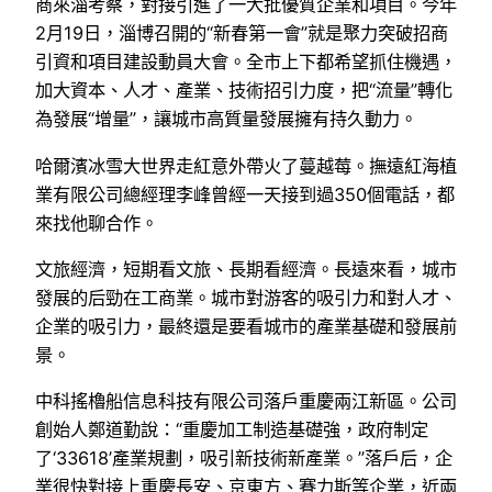
商來淄考察，對接引進了一大批優質企業和項目。今年
2月19日，淄博召開的“新春第一會”就是聚力突破招商
引資和項目建設動員大會。全市上下都希望抓住機遇，
加大資本、人才、產業、技術招引力度，把“流量”轉化
為發展“增量”，讓城市高質量發展擁有持久動力。
哈爾濱冰雪大世界走紅意外帶火了蔓越莓。撫遠紅海植
業有限公司總經理李峰曾經一天接到過350個電話，都
來找他聊合作。
文旅經濟，短期看文旅、長期看經濟。長遠來看，城市
發展的后勁在工商業。城市對游客的吸引力和對人才、
企業的吸引力，最終還是要看城市的產業基礎和發展前
景。
中科搖櫓船信息科技有限公司落戶重慶兩江新區。公司
創始人鄭道勤說：“重慶加工制造基礎強，政府制定
了‘33618’產業規劃，吸引新技術新產業。”落戶后，企
業很快對接上重慶長安、京東方、賽力斯等企業，近兩