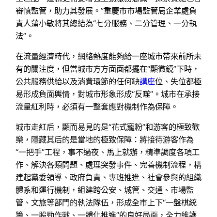
審慎監管，助力其發展。”重慶市市場監管局企業處負
責人蒲小敏將其總結為“七分服務、二分管理、一分執
法”。
在流量經濟時代，網絡熱度能夠給一座城市帶來前所未
有的關注度，但當城市方方面面都擺在“顯微鏡”下時，
公共服務供給以及消費環節的任何缺
講座
位、失位都極
易形成負面輿情，對城市形象形成“反噬”。城市在承接
流量紅利時，必須有一整套應對機制作為保障。
城市走紅后，顯而易見的是“花式寵粉”和游客的極致歡
樂，隱藏其后的是當地的極致保障：將接待游客作為
“一把手”工程，事不過夜、馬上就辦，精準調度各項工
作、解決各類問題、處理突發事件、完善機制流程，構
建起黨委領導、政府負責、專班推進、社會參與的組織
體系和運行機制，組建跨公安、城管、交通、市場監
管、文旅等部門的執法隊伍，形成全市上下“一盤棋統
籌、一股勁作戰、一體化推進”的良好局面，全力維護