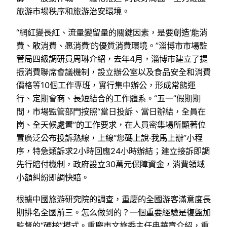
旅游市場秩序和旅游治安環境。
“網紅變長紅、流量變留量的關鍵因素，是要創造‘能消
費、敢消費、愿消費’的優質消費環境。”淄博市市場監
管局四級調研員周琳介紹，去年4月，淄博市建立了提
振消費聯席會議機制，設立辦公室以及食品安全和消費
價格等10個工作專班，實行集中辦公，形成常態運
行、定期會商、長短結合的工作體系。“五一”假期期
間，市場監管部門按照“當日投訴、當日辦結，全員在
崗、全天候處置”的工作要求，在人員密集場所顯著位
置廣泛公布投訴熱線，上線“您碼上說·我馬上辦”小程
序，特急類訴求2小時回應24小時辦結；建立接訴即調
先行賠付機制，政府設立30萬元保障資金，消費領域
小額糾紛即調快賠。
根據中國旅游研究院的調查，重慶的全國游客滿意度長
期排名全國前三。怎么做到的？一個重要經驗是復盤加
監督的“硬核”模式。重慶市文旅委主任冉華章介紹，重