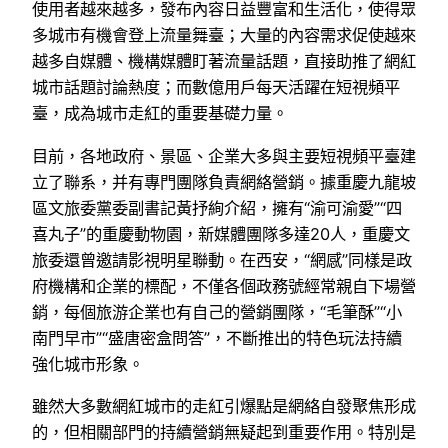
使用者越來越多，發布內容日益豐富和生活化，使得眾
多城市有機會登上流量舞臺；大量的內容需求促使越來
越多自媒體、機構媒體盯著流量話題，直接助推了網紅
城市話題討論熱度；而數億用戶每天活躍在短視頻平
臺，成為城市走紅的重要基礎力量。
目前，各地政府、景區、企業大多與主要短視頻平臺建
立了聯系，并有專門團隊負責網絡營銷。據重慶九龍坡
區文旅委黨委副書記黃抒絢介紹，擁有“渝可渝愛”“四
喜丸子”的重慶動物園，新媒體團隊多達20人，重慶文
旅委還曾邀請影視明星聯動。在西安，“網感”同樣是政
府機構和企業的標配，不僅各個政務號經常親自下場營
銷，每個旅游企業也有自己的營銷團隊，“毛筆酥”“小
南門早市”“盛唐密盒問答”，不斷推出的特色玩法持續
強化城市形象。
雖然大多數網紅城市的走紅引爆點是網絡自發聚焦形成
的，但相關部門的持續營銷無疑起到重要作用。特別是