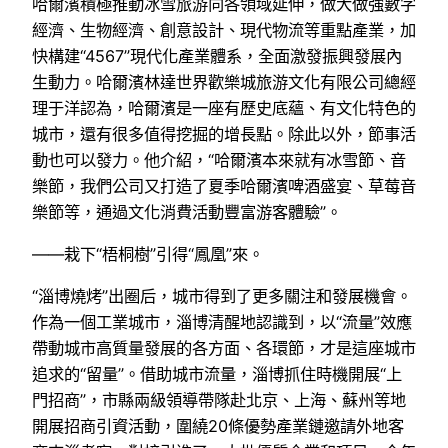
哈爾濱積極推動冰雪旅游向各領域延伸，做大做強數字
經濟、生物經濟、創意設計、現代物流等重點產業，加
快構建“4567”現代化產業體系，全面激發振興發展內
生動力。哈爾濱林達世界歡樂城旅游文化有限公司總經
理于洋認為，哈爾濱是一座有歷史底蘊、有文化特色的
城市，還有很多值得挖掘的增長點。除此以外，節事活
動也可以發力。他介紹，“哈爾濱本來就有冰雪節、音
樂節，我們公司又打造了夏季哈爾濱啤酒盛宴、草莓音
樂節等，通過文化消費活動豐富游客體驗”。
——栽下“梧桐樹”引得“鳳凰”來。
“淄博燒烤”出圈后，城市得到了更多關注和發展機會。
作為一個工業城市，淄博清醒地認識到，以“流量”效應
帶動城市高質量發展的各方面、各環節，才是這座城市
追求的“留量”。借助城市流量，淄博抓住時機開展“上
門招商”，市縣兩級領導帶隊赴北京、上海、蘇州等地
開展招商引資活動，圍繞20條優勢產業鏈邀請外地客