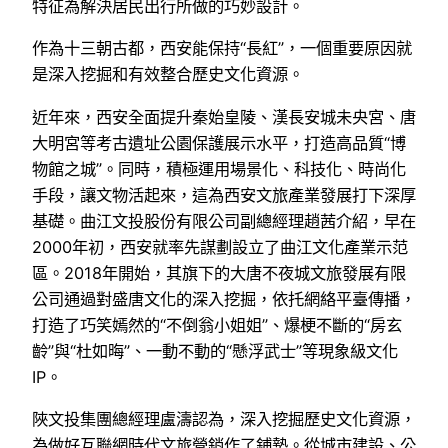
特征為解決居民出行所做的巧妙設計。
作為十三朝古都，西安能保持“長紅”，一個重要原因就
是深入挖掘和有效整合歷史文化資源。
近年來，西安全面提升秦始皇陵、漢長安城未央宮、唐
大明宮等考古遺址公園保護展示水平，打造高品質“博
物館之城”。同時，積極運用場景化、科技化、時尚化
手段，讓文物活起來，這為西安文旅產業發展打下深厚
基礎。曲江文投股份有限公司副總經理趙茜介紹，早在
2000年初，西安就率先謀劃設立了曲江文化產業示范
區。2018年開始，其旗下的大唐不夜城文旅發展有限
公司通過對盛唐文化的深入挖掘，依托網絡平臺傳播，
打造了巧笑嫣然的“不倒翁小姐姐”、爆梗不斷的“房玄
齡”與“杜如晦”、一動不動的“懸浮武士”等現象級文化
IP。
陜文投集團總經理盧濤認為，深入挖掘歷史文化資源，
為做好互聯網時代文旅營銷作了鋪墊。從城市建設、公