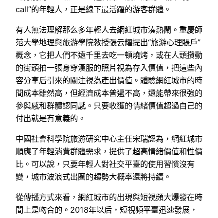
call”的年輕人，正是線下最活躍的游客群體。
有人無法理解那么多年輕人去網紅城市湊熱鬧。重慶師
范大學地理與旅游學院教授張云耀提出“旅游心理賬戶”
概念，它把人們不遠千里去吃一頓燒烤，或在人頭攢動
的街頭拍一張身穿漢服的照片視為存入價值，把這些內
容分享后引來的關注視為產出價值。體驗網紅城市的時
間成本雖然高，但經濟成本普遍不高，還能帶來很強的
參與感和群體認同感。只要收獲的情緒價值超過自己的
付出就是有意義的。
中國社會科學院旅游研究中心主任宋瑞認為，網紅城市
順應了年輕消費群體需求，提供了超高情緒價值和性價
比。可以說，只要年輕人對社交平臺的使用習慣沒有
變，城市波浪式出圈的趨勢大概率還將持續。
從傳播方式來看，網紅城市的出現與短視頻大爆發在時
間上是吻合的。2018年以后，短視頻平臺迅速發展，