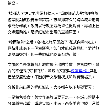
歡樂。
“這種人間煙火氣非常打動人。”重慶師范大學地理與旅
游學院副教授楊永豐認為，被壓抑許久的跨區域流動需
求充分釋放，政府以行政區域為單位促消費，再加上社
交媒體助推，是網紅城市出現的直接原因。
“哈爾濱熱”之后，各地文旅局開啟了“花式內卷”模式，
期待能成為下一個幸運兒。如何才能成為網紅？雖然無
法簡單復制，但一些規律也逐漸有跡可循。
文旅融合是本輪網紅城市最突出的特質。在實踐中，融
合的不僅是“文”和“旅”，還包括文旅與
會議室出租
其他
產業深度融合，不斷創新文旅新模式和消費新場景。
分析此前出圈的網紅城市，大多都有以下基礎要素：
一是特色美食。美食作為旅游要素之一，在城市營銷中
分量越來越重。重慶火鍋、小面，西安羊肉泡饃，淄博