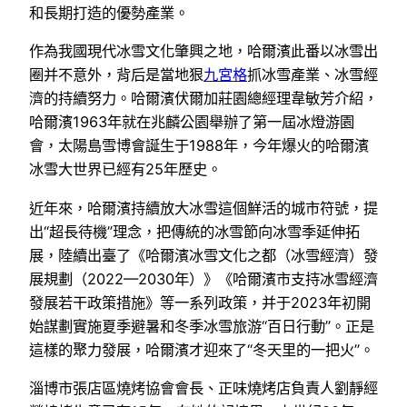
和長期打造的優勢產業。
作為我國現代冰雪文化肇興之地，哈爾濱此番以冰雪出
圈并不意外，背后是當地狠
九宮格
抓冰雪產業、冰雪經
濟的持續努力。哈爾濱伏爾加莊園總經理韋敏芳介紹，
哈爾濱1963年就在兆麟公園舉辦了第一屆冰燈游園
會，太陽島雪博會誕生于1988年，今年爆火的哈爾濱
冰雪大世界已經有25年歷史。
近年來，哈爾濱持續放大冰雪這個鮮活的城市符號，提
出“超長待機”理念，把傳統的冰雪節向冰雪季延伸拓
展，陸續出臺了《哈爾濱冰雪文化之都（冰雪經濟）發
展規劃（2022—2030年）》《哈爾濱市支持冰雪經濟
發展若干政策措施》等一系列政策，并于2023年初開
始謀劃實施夏季避暑和冬季冰雪旅游“百日行動”。正是
這樣的聚力發展，哈爾濱才迎來了“冬天里的一把火”。
淄博市張店區燒烤協會會長、正味燒烤店負責人劉靜經