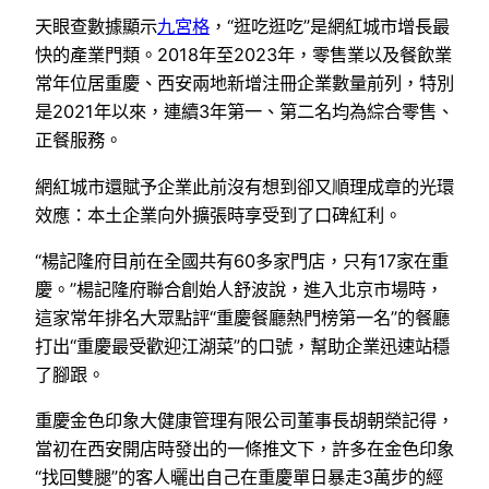
天眼查數據顯示
九宮格
，“逛吃逛吃”是網紅城市增長最
快的產業門類。2018年至2023年，零售業以及餐飲業
常年位居重慶、西安兩地新增注冊企業數量前列，特別
是2021年以來，連續3年第一、第二名均為綜合零售、
正餐服務。
網紅城市還賦予企業此前沒有想到卻又順理成章的光環
效應：本土企業向外擴張時享受到了口碑紅利。
“楊記隆府目前在全國共有60多家門店，只有17家在重
慶。”楊記隆府聯合創始人舒波說，進入北京市場時，
這家常年排名大眾點評“重慶餐廳熱門榜第一名”的餐廳
打出“重慶最受歡迎江湖菜”的口號，幫助企業迅速站穩
了腳跟。
重慶金色印象大健康管理有限公司董事長胡朝榮記得，
當初在西安開店時發出的一條推文下，許多在金色印象
“找回雙腿”的客人曬出自己在重慶單日暴走3萬步的經