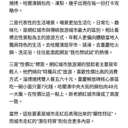
燒烤，哈爾濱鍋包肉、凍梨，幾乎出現在每一份打卡攻
略中。
二是代表性的生活場景。場景更加生活化、日常化、趣
味化，是網紅城市與傳統旅游城市最大的區別。相比看
標志性景點為主的旅游方式，年輕人更偏向體驗當地人
獨具特色的生活。去哈爾濱逛早市、搓澡，去重慶吃火
鍋、洗足浴，往往能激起網友“我也想試試”的熱情。
三是“性價比”標簽。網紅城市旅游潮的發起者主要是年
輕人，他們傾向“特種兵式”旅游，喜歡性價比高的消費
方式。淄博燒烤雙人餐五六十元，重慶解放碑核心景區
吃一碗小面只要7元錢，哈爾濱中央大街的鍋包肉48元
一大盤。在性價比這一點上，新老網紅城市達成了高度
一致。
當然，這些要素是城市走紅后表現出來的“顯性特征”，
而城市走紅的“潛在特質”則包含更多內容。