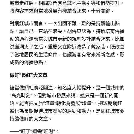
城市走紅后，相關部門有意識地主動引導和借勢提升，
將游客需求與當地發展有機結合起來，十分關鍵。
對網紅城市而言，一次出圈不難，難的是持續輸出熱
點，讓自己一直站在浪尖。胡傳東認為，持續培育傳播
點的過程還應當與城市更新的規劃設計結合起來。比如
洪崖洞火了之后，重慶又在附近改造了戴家巷，既改善
了當地居民的生活條件，也讓游客有常來常新之感，形
成新的傳播熱點。
做好“長紅”大文章
被當做網紅廣泛關注，知名度大幅提升，是一個城市的
“高光時刻”。但對城市發展來講，這只是一個新的開
始。能否把文旅“流量”轉化為發展“增量”，把短期網紅
轉化為長期促進城市發展的后勁和動力，是網紅城市要
持續做好的大文章。
——“旺丁”還需“旺財”。