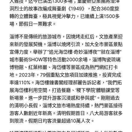
入雜技，迄今已演出1300多場；重慶新亞集團將渣滓
洞烈士的故事改編成舞臺劇《1949》，配合360度旋
轉的立體舞臺，極具視覺沖擊力，已連續上演1500多
場，節假日一票難求。
淄博不是傳統的旅游城市，因燒烤走紅后，文旅產業迎
來新的發展契機。淄博以燒烤引流，加大全市景區景點
宣傳力度，舉辦了“追光海岱樓·奇妙淄博夜”“就在淄博”
城市藝術SHOW等特色活動2000余場，淄博陶瓷琉璃
博物館、紅葉柿巖、海岱樓等景區成為熱門網紅打卡
地。2023年，79個重點文旅項目加速推進，投資完成
率達110%。海岱樓鐘書閣經理郝麗告訴記者，“我們拓
展海岱樓利用空間，打造餐廳、‘稷下學院’體驗課堂等
新場景，進一步提升游客沉浸感和參與感”。剛剛過去
的清明小長假，淄博文旅市場熱度持續，熱門景區接待
游客人數創近年新高。清明假期首日，八大局游客就多
到限流，假期日均客流量超過10萬人次。