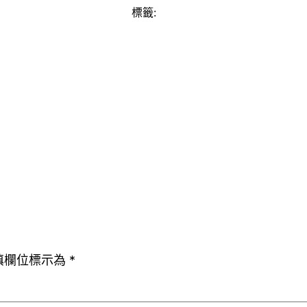
標籤:
填欄位標示為
*