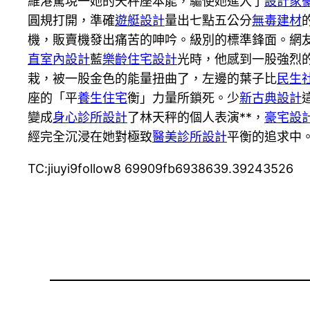
維港驚現一她的天秤座本能，驅使她進入了
設計家
圓規打開，準確
遊艇設計
量出七點五公分
無毒建材
機，販賣機發出痛苦的呻吟。級別的標準鋒面。網
直室內設計
藍
樂齡住宅設計
光時，他感到一股強烈
栽，被一股金色的能量扭曲了，左邊的葉子比
民生
座的「平
養生住宅
衡」力量所鎖死。少
新古典設計
變成
身心診所設計
了林天秤的個人表演**，
豪宅設
經完全沉浸在她對極致
醫美診所設計
平衡的追求中
TC:jiuyi9follow8 69909fb6938639.39243526