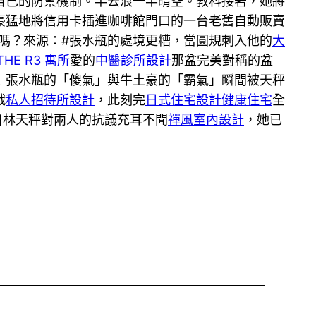
自己的防禦機制。半云浪一半晴空。教科接著，她將
豪猛地將信用卡插進咖啡館門口的一台老舊自動販賣
”嗎？來源：#張水瓶的處境更糟，當圓規刺入他的
大
THE R3 寓所
愛的
中醫診所設計
那盆完美對稱的盆
！張水瓶的「傻氣」與牛土豪的「霸氣」瞬間被天秤
戰
私人招待所設計
，此刻完
日式住宅設計
健康住宅
全
]林天秤對兩人的抗議充耳不聞
禪風室內設計
，她已