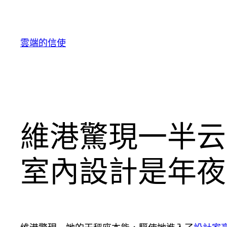
跳
至
主
雲端的信使
要
內
容
維港驚現一半云
室內設計是年夜