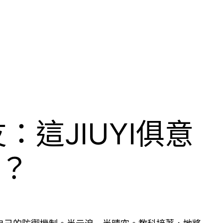
這JIUYI俱意
嗎？