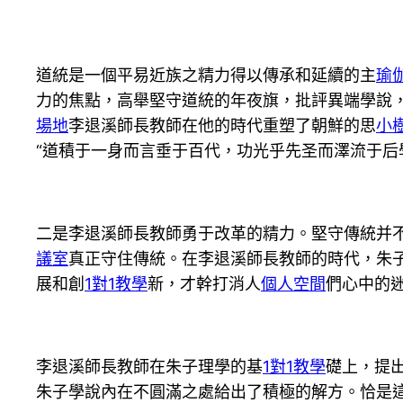
道統是一個平易近族之精力得以傳承和延續的主
瑜
力的焦點，高舉堅守道統的年夜旗，批評異端學說
場地
李退溪師長教師在他的時代重塑了朝鮮的思
小
“道積于一身而言垂于百代，功光乎先圣而澤流于后
二是李退溪師長教師勇于改革的精力。堅守傳統并
議室
真正守住傳統。在李退溪師長教師的時代，朱
展和創
1對1教學
新，才幹打消人
個人空間
們心中的
李退溪師長教師在朱子理學的基
1對1教學
礎上，提出
朱子學說內在不圓滿之處給出了積極的解方。恰是這