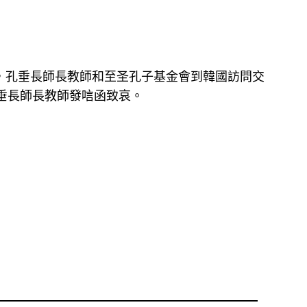
，孔垂長師長教師和至圣孔子基金會到韓國訪問交
垂長師長教師發唁函致哀。