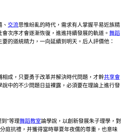
蕩、
交流
思惟紛亂的時代，需求有人掌握平易近族精
社會次序才會逐漸恢復，進進持續發展的軌道。
舞蹈
主要的道統精力，一向延續到明天。后人評價他：
輔相成，只要勇于改革并解決時代問題，才幹
共享會
學說中的不少問題日益裸露，必須要在理論上進行發
理到”等理
舞蹈教室
論學說，以創新發展朱子理學，對
夠分庭抗禮，并獲得當時華夏年夜儒的尊重，也意味