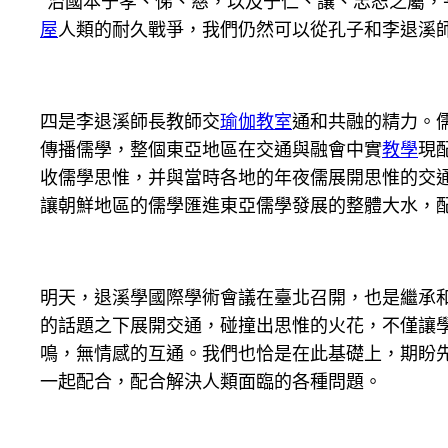
“治國本于孝、悌、慈，以及于仁、讓、忠恕之屬，
屋
人類的耐久戰爭，我們仍然可以從孔子和李退溪
四是李退溪師長教師交
瑜伽教室
通和共融的精力。
傳播儒學，整個東亞地區在交通與融會中實
教學
現
收儒學思惟，并與當時各地的年夜儒展開思惟的交
讓朝鮮地區的儒學匯進東亞儒學發展的整體大水，
明天，退溪學國際學術會議在臺北召開，也是繼承
的話題之下展開交通，碰撞出思惟的火花，不僅讓學
鳴，無情感的互通。我們也恰是在此基礎上，期盼先
一起配合，配合解決人類面臨的各種問題。