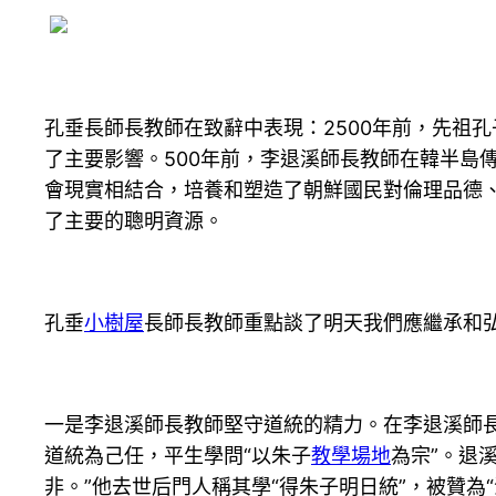
孔垂長師長教師在致辭中表現：2500年前，先祖
了主要影響。500年前，李退溪師長教師在韓半島
會現實相結合，培養和塑造了朝鮮國民對倫理品德
了主要的聰明資源。
孔垂
小樹屋
長師長教師重點談了明天我們應繼承和
一是李退溪師長教師堅守道統的精力。在李退溪師
道統為己任，平生學問“以朱子
教學場地
為宗”。退
非。”他去世后門人稱其學“得朱子明日統”，被贊為“