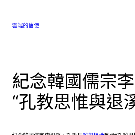
跳
至
主
雲端的信使
要
內
容
紀念韓國儒宗李
“孔教思惟與退