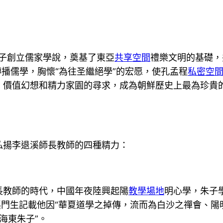
孔子創立儒家學說，奠基了東亞
共享空間
禮樂文明的基礎，
傳播儒學，胸懷“為往圣繼絕學”的宏愿，使孔孟程
私密空
、價值幻想和精力家園的尋求，成為朝鮮歷史上最為珍貴
弘揚李退溪師長教師的四種精力：
長教師的時代，中國年夜陸興起陽
教學場地
明心學，朱子
溪門生記載他因“華夏道學之掉傳，流而為白沙之禪會、
海東朱子”。