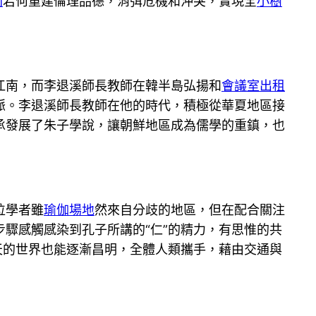
間
若何重建倫理品德，消弭危機和沖突，實現全
小樹
江南，而李退溪師長教師在韓半島弘揚和
會議室出租
脈。李退溪師長教師在他的時代，積極從華夏地區接
承發展了朱子學說，讓朝鮮地區成為儒學的重鎮，也
位學者雖
瑜伽場地
然來自分歧的地區，但在配合關注
驟感觸感染到孔子所講的“仁”的精力，有思惟的共
天的世界也能逐漸昌明，全體人類攜手，藉由交通與