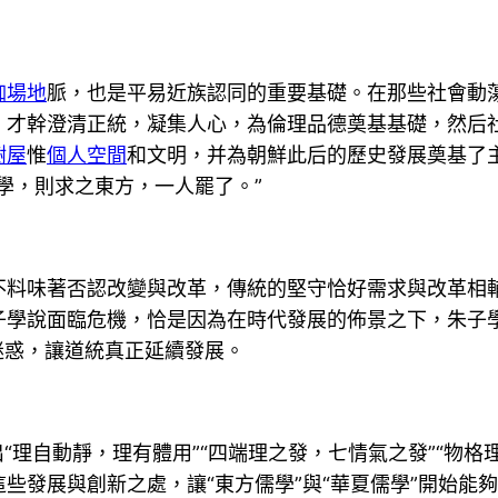
伽場地
脈，也是平易近族認同的重要基礎。在那些社會動
，才幹澄清正統，凝集人心，為倫理品德奠基基礎，然后
樹屋
惟
個人空間
和文明，并為朝鮮此后的歷史發展奠基了
學，則求之東方，一人罷了。”
不料味著否認改變與改革，傳統的堅守恰好需求與改革相
子學說面臨危機，恰是因為在時代發展的佈景之下，朱子
迷惑，讓道統真正延續發展。
“理自動靜，理有體用”“四端理之發，七情氣之發”“物格
些發展與創新之處，讓“東方儒學”與“華夏儒學”開始能