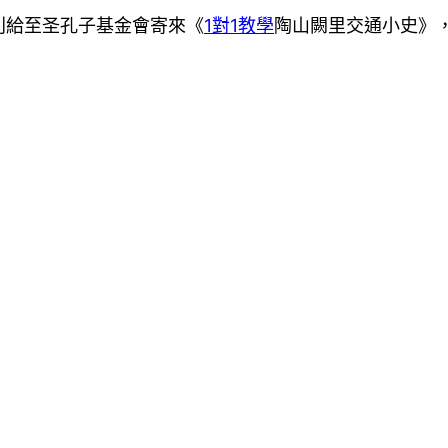
別給至圣孔子基金會寄來《
1對1教學
陶山闕里交通小史》