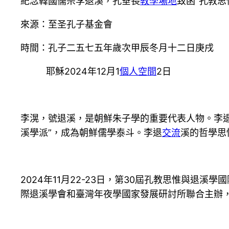
紀念韓國儒宗李退溪，孔垂長
教學場地
致函“孔教思
來源：至圣孔子基金會
時間：孔子二五七五年歲次甲辰冬月十二日庚戌
耶穌2024年12月1
個人空間
2日
李滉，號退溪，是朝鮮朱子學的重要代表人物。李退
溪學派”，成為朝鮮儒學泰斗。李退
交流
溪的哲學思
2024年11月22-23日，第30屆孔教思惟與
際退溪學會和臺灣年夜學國家發展研討所聯合主辦