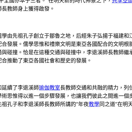
平全國亦本于三者。”在明天新的時代佈景之下，
共享空
師長教師身上獲得啟發。
儒學由先祖孔子創立于鄒魯之地，后經朱子弘揚于福建和
配合發展。儒學思惟和禮樂文明是東亞各國配合的文明根
通與碰撞。恰是在這種交通與碰撞中，李退溪師長教師繼
配合推動了東亞各國社會和歷史的發展。
和延續了李退溪師
瑜伽教室
長教師交通和共融的精力，列
術思惟得以進一個步驟發展，也讓我們彼此之間進一個步
祖孔子和李退溪師長教師所講的“年夜
教學
同之道”在明