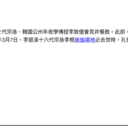
七代宗孫、韓國公州年夜學傳授李致億會見并餐敘。此前
3月7日，李退溪十六代宗孫李根
瑜伽場地
必去世時，孔