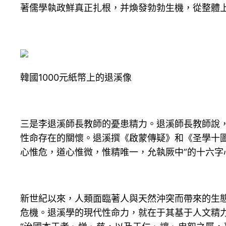
著儒學執政鮮真正扎根，并煥發勃勃生機，從整體
韓國1000元紙幣上的退溪像
三是李退溪師長教師的憂患精力。退溪師長教師說，
性命存在的關懷。退溪撰《啟蒙傳疑》和《圣學十圖
心惟危，道心惟微，惟精唯一，允執厥中”的十六字
新世紀以來，人類面臨著人與天然沖突而帶來的生
危機。退溪學的現代性命力，就在于其基于人文精