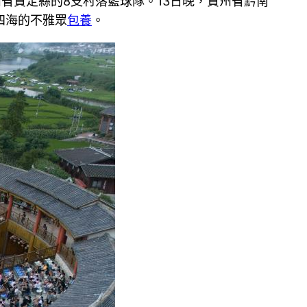
省貴定縣的8支村落籃球隊。13日晚，貴州省黔南
四海的不雅眾
包養
。