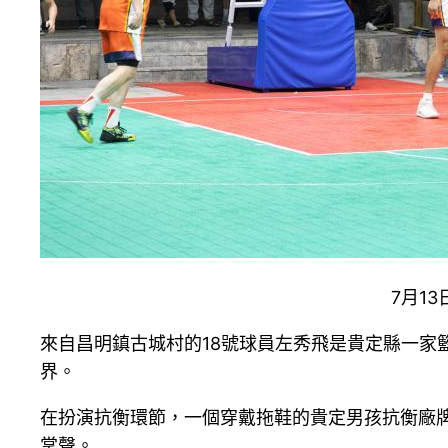
7月13
來自昌明鎮古城村的18號球員左秀飛是貴定縣一
界。
在扮演抗衡環節，一個穿戴拖鞋的貴定男孩抗衡廠牌
掌聲。