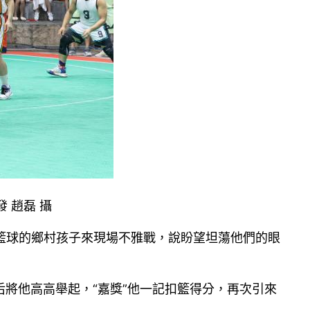
 趙磊 攝
籃球的鄉村孩子來現場不雅戰，說盼望坦蕩他們的眼
將他高高舉起，“嘉獎”他一記扣籃得分，再次引來