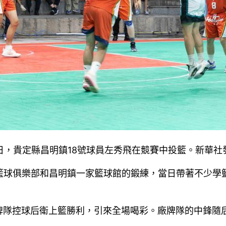
日，貴定縣昌明鎮18號球員左秀飛在競賽中投籃。新華社發
家籃球俱樂部和昌明鎮一家籃球館的鍛練，當日帶著不少學
隊控球后衛上籃勝利，引來全場喝彩。廠牌隊的中鋒隨后