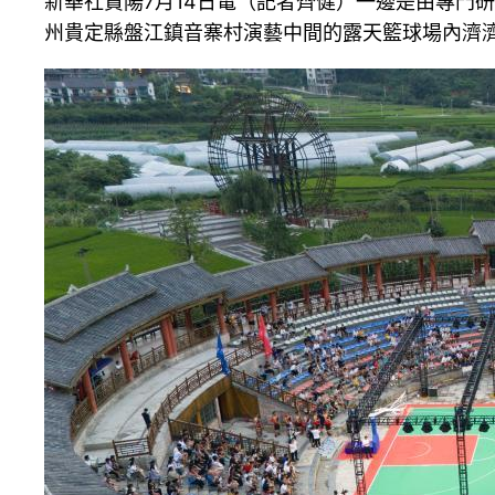
新華社貴陽7月14日電（記者齊健）一邊是由專門
州貴定縣盤江鎮音寨村演藝中間的露天籃球場內濟