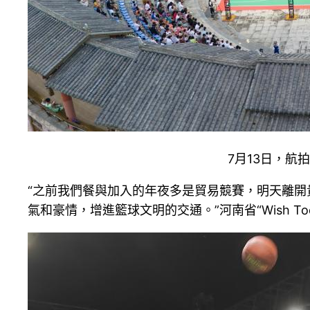
7月13日，航
“之前我們餐與加入的年夜多是貿易競賽，明天離開
氣和豪情，增進籃球文明的交通。”河南省“Wish T