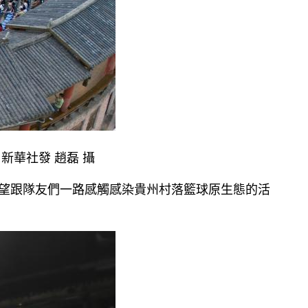
華社發 趙磊 攝
望跟隊友們一路感觸感染貴州村落籃球原生態的活