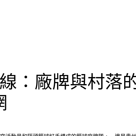
線：廠牌與村落
網