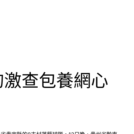
的激查包養網心