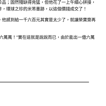
珍品；固然殘缺得兇猛，但他花了一上午細心拼接，
許，環球之珍的米芾墨跡，以這個價錢成交了！
。他感到給一千六百元其實是太少了，就讓榮寶齋再
六萬萬！”實在這就是說說而已，由於能出一億六萬