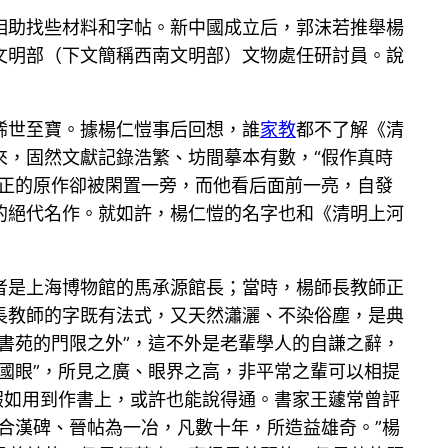
相助找些材料和字帖。新中國成立后，郭沫若推舉楊
文明部（下文簡稱西南文明部）文物處任研討員。說
稀世至寶。據楊仁愷事后回想，誰
家教
都不了解《清
來，固然文獻記錄浩繁、坊間摹本有數，“假作真時
真正的原作卻被閑置一旁，而他看后面前一亮，自發
的絕代名作。就如許，楊仁愷的名字也和《清明上河
者是上海博物館的馬承源館長；當時，楊師長教師正
長教師的字既有法式，又天然瀟灑、不染俗塵，是典
書苑的門限之外”，這不外是老輩學人的自謙之辭，
國眼”，所見之廣、眼界之高，非平常之輩可以相提
假如用到作書上，或許也能說得通。書家王蘧常曾評
合漢碑、晉帖為一冶，凡數十年，所造益雄奇。”楊