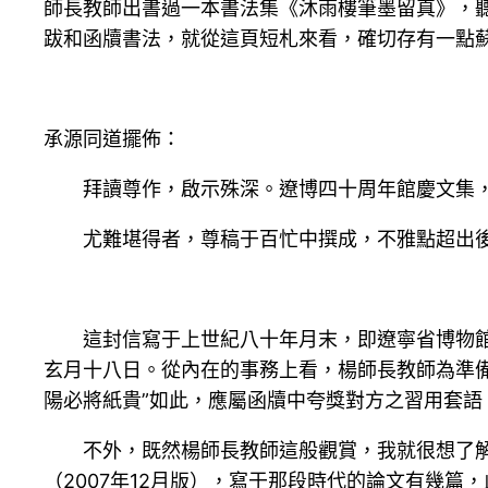
師長教師出書過一本書法集《沐雨樓筆墨留真》，
跋和函牘書法，就從這頁短札來看，確切存有一點
承源同道擺佈：
拜讀尊作，啟示殊深。遼博四十周年館慶文集
尤難堪得者，尊稿于百忙中撰成，不雅點超出
這封信寫于上世紀八十年月末，即遼寧省博物
玄月十八日。從內在的事務上看，楊師長教師為準備
陽必將紙貴”如此，應屬函牘中夸獎對方之習用套語
不外，既然楊師長教師這般觀賞，我就很想了
（2007年12月版），寫于那段時代的論文有幾篇