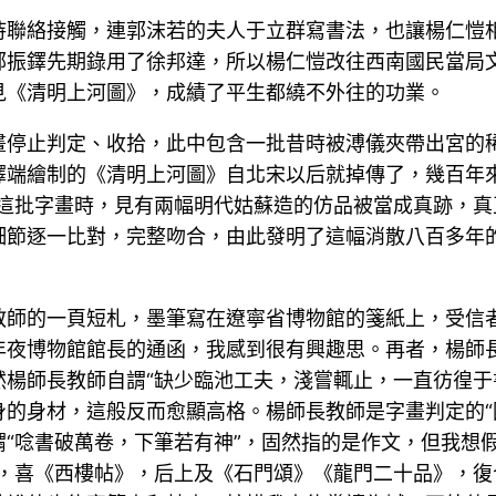
持聯絡接觸，連郭沫若的夫人于立群寫書法，也讓楊仁愷
鄭振鐸先期錄用了徐邦達，所以楊仁愷改往西南國民當局
見《清明上河圖》，成績了平生都繞不外往的功業。
畫停止判定、收拾，此中包含一批昔時被溥儀夾帶出宮的
擇端繪制的《清明上河圖》自北宋以后就掉傳了，幾百年
定這批字畫時，見有兩幅明代姑蘇造的仿品被當成真跡，
細節逐一比對，完整吻合，由此發明了這幅消散八百多年
教師的一頁短札，墨筆寫在遼寧省博物館的箋紙上，受信
年夜博物館館長的通函，我感到很有興趣思。再者，楊師
楊師長教師自謂“缺少臨池工夫，淺嘗輒止，一直彷徨于
的身材，這般反而愈顯高格。楊師長教師是字畫判定的“
“唸書破萬卷，下筆若有神”，固然指的是作文，但我想
，喜《西樓帖》，后上及《石門頌》《龍門二十品》，復