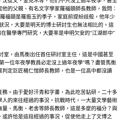
、沈從文、金克木等，他們不只沒上過年夜學，甚至
起他的父親、有名文字學家羅福頤師長教師，我問：
，羅福頤是羅振玉的季子，家庭前提紛歧般，他年少
的狀況，大要是明天的博士研討生也無法相比的。這
在醫學專門研究，大要率是申明欠安的“江湖郎中”
研討室，由馬衡出任首任研討室主任，這是中國甚至
第一位年夜學教員必定沒上過年夜學”嗎？盡管馬衡
畫判定巨匠楊仁愷師長教師，也是一位高中都沒讀
任務。由于愛好汗青和字畫，為此吃苦鉆研，二十多
學人的來往經過的事況。抗戰時代，一大量文學藝術
無量、馬衡、老舍等師長教師，這是多麼的福分？與
。或許恰是這段經過的事況，促使他走上了文博之