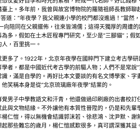
是憑仗愛好自學和時光的累積，終成一代名師。好比錢穆
講臺上。多年前，我曾與故宮博物院的羅隨祖師長教師聊
著答道：“年夜學？我父親連小學的校門都沒進過！”當然
回國后一向陪同在父親擺佈，往來皆鴻儒；這得天獨厚的周遭
為多，假如在土木匠程專門研究，至少是“三腳貓”；假如
的人，百里挑一。
更多了。1922年，北京年夜學在國粹門下建立考古學
學者，都是中國近代考古學的前驅人物；人們不是常說“
常識，滿是自學的。再好比本文要談的有名文博學家、字
他笑稱本身是從“北京琉璃廠年夜學”結業的。
群覺男子中學教語文和汗青，他還做過印刷廠的出書校訂
就此與文物結緣。不外讓他有本質性晉陞的，仍是和先輩
年楊仁愷，得以無機會結識郭沫若、徐悲鴻、沈尹默、謝
想起那些難忘的歲月，楊仁愷感歎很多，真可謂深獲其益