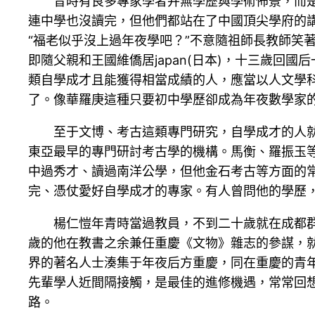
昔時有良多專家學者并無學歷與學術佈景，而
連中學也沒讀完，但他們都站在了中國頂尖學府的
“福老似乎沒上過年夜學吧？”不意隨祖師長教師笑
即隨父親和王國維僑居japan(日本)，十三歲
類自學成才且能獲得相當成績的人，應當以人文學科
了。像華羅庚這種只要初中學歷卻成為年夜數學家
至于文博、考古這類專門研究，自學成才的人就
東亞最早的專門研討考古學的機構。馬衡、羅振玉等
中過秀才、讀過南洋公學，但他金石考古等方面的
完、憑仗愛好自學成才的專家。有人曾問他的學歷，
楊仁愷年青時當過教員，不到二十歲就在成都
歲的他在教書之余兼任重慶《文物》雜志的參謀，
界的著名人士湊集于年夜后方重慶，同在重慶的青
先輩學人近間隔接觸，是最佳的進修機遇，常常回
路。