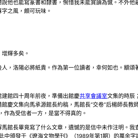
聽說他也能寫篆書和隸書，惋惜我未能賞讀為憾。不外他
蘇字之風，頗可玩味。
，增輝多矣。
後人，洛陽必將紙貴。作為第一位讀者，幸何如也。顓頌
館建館四十周年前夜，準備出館慶
共享會議室
文集的時辰
館慶文集向馬承源館長約稿，馬館長“交卷”后楊師長教
，作為受信者一方，是當不得真的。
解馬館長畢竟寫了什么文章，遺憾的是信中未作注明。我
，此中頒發于《遼海文物學刊》（1989年第1期）的萬