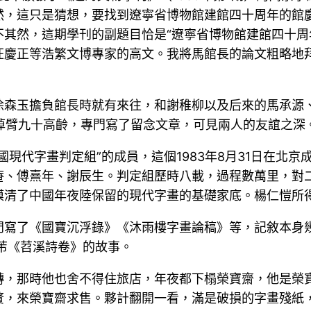
然，這只是猜想，要找到遼寧省博物館建館四十周年的館
其然，這期學刊的副題目恰是“遼寧省博物館建館四十周年
汪慶正等浩繁文博專家的高文。我將馬館長的論文粗略地
徐森玉擔負館長時就有來往，和謝稚柳以及后來的馬承源
師掉臂九十高齡，專門寫了留念文章，可見兩人的友誼之深
國現代字畫判定組”的成員，這個1983年8月31日在北
庵、傅熹年、謝辰生。判定組歷時八載，過程數萬里，對
清了中國年夜陸保留的現代字畫的基礎家底。楊仁愷所得
門寫了《國寶沉浮錄》《沐雨樓字畫論稿》等，記敘本身
米芾《苕溪詩卷》的故事。
轉，那時他也舍不得住旅店，年夜都下榻榮寶齋，他是榮
，來榮寶齋求售。夥計翻開一看，滿是破損的字畫殘紙，