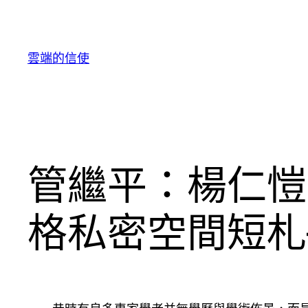
跳
至
主
雲端的信使
要
內
容
管繼平：楊仁愷
格私密空間短札