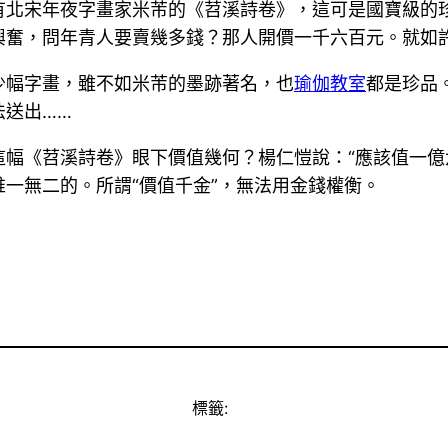
有北宋年夜字畫家米芾的《苕溪詩卷》，這可是國寶級的
興奮，問年青人要賣幾多錢？那人開價一千六百元。就如
少幅字畫，雖不如米芾的墨跡著名，也
瑜伽教室
都是珍品
法送出……
幅《苕溪詩卷》眼下價值幾何？楊仁愷說：“應該值一億
一無二的。所謂“價值千金”，無法用金錢權衡。
標籤: