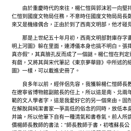
由於重慶時代的來往，楊仁愷與郭沫若一向堅
仁愷到國度文物局任務，不意時任國度文物局局長
來又是機緣偶合，正由於到了西南文明部，他才碰
那是上世紀五十年月初，西南文明部對庫存字
明上河圖》躲在里面，連溥儀本身也搞不明白。張
真亦假”，其真臉孔反而成了一個謎。楊仁愷在判
有戲，又將其與宋代筆記《東京夢華錄》中所述的
圖》一樣，可以載進史冊了。
良多年以前，經伴侶先容，我獲躲楊仁愷師長
在遼寧省博物館副館長的任上，所以這是南、北兩
範的文人學者字，這是我愛好它的另一個來由。固然
在解脫與純潔書家一爭高低的俗念的同時，放低本身
并論，所以他筆下自有一種清氣和書卷氣。前人所謂
價楊師長教師的書法：“師長教師于書，初嗜蘇長公