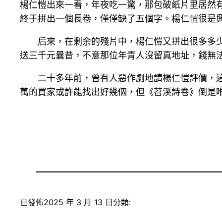
楊仁愷出來一看，年夜吃一驚，那包破紙片里居然
終于拼出一個長卷，僅僅缺了五個字。楊仁愷很是
后來，在剩余的殘片中，楊仁愷又拼出很多多
送三千元曩昔，不意那位年青人沒留真地址，錢無
二十多年前，曾有人惡作劇地請楊仁愷評價，這
萬的買家或許能找出好幾個，但《苕溪詩卷》倒是唯
已發佈
2025 年 3 月 13 日
分類: