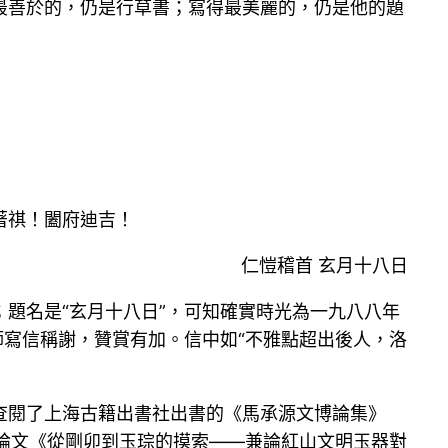
最善於的，仍是行草書；寫得最美麗的，仍是他的題
著祺！闔府迪吉！
仁愷稽首 玄月十八日
；題名是“玄月十八日”，可知確實時光為一九八八年
師寫信稱謝，贊賞有加。信中如“不雅點超出後人，洛
查閱了上海古籍出書社出書的《馬承源文博論集》
余字論文《從剛卯到玉琮的摸索——兼論紅山文明玉器對