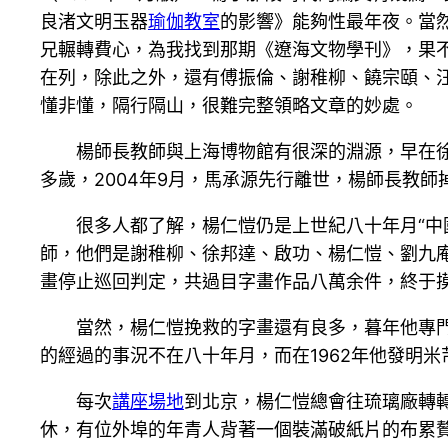
良渚文明玉器
瑜伽教室
的影響》能夠性最年夜。當
兄輾轉費心，為我找到那期《遼海文物學刊》，果不
在列，除此之外，還有傅振倫、謝稚柳、饒宗頤、
懂非懂，隔行隔山，很難完整領略文章的妙處。
楊師長教師與上海博物館有很深的淵源，早在
多歲，2004年9月，馬承源先行離世，楊師長教
很多人都了解，楊仁愷仍是上世紀八十年月“中
師，他們是謝稚柳、徐邦達、啟功、楊仁愷、劉九
畫停止巡回判定，共過目字畫作品八萬余件，終于摸
當然，楊仁愷挽救的字畫還有良多，暮年他專
的經過的事況不在八十年月，而在1962年他發明
每次
講座場地
到北京，楊仁愷總會往琉璃廠轉
休，有位外埠的年青人背著一個裝滿破紙片的布累贅