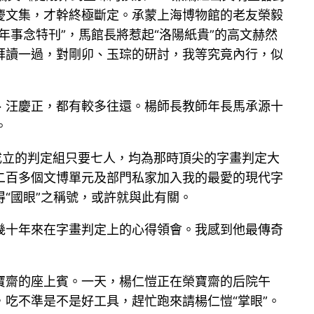
慶文集，才幹終極斷定。承蒙上海博物館的老友榮毅
事念特刊”，馬館長將惹起“洛陽紙貴”的高文赫然
拜讀一過，對剛卯、玉琮的研討，我等究竟內行，似
、汪慶正，都有較多往還。楊師長教師年長馬承源十
。
京成立的判定組只要七人，均為那時頂尖的字畫判定大
二百多個文博單元及部門私家加入我的最愛的現代字
“國眼”之稱號，或許就與此有關。
幾十年來在字畫判定上的心得領會。我感到他最傳奇
寶齋的座上賓。一天，楊仁愷正在榮寶齋的后院午
吃不準是不是好工具，趕忙跑來請楊仁愷“掌眼”。