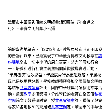
肇慶市中華優秀傳統文明經典誦讀展演《年夜道之
行》。肇慶文明網鄺小云攝
論壇舉辦地肇慶，自2013年3月教導局發布《關于印發
的告訴》以來，已經實現了中華優秀傳統文明教導在
講
座場地
全市一切中小學的周全覆蓋，鼎力開展知行合
一，培養和踐行社會主義焦點價值觀教導實踐活動，
“學典樹德”成效顯著，學誕辰常行為更趨規范，學風校
風也是以更見好轉。學校教師積極參加全國傳統文明教
導結果
共享會議室
評比、國際中華經典吟詠藝術節等活
動，榮獲
教學
多個獎項。分歧學段的老師在全國傳
私密
空間
統文明教導研討會上授
共享會議室
課，獲得了與會
專家和各地教師的充足確
共享空間
定。肇慶市的中華優