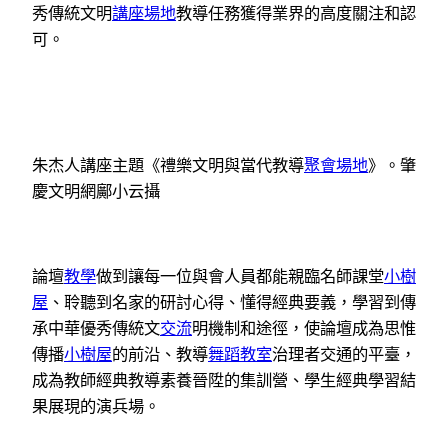
秀傳統文明
講座場地
教導任務獲得業界的高度關注和認
可。
朱杰人講座主題《禮樂文明與當代教導
聚會場地
》。肇
慶文明網鄺小云攝
論壇
教學
做到讓每一位與會人員都能親臨名師課堂
小樹
屋
、聆聽到名家的研討心得、懂得經典要義，學習到傳
承中華優秀傳統文
交流
明機制和途徑，使論壇成為思惟
傳播
小樹屋
的前沿、教導
舞蹈教室
治理者交通的平臺，
成為教師經典教導素養晉陞的集訓營、學生經典學習結
果展現的演兵場。