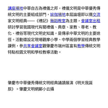
講座場地
中華自古為禮儀之邦，禮儀文明是中華優秀傳
統文明的主要組成部門，
瑜伽場地
本屆論壇即以儒
交流
家文明經典——《禮記》
舞蹈教室
為主題，
會議室出租
研討學習我國現代有關禮儀、典章、家教、尊老、教
化、禮俗等現代文明史知識，是傳承中華文明的主要途
徑。活動還設定現場觀摩小學、中學兩個學習經典教學
課例，參
共享會議室
觀肇慶市端州區富有
教學
傳統文明
特點校園文明和學校教導活動。
肇慶市中華優秀傳統文明經典誦讀展演《明天我誕
辰》。肇慶文明網鄺小云攝