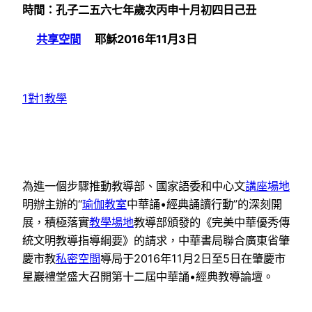
時間：孔子二五六七年歲次丙申十月初四日己丑
共享空間
耶穌2016年11月3日
1對1教學
為進一個步驟推動教導部、國家語委和中心文
講座場地
明辦主辦的“
瑜伽教室
中華誦•經典誦讀行動”的深刻開
展，積極落實
教學場地
教導部頒發的《完美中華優秀傳
統文明教導指導綱要》的請求，中華書局聯合廣東省肇
慶市教
私密空間
導局于2016年11月2日至5日在肇慶市
星巖禮堂盛大召開第十二屆中華誦•經典教導論壇。