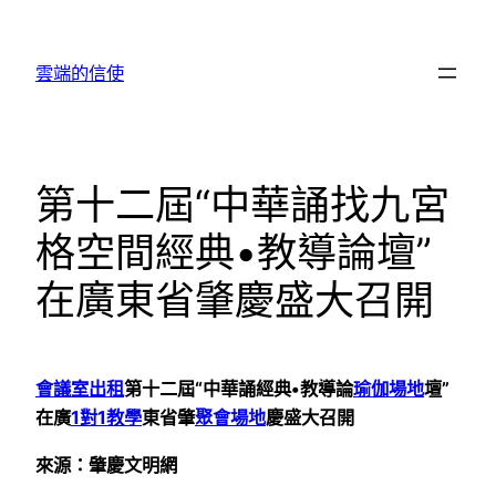
跳
至
雲端的信使
主
要
內
容
第十二屆“中華誦找九宮
格空間經典•教導論壇”
在廣東省肇慶盛大召開
會議室出租
第十二屆“中華誦經典•教導論
瑜伽場地
壇”
在廣
1對1教學
東省肇
聚會場地
慶盛大召開
來源：肇慶文明網