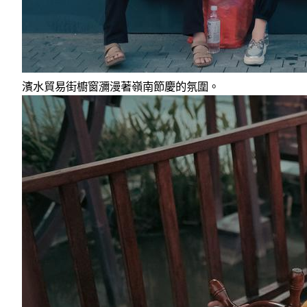
濱水貿易街櫥窗瀰漫著嶺南節慶的氛圍。