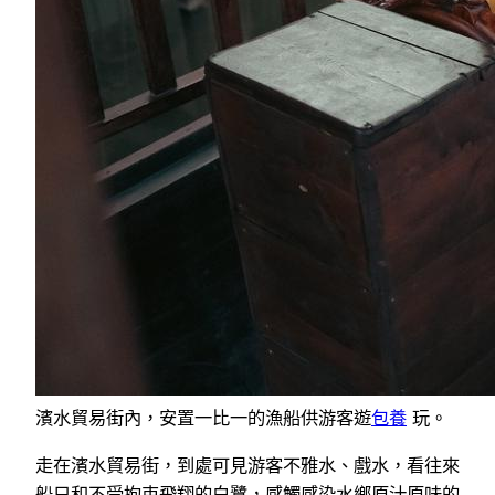
濱水貿易街內，安置一比一的漁船供游客遊
包養
玩。
走在濱水貿易街，到處可見游客不雅水、戲水，看往來
船只和不受拘束飛翔的白鷺，感觸感染水鄉原汁原味的