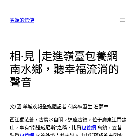
跳
至
雲端的信使
主
要
內
容
相·見 |走進嶺臺包養網
南水鄉，聽幸福流淌的
聲音
文/圖 羊城晚報全媒體記者 何奔練習生 石夢卓
西江獨茫蒼，古勞水自閑。這座古鎮，位于廣東江門鶴
山，享有“南邊威尼斯”之稱，比肩
包養網
烏鎮，曩昔
熟悉
包養網
它的外埠人并未幾。此中新落成的古勞水