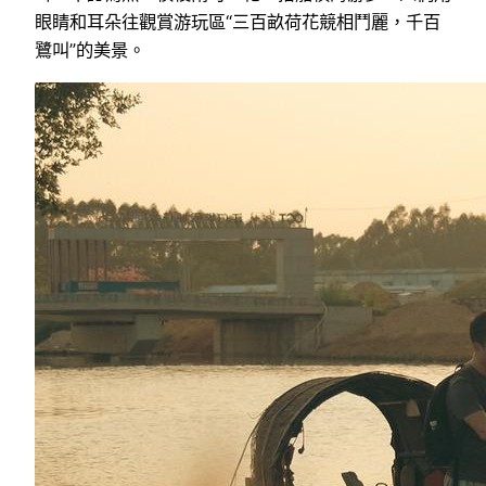
眼睛和耳朵往觀賞游玩區“三百畝荷花競相鬥麗，千百
鷺叫”的美景。