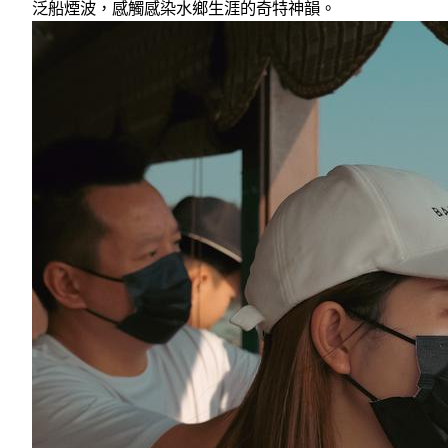
泛船煙波，感觸感染水鄉生涯的奇特神韻。