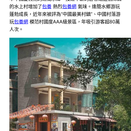
的水上村增加了
包養
熱烈
包養網
氣味。逢簡水鄉游玩
蓬勃成長，近年來被評為“中國最美村鎮”、中國村落游
玩
包養網
模范村國度AAA級景區，年吸引游客超80萬
人次。