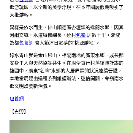
鄉游玩區，以全新的美學浮現，在本年國慶假期吸引了
大批游客。
異樣是依水而生，佛山順德區杏壇鎮的逢簡水鄉，因其
河網交織，水道縱橫綿長，繞村
包養
居數十里，漸成
為都
包養網
會人節沐日逐夢的“桃源勝地”。
綠水青山就是金山銀山，相隔兩地的廣東水鄉，成長都
安身于人與天然協調共生。在周全實行村落復興計謀的
雄圖中，廣東“名牌”水鄉的人居周遭的狀況連續晉陞，
本地當局經由過程系列維護辦法、迷信開闢，令嶺南水
鄉文明煥發新活氣。
包養網
【古勞】