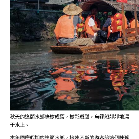
秋天的逢簡水鄉綠樹成蔭，樹影斑駁，烏篷船靜靜地漂
于水上。
本年國慶假期的逢簡水鄉，接連不斷的游客給這個陳舊