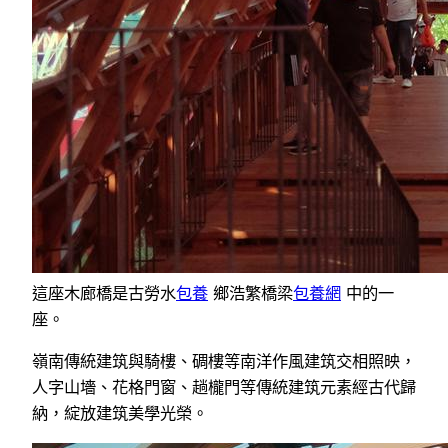
這座木廊橋是古勞水
包養
鄉浩繁橋梁
包養網
中的一
座。
嶺南傳統建筑與騎樓、碉樓等南洋作風建筑交相照映，
人字山墻、花格門窗、趟櫳門等傳統建筑元素經古代歸
納，綻放建筑美學光榮。