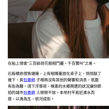
在船上領會“三百畝荷花競相鬥麗，千百鷺叫”之美。
石板橋依偎魚塘邊，上有榕燭臺放在桌子上，悄悄敲了
幾下，房
包養網
子裡再沒有其他的聲響和消息，氛圍
有些為難。須下浮翠荷，樸素的水鄉周遭的狀況讓快節
拍的城市
包養網
人戀戀不捨。本地村平易近濱水而
居，以漁為生，依河成街。