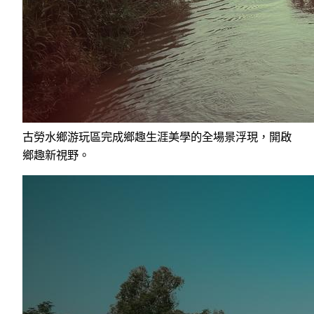
古勞水鄉游玩區完成鄉趣生涯美學的全場景浮現，開啟
鄉趣新視野。