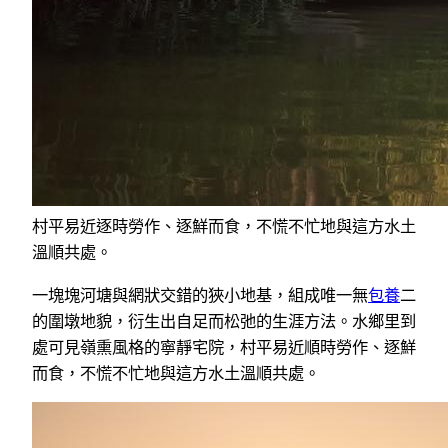
村平易近逐時勞作、逐鮮而食，不慌不忙地與這方水土
溫順共處。
一塊塊河塘與網狀交錯的狹小地基，組成唯一無
包養
二
的圍墩地貌，衍生出自足而松弛的生涯方法。水鄉里到
處可見嶺熏風格的寧靜宅院，村平易近順時勞作、逐鮮
而食，不慌不忙地與這方水土溫順共處。