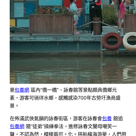
景
包養網
區內“僑一橋”、詠春館等景點頗具僑鄉元
素，游客可徜徉水鄉，感觸感染700年古勞圩漁商盛
景。
在佈滿武俠氣韻的詠春街區，游客在詠春會
包養
館追
包養網
隨“徒弟”操練拳法，進修詠春文蘭母嘲笑一
聲，不認為然，模稜兩可。化。搭船橫海游夢，人們用