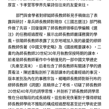
厚宣、卞孝萱等學界先輩詩信往來的友愛來往。
部門與會學者對繆鉞師長教師新見手稿做出了表
露與研討，韋兵師長教師對現存《三國志選注》部門稿
件做了先容，回復復興了師長教師領導后學編輯《選
注》的任務經過歷程，展示出師長教師嚴謹務實的學
風。徐陽師長教師表露了北京地域加入我的最愛的繆師
長教師佚著《中國文學史略》及《國故概要課本》，二
書均為師長教師20世紀30年月執教保按時期的課本，
前者是師長教師著作中今朝僅見的一部中國文學通史
（先秦至清末），后者包含了師長教師有關諸子學的通
貫看法，陳述重點剖析了兩部課本的成書經過的事況、
版本差別及內在的事務宗旨。楊曦師長教師對新刊布的
繆師長教師《詞選》底稿停止了考核，切磋了師長教師
20世紀40年月的詞學思惟，并剖析了師長教師詞學思
惟在分歧階段的成長過程。這些新見佚著對于懂得繆鉞
師長教師學術不雅點的構成經過歷程甚至近代學術史頭