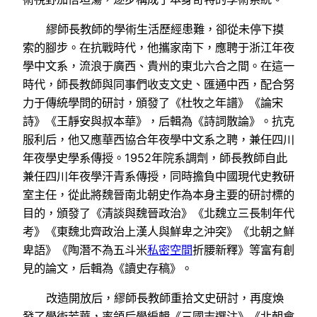
繆師長教師的學術生活歷經患難，卻從未停下摸
索的腳步。在抗戰時代，他攜家南下，應聘于浙江年夜
學中文系，流浪于廣西、貴州的東北六合之間。在這一
時代，師長教師與同事們收支文史、匯通中西，配合努
力于傳統學問的研討，頒發了《杜牧之年譜》《論宋
詩》《王靜安與叔本華》，后輯為《詩詞散論》。抗克
服利后，他又應華西協合年夜學中文系之聘，兼任四川
年夜學史學系傳授。1952年院系調劑，師長教師自此
兼任四川年夜學汗青系傳授，同時擔負中國現代史教研
室主任，從此將魏晉南北朝史作為本身主要的研討標的
目的，頒發了《清談與魏晉政治》《北魏立三長制年代
考》《東魏北齊政治上漢人與鮮卑之沖突》《北朝之鮮
卑語》《陶潛不為五斗米
私密空間
折腰新釋》等富有創
見的論文，后輯為《讀史存稿》。
改造開放后，繆師長教師重拾文史研討，再度煥
發了學術芳華，率領后學編輯《三國志選注》《北朝會