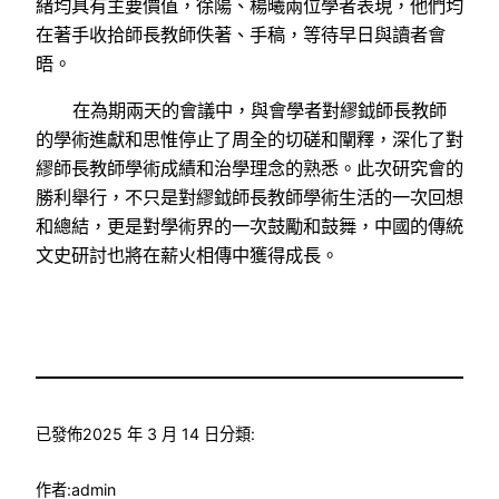
緒均具有主要價值，徐陽、楊曦兩位學者表現，他們均
在著手收拾師長教師佚著、手稿，等待早日與讀者會
晤。
在為期兩天的會議中，與會學者對繆鉞師長教師
的學術進獻和思惟停止了周全的切磋和闡釋，深化了對
繆師長教師學術成績和治學理念的熟悉。此次研究會的
勝利舉行，不只是對繆鉞師長教師學術生活的一次回想
和總結，更是對學術界的一次鼓勵和鼓舞，中國的傳統
文史研討也將在薪火相傳中獲得成長。
已發佈
2025 年 3 月 14 日
分類:
作者:
admin