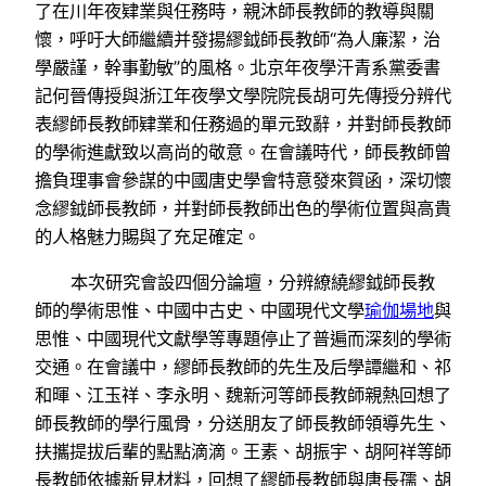
了在川年夜肄業與任務時，親沐師長教師的教導與關
懷，呼吁大師繼續并發揚繆鉞師長教師“為人廉潔，治
學嚴謹，幹事勤敏”的風格。北京年夜學汗青系黨委書
記何晉傳授與浙江年夜學文學院院長胡可先傳授分辨代
表繆師長教師肄業和任務過的單元致辭，并對師長教師
的學術進獻致以高尚的敬意。在會議時代，師長教師曾
擔負理事會參謀的中國唐史學會特意發來賀函，深切懷
念繆鉞師長教師，并對師長教師出色的學術位置與高貴
的人格魅力賜與了充足確定。
本次研究會設四個分論壇，分辨繚繞繆鉞師長教
師的學術思惟、中國中古史、中國現代文學
瑜伽場地
與
思惟、中國現代文獻學等專題停止了普遍而深刻的學術
交通。在會議中，繆師長教師的先生及后學譚繼和、祁
和暉、江玉祥、李永明、魏新河等師長教師親熱回想了
師長教師的學行風骨，分送朋友了師長教師領導先生、
扶攜提拔后輩的點點滴滴。王素、胡振宇、胡阿祥等師
長教師依據新見材料，回想了繆師長教師與唐長孺、胡