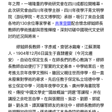
年之際，一場隆重的學術研究會在四川成都拉開帷幕。
此次研究會由四川年夜學主辦，四川年夜學汗青文明學
院（游玩學院、考古文博學院）承辦，吸引了來自全國
各地的130余位專家學者，
共享空間
配合懷念繆鉞師長
教師的學術進獻與思惟輝煌，深刻切磋中國現代文史研
討的近況與將來。
繆鉞師長教師，字彥威，齋號冰繭庵，江蘇溧陽
人，1904年12月6日誕生于直隸遷安（今河北遷
安），自幼在保定生長。在師長們的悉心教誨下，繆師
長教師自幼便打下了堅實的文史基本。中學結業后，他
考進北京年夜學文預科，雖因父親往世而停學，但一直
未廢棄對學術的尋求，先后任教于保定私立培德中學、
省立保定中學、河南年夜學中文系、廣州學海書院等
校，傳授“中國文學史”“國故概論”“詞選”等課程，并在
講授之余吃苦自學。在與張爾田、吳宓、劉節、郭斌
龢、劉永濟、譚其驤等師友的來往中，繆師長教師的學
術視野加倍坦蕩，逐步構成了本身奇特的學術系統。