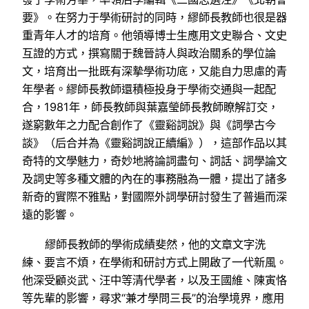
要》。在努力于學術研討的同時，繆師長教師也很是器
重青年人才的培育。他領導博士生應用文史聯合、文史
互證的方式，撰寫關于魏晉詩人與政治關系的學位論
文，培育出一批既有深摯學術功底，又能自力思慮的青
年學者。繆師長教師還積極投身于學術交通與一起配
合，1981年，師長教師與葉嘉瑩師長教師瞭解訂交，
遂窮數年之力配合創作了《靈谿詞說》與《詞學古今
談》（后合并為《靈谿詞說正續編》），這部作品以其
奇特的文學魅力，奇妙地將論詞盡句、詞話、詞學論文
及詞史等多種文體的內在的事務融為一體，提出了諸多
新奇的實際不雅點，對國際外詞學研討發生了普遍而深
遠的影響。
繆師長教師的學術成績斐然，他的文章文字洗
練、要言不煩，在學術和研討方式上開啟了一代新風。
他深受顧炎武、汪中等清代學者，以及王國維、陳寅恪
等先輩的影響，尋求“兼才學問三長”的治學境界，應用