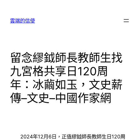
跳
至
雲端的信使
主
要
內
容
留念繆鉞師長教師生找
九宮格共享日120周
年：冰繭如玉，文史薪
傳–文史–中國作家網
2024年12月6日，正值繆鉞師長教師生日120周