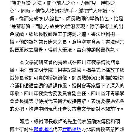
“詩史互證”之法，關心前人之心，力圖“見一時期之
心”。同時，他從人物研討進手，編撰前人年譜、列
傳，從而完成“知人論世”。師長教師的學術特色，恰是
“兼蓄新質，而能存故美”的活潑表現。除了學術上的出
色成績，繆師長教師還工于詩詞之道，書法也獨樹一
幟。他的詩詞兼具唐宋之長，意境空靈含蓄；書法例宗
魏晉蕭散之風骨，得前人筆法，富有神韻與書卷氣。
本次學術研究會的揭幕式在四川年夜學博物館舉
辦，由汗青文明學院王果書記掌管。揭幕式上播放了繆
鉞師長教師可貴的授課錄像，師長教師沉郁抑揚的詩詞
吟誦和循循善誘的講課作風，授與會專家留下了深入的
印象。四川年夜黌舍務委員會副主任、四川省汗青學學
會會長姚樂野傳授代表黌舍致接待辭，表現要接過先輩
的火把，推進中國現代汗青與古典文學研討不竭前行。
隨后，繆鉞師長教師的先生代表張勛燎傳授和碩
博士研討生
聚會場地
代表
舞蹈場地
方北辰傳授密意回想