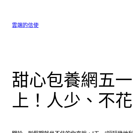
跳
至
主
雲端的信使
要
內
容
甜心包養網五一
上！人少、不花