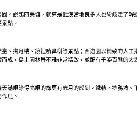
公園。說起四美塘，就算是武漢當地良多人也紛歧定了解
要景點。
漂臺、掬月樓、鏡裡噴鼻榭等景點；西遊園以精致的人工
而成，島上園林景不雅非常精致，並配有千姿百態的太湖
春天滿眼綠得亮眼的綠更有歲月的感到。鐵軌，塗鴉墻。
哈作風。