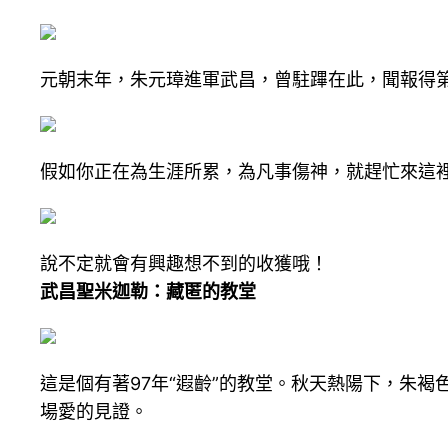
元朝末年，朱元璋進軍武昌，曾駐蹕在此，聞報得第
假如你正在為生涯所累，為凡事傷神，就趕忙來這
說不定就會有興趣想不到的收獲哦！
武昌聖米迦勒：藏匿的教堂
這是個有著97年“遐齡”的教堂。秋天熱陽下，朱
場愛的見證。