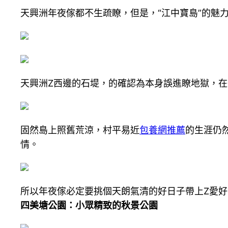
天興洲年夜傢都不生疏瞭，但是，“江中寶島”的魅
天興洲Z西邊的石堤，的確認為本身誤進瞭地獄，
固然島上照舊荒涼，村平易近
包養網推薦
的生涯仍
情。
所以年夜傢必定要挑個天朗氣清的好日子帶上Z愛
四美塘公園：小眾精致的秋景公園