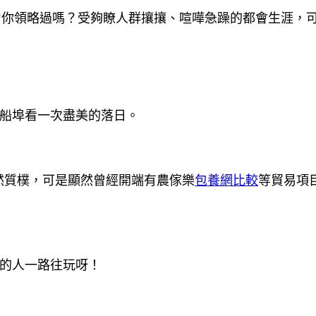
力你領略過嗎？受夠瞭人群攘攘、喧嘩急躁的都會生涯，
在船埠看一次盡美的落日。
然質樸，可是顯然曾經開端有農傢樂
包養網比較
等貿易項
好的人一路往玩呀！