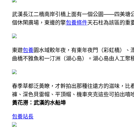
武漢長江二橋南岸引橋上面有一個公園——四美塘
個休閑廣場，東邊的擎
包養條件
天石柱為該區的重
東遊
包養
園水域較年夜，有東年夜門（彩虹橋）、
曲橋不雅魚和一汀洲（湖心島）。湖心島由人工聚積
春季草都泛黃瞭，才幹拍出那種往遠方的滋味，比
褲、深色貝雷帽、平頂帽、機車夾克這些可拍出嘻
黃花澇：武漢的水船埠
包養站長