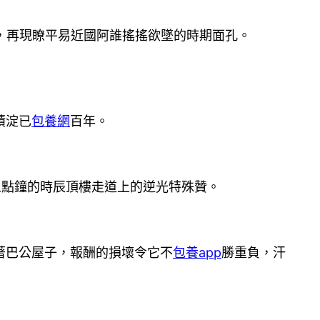
，再現瞭平易近國阿誰搖搖欲墜的時期面孔。
積淀已
包養網
百年。
五點鐘的時辰頂樓走道上的逆光特殊贊。
著巴公屋子，報酬的損壞令它不
包養app
勝重負，汗