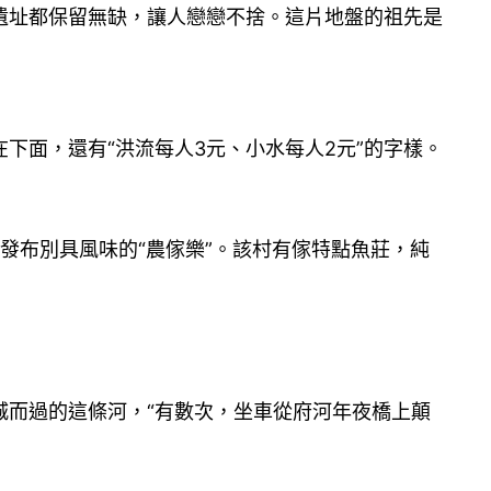
遺址都保留無缺，讓人戀戀不捨。這片地盤的祖先是
下面，還有“洪流每人3元、小水每人2元”的字樣。
發布別具風味的“農傢樂”。該村有傢特點魚莊，純
城而過的這條河，“有數次，坐車從府河年夜橋上顛