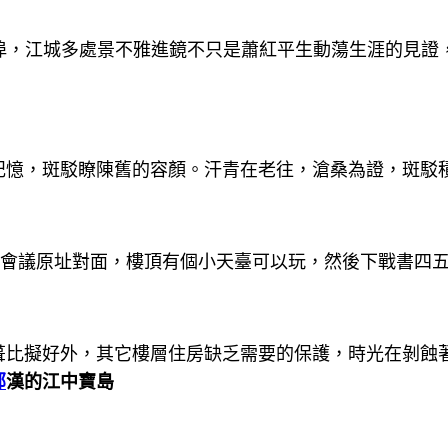
船埠，江城多處景不雅進鏡不只是蕭紅平生動蕩生涯的見證
記憶，斑駁瞭陳舊的容顏。汗青在老往，滄桑為證，斑駁
七會議原址對面，樓頂有個小天臺可以玩，然後下戰書四
葺比擬好外，其它樓層住房缺乏需要的保護，時光在剝蝕
部
漢的江中寶島