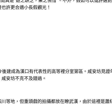
利間真是“遊之缺乏，棄之惋惜”。不外，假如可以或許選
遊也許更合適小長假觀光！
年今後建成為漢口有代表性的高等裡分室第區。咸安坊見
，咸安坊不克不及錯過。
四川等地，但重頭戲的拍攝都放在瞭武漢，由於這裡是蕭