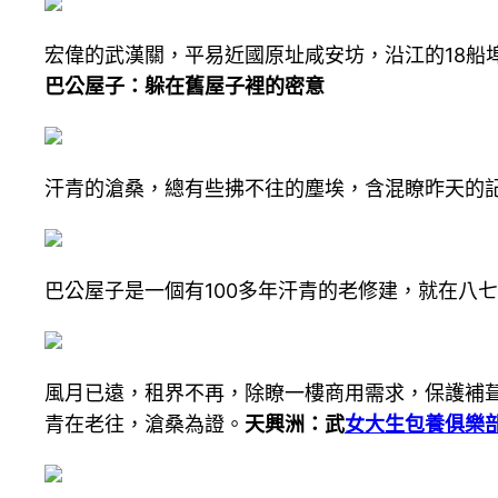
宏偉的武漢關，平易近國原址咸安坊，沿江的18
巴公屋子：躲在舊屋子裡的密意
汗青的滄桑，總有些拂不往的塵埃，含混瞭昨天的
巴公屋子是一個有100多年汗青的老修建，就在八
風月已遠，租界不再，除瞭一樓商用需求，保護補
青在老往，滄桑為證。
天興洲：武
女大生包養俱樂