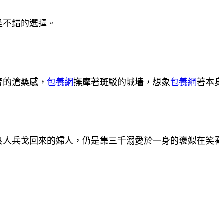
是不錯的選擇。
青的滄桑感，
包養網
撫摩著斑駁的城墻，想象
包養網
著本
良人兵戈回來的婦人，仍是集三千溺愛於一身的褒姒在笑