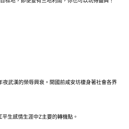
對目標地，即便隻有三地利間，你也可以玩得盡興！
證年夜武漢的榮辱興衰。開國前咸安坊棲身著社會各界
紅平生感情生涯中Z主要的轉機點。