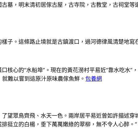
國古墓，明末清初居傢古屋，古寺院，古教堂，古祠堂等
樣子。這條路止境就是古鎮渡口，過河德律風清楚地寫在
口核心的“水船埠”。現在的黃花澇村平易近“靠水吃水”，
，就難以嘗到這原汁原味農傢魚鮮。
包養網
，了望眾鳥齊飛、水天一色。兩岸居平易近曾如許描述穿
成排挺立的白楊，垂下萬萬嫩綠的翠柳，無不令人心醉。”