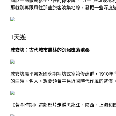
關於一到假期就坐不住的你來說，“五一”短短幾地
那就別再跟風往那些旅客湊集地瞭，發掘一些深度
1天遊
咸安坊：古代城市叢林的沉溺墮落滄桑
咸安坊屬平易近國晚期裡坊式室第修建群，1910
的白領、名人。想要領會平易近國時代作風的武漢
《黃金時期》這部影片走遍黑龍江、陜西、上海和