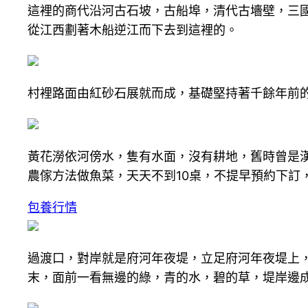
這裡的商代沿河古石坡，古船埠，清代古墻壁，三
從江西劃著木船逆江而下去到這裡的。
村裡路面由紅砂石展就而成，基礎堅持著千餘年前的
黃花澇依河傍水，隻有水面，沒有耕地，舊時曾是漢
農傢方法做魚菜，天天不到10桌，不提早預約下訂
包養行情
過渡口，對岸就是府河年夜堤，立足府河年夜堤上
末，面前一看無邊的綠，青的水，碧的草，堤岸邊