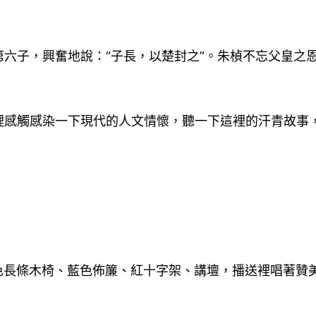
六子，興奮地說：“子長，以楚封之”。朱楨不忘父皇之恩
裡感觸感染一下現代的人文情懷，聽一下這裡的汗青故事
褐色長條木椅、藍色佈簾、紅十字架、講壇，播送裡唱著