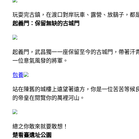
玩耍完古鎮，在渡口對岸玩車、露營、放鷂子，都
起義門：保留無缺的古城門
起義門，武昌獨一一座保留至今的古城門，帶著汗
一位意氣風發的將軍。
包養
站在陳舊的城樓上遠望著遠方，你是一位苦苦等候
的帝皇在閱覽你的萬裡河山。
總之你敢來就要敢想！
楚看臺遺址公園