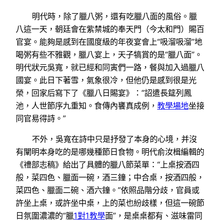
明代時，除了臘八粥，還有吃臘八面的風俗。臘
八這一天，朝廷會在紫禁城的奉天門（今太和門）賜百
官宴。能夠是感到在國度級的年夜宴會上“吸溜吸溜”地
喝粥有些不雅觀，臘八宴上，天子犒賞的是“臘八面”。
明代狀元吳寬，就已經和同寅們一路，餐與加入過臘八
國宴。此日下著雪，氣象很冷，但他仍是感到很是光
榮，回家后寫下了《臘八日賜宴》：“詔遣長筵列鳳
池，人世節序九重知。食傳內饔真成例，
教學場地
坐接
同官易得詩。”
不外，吳寬在詩中只是抒發了本身的心境，并沒
有闡明本身吃的是哪幾種節日食物。明代俞汝楫編輯的
《禮部志稿》給出了具體的臘八節菜單：“上桌按酒四
般，菜四色、臘面一碗，酒三鐘；中合桌，按酒四般，
菜四色、臘面二碗、酒六鐘。”依照品階分歧，官員或
許坐上桌，或許坐中桌，上的菜也紛歧樣，但這一碗節
日氛圍濃濃的“臘
1對1教學
面”，是桌桌都有、滋味雷同