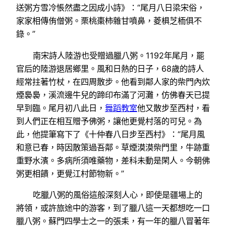
送粥方雪冷悵然盡之因成小詩》：“尾月八日梁宋俗，
家家相傳侑僧粥。栗桃棗柿雜甘噴鼻，菱椇芝栭俱不
錄。”
南宋詩人陸游也受贈過臘八粥。1192年尾月，罷
官后的陸游退居鄉里。風和日熱的日子，68歲的詩人
經常拄著竹杖，在四周散步。他看到鄰人家的柴門內炊
煙裊裊，溪流邊牛兒的蹄印布滿了河灘，仿佛春天已提
早到臨。尾月初八此日，
舞蹈教室
他又散步至西村，看
到人們正在相互贈予佛粥，讓他更覺村落的可兒。為
此，他提筆寫下了《十仲春八日步至西村》：“尾月風
和意已春，時因散策過吾鄰。草煙漠漠柴門里，牛跡重
重野水濱。多病所須唯藥物，差科未動是閑人。今朝佛
粥更相饋，更覺江村節物新。”
吃臘八粥的風俗這般深刻人心，即使是疆場上的
將領，或許旅途中的游客，到了臘八這一天都想吃一口
臘八粥。蘇門四學士之一的張耒，有一年的臘八冒著年