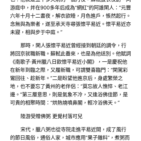
游庭中，并在900多年后成為“網紅”的阿誰閑人：“元豐
六年十月十二晝夜，解衣欲睡，月色進戶，悵然起行。
念無與為樂者，遂至承天寺尋張懷平易近。懷平易近亦
未寢，相與步于中庭。”
那時，閑人張懷平易近曾經接到朝廷的調令，行
將回京就職新職。蘇軾此番來，也是為他送別。他賦詞
《南歌子·黃州臘八日飲懷平易近小閣》，一是慶祝他
在新年到臨之際，又履新職，可謂雙喜臨門：“閑駕彩
鸞回往、趁新年。”二是盼望他進京后，身處繁榮之
地，也不要忘了黃州的老伴侶：“莫忘故人憔悴、老江
邊。”第三層意思，則是氣象不冷，又逢浴佛佳節，是
可貴的相聚時間：“烘熱燒噴鼻閣，輕冷浴佛天。”
陸游受贈佛粥 更覺村落可兒
宋代，臘八粥也從寺院走進平易近間，成了風行
的節日風俗，通俗人家，城市應用“果子雜料”，煮粥而