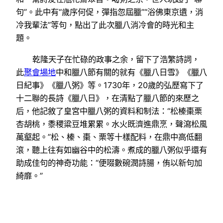
句”。此中有“歲序何促，彈指忽屆臘”“浴佛東京遺，消
冷我輩法”等句，點出了此次臘八消冷會的時光和主
題。
乾隆天子在忙碌的政事之余，留下了浩繁詩詞，
此
聚會場地
中和臘八節有關的就有《臘八日雪》《臘八
日紀事》《臘八粥》等。1730年，20歲的弘歷寫下了
十二聯的長詩《臘八日》，在清點了臘八節的來歷之
后，他記敘了皇宮中臘八粥的資料和制法：“松榛棗栗
杏胡桃，黍稷粱豆堆累累。水火既濟進鼎烹，聲瀉松風
萬壑起。”松、榛、棗、栗等十樣配料，在鼎中高低翻
滾，聽上往有如幽谷中的松濤。煮成的臘八粥似乎還有
助成佳句的神奇功能：“便啜數碗潤詩腸，侑以新句加
綺靡。”