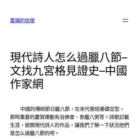
跳
至
雲端的信使
主
要
內
容
現代詩人怎么過臘八節–
文找九宮格見證史–中國
作家網
中國的傳統節日臘八節，在宋代曾經基礎定型，
那時重要的慶賀運動有浴佛會、食臘八粥等。詩歌記載
生涯，掀開現代詩人的作品，讓我們了解一下狀況他們
是怎么過臘八節的吧。