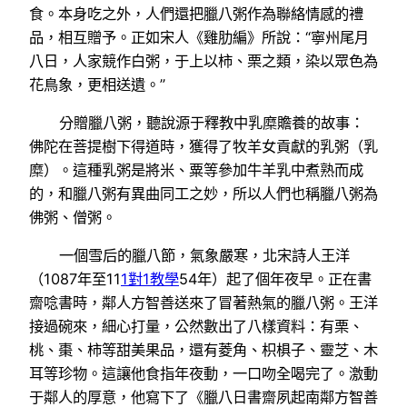
食。本身吃之外，人們還把臘八粥作為聯絡情感的禮
品，相互贈予。正如宋人《雞肋編》所說：“寧州尾月
八日，人家競作白粥，于上以柿、栗之類，染以眾色為
花鳥象，更相送遺。”
分贈臘八粥，聽說源于釋教中乳糜贍養的故事：
佛陀在菩提樹下得道時，獲得了牧羊女貢獻的乳粥（乳
糜）。這種乳粥是將米、粟等參加牛羊乳中煮熟而成
的，和臘八粥有異曲同工之妙，所以人們也稱臘八粥為
佛粥、僧粥。
一個雪后的臘八節，氣象嚴寒，北宋詩人王洋
（1087年至11
1對1教學
54年）起了個年夜早。正在書
齋唸書時，鄰人方智善送來了冒著熱氣的臘八粥。王洋
接過碗來，細心打量，公然數出了八樣資料：有栗、
桃、棗、柿等甜美果品，還有菱角、枳椇子、靈芝、木
耳等珍物。這讓他食指年夜動，一口吻全喝完了。激動
于鄰人的厚意，他寫下了《臘八日書齋夙起南鄰方智善