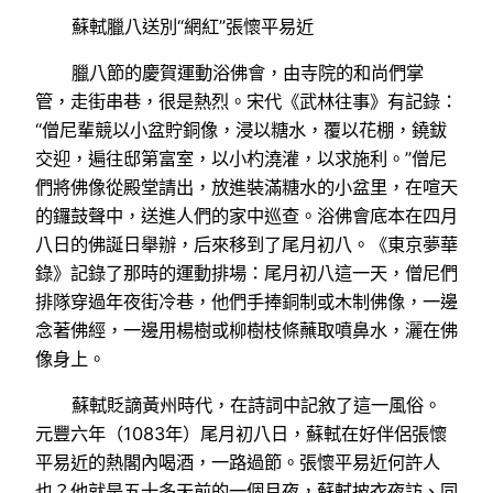
蘇軾臘八送別“網紅”張懷平易近
臘八節的慶賀運動浴佛會，由寺院的和尚們掌
管，走街串巷，很是熱烈。宋代《武林往事》有記錄：
“僧尼輩競以小盆貯銅像，浸以糖水，覆以花棚，鐃鈸
交迎，遍往邸第富室，以小杓澆灌，以求施利。”僧尼
們將佛像從殿堂請出，放進裝滿糖水的小盆里，在喧天
的鑼鼓聲中，送進人們的家中巡查。浴佛會底本在四月
八日的佛誕日舉辦，后來移到了尾月初八。《東京夢華
錄》記錄了那時的運動排場：尾月初八這一天，僧尼們
排隊穿過年夜街冷巷，他們手捧銅制或木制佛像，一邊
念著佛經，一邊用楊樹或柳樹枝條蘸取噴鼻水，灑在佛
像身上。
蘇軾貶謫黃州時代，在詩詞中記敘了這一風俗。
元豐六年（1083年）尾月初八日，蘇軾在好伴侶張懷
平易近的熱閣內喝酒，一路過節。張懷平易近何許人
也？他就是五十多天前的一個月夜，蘇軾披衣夜訪、同