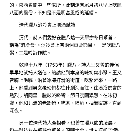
的。陜西省關中一些處所，此刻還有尾月初八早上吃臘
八面的風俗，不知是不是明宮風俗的延續。
清代臘八消冷會上喝酒賦詩
清代，詩人們愛好在臘八這一天舉辦冬日聚首，
稱為“消冷會”。消冷會上有兩個重要節目，一是吃臘八
粥，二是吟詩作賦。
乾隆十八年（1753年）臘八，詩人王又曾的伴侶
早早地就托人送信，約請他到本身的味初齋小聚。王又
曾騎上毛驢，沿著冰凍打滑的街道，吃緊趕來。一路
上，他看到男女老幼們都往什剎海而往，往湊浴佛會的
熱烈；胡同里，臘鼓咚咚響，節日氛圍濃烈。在味初
齋，他和北漂的老鄉們，吃粥、喝酒，抽韻賦詩，直到
深夜。
另一位清代詩人全祖看，也曾在臘八節的凌晨，
和一幫詩友在瓶花齋聚首。喝粥之余，世人玩起了“聯