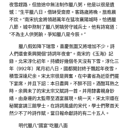
夜雪趕路，但旅途中無法制作臘八粥，他是以很是遺
憾：“生平臘八日，借缽受齋糜。客路歲將晚，旅庖晨
不炊。”南宋抗金將領趙萬年在猛攻襄陽城時，恰遇臘
八節，城中熬制了臘八粥犒勞守城兵士，他有詩寫道：
“不為主人供粥餉，爭知臘八是今辰。”
臘八假如降下瑞雪，喜慶氛圍又將增加不少，詩
人們還會乘興開個“詩詞年夜會”。南宋的《玉海》記
錄，北宋淳化初年，持續好幾個冬天沒有下雪，淳化三
年（992年）尾月初八日，國都開封終于飄起年夜雪，
積雪深達尺余。宋太宗很是興奮，在中書省為近臣們擺
下宴席，并且下詔：本日盡興，不醉不回。酒酣耳熱之
時，余興未了的宋太宗又賦詩一首，并用隸書親身鈔
繕，由身邊的太監帶至酒宴展現。統一天，宋太宗還在
秘閣宴請三館學士，在詩詞風盛的宋代，學士們聚首天
然少不了吟詩作賦，當日報命獻詩的有二十五人。
明代臘八“國宴”吃臘八面