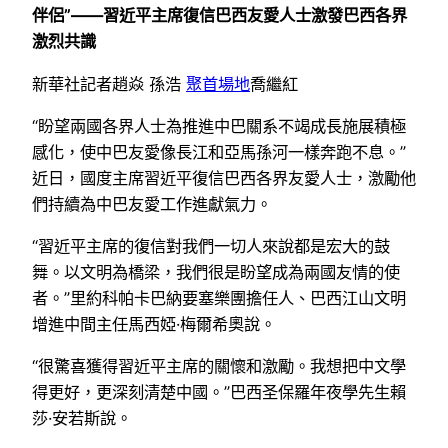
伴侶”——習近平主席復信巴西友愛人士激發巴西各界
激烈共識
新華社記者趙焱 孫浩
聚首場地
喬繼紅
“盼望兩國各界人士為推進中巴關系不竭成長施展積極
感化，使中巴友愛像長江和亞馬孫河一樣奔跑不息。”
近日，國度主席習近平復信巴西各界友愛人士，激勵他
們持續為中巴友愛工作進獻氣力。
“習近平主席的復信對我們一切人來說都是宏大的鼓
舞。以文明為橋梁，我們很是盼望成為兩國友情的使
者。”里約科帕卡巴納要塞樂團擔任人、巴西江山文明
增進中間主任馬西婭·梅爾希奧說。
“很驚喜獲得習近平主席的關懷和激勵。我想把中文學
得更好，更深刻清楚中國。”巴西圣保羅年夜學先生賴
莎·安若斯說。