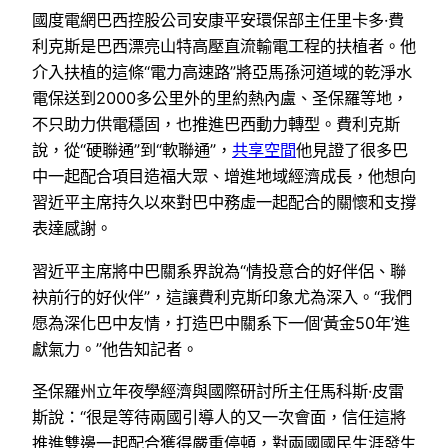
國度電網巴西控股公司安康平安環保部主任里卡多·費
利克斯是巴西漂亮山特高壓直流輸電工程的扶植者。他
介入扶植的這條“電力高速路”將亞馬孫河道域的乾淨水
電保送到2000多公里外的里約熱內盧、圣保羅等地，
不只助力供電穩固，也推進巴西動力轉型。費利克斯
說，從“硬聯通”到“軟聯通”，
共享空間
他見證了很多巴
中一起配合項目造福大眾、增進地域經濟成長，他想向
習近平主席持久以來對巴中務虛一起配合的關懷和支撐
表達感謝。
習近平主席將中巴關系界說為“情投意合的好伴侶、聯
袂前行的好伙伴”，這讓費利克斯印象尤為深入。“我們
愿為深化巴中友情，打造巴中關系下一個‘黃金50年’進
獻氣力。”他告知記者。
圣保羅州立年夜學經濟與國際研討所主任馬科斯·皮雷
斯說：“很是等待兩國引導人的又一次會面，信任這將
推進雙邊一起配合獲得嚴重停頓，對兩國國民生涯發生