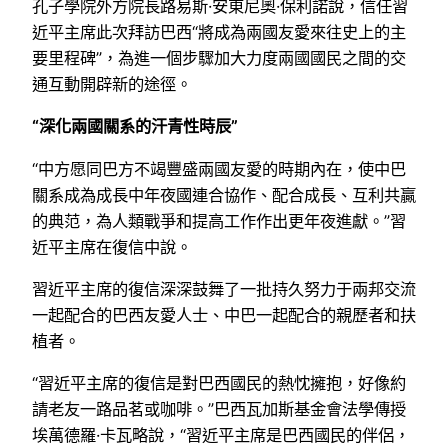
孔子學院外方院長路易斯·安東尼奧·保利諾說，信任習
近平主席此次拜訪巴西“將成為兩國友愛來往史上的主
要里程碑”，為進一個步驟加大力度兩國國民之間的交
通互動開辟新的途徑。
“深化兩國關系的汗青性時辰”
“中方愿同巴方不竭豐盛兩國友愛的時期內在，使中巴
關系成為成長中年夜國連合協作、配合成長、互利共贏
的典范，為人類戰爭和提高工作作出更年夜進獻。”習
近平主席在復信中說。
習近平主席的復信深深鼓舞了一批持久努力于兩邦交流
一起配合的巴西友愛人士、中巴一起配合的親歷者和扶
植者。
“習近平主席的復信是對巴西國民的熱忱擁抱，好像約
請老友一路品茗或咖啡。”巴西瓦加斯基金會法學傳授
埃萬德羅·卡瓦略說，“習近平主席是巴西國民的伴侶，