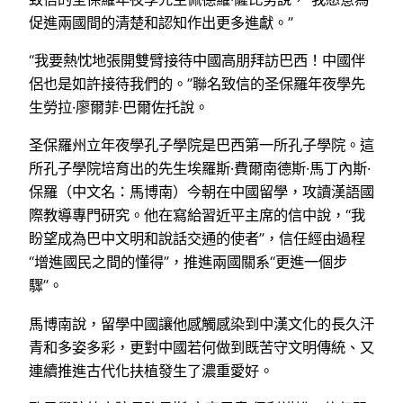
促進兩國間的清楚和認知作出更多進獻。”
“我要熱忱地張開雙臂接待中國高朋拜訪巴西！中國伴
侶也是如許接待我們的。”聯名致信的圣保羅年夜學先
生勞拉·廖爾菲·巴爾佐托說。
圣保羅州立年夜學孔子學院是巴西第一所孔子學院。這
所孔子學院培育出的先生埃羅斯·費爾南德斯·馬丁內斯·
保羅（中文名：馬博南）今朝在中國留學，攻讀漢語國
際教導專門研究。他在寫給習近平主席的信中說，“我
盼望成為巴中文明和說話交通的使者”，信任經由過程
“增進國民之間的懂得”，推進兩國關系“更進一個步
驟”。
馬博南說，留學中國讓他感觸感染到中漢文化的長久汗
青和多姿多彩，更對中國若何做到既苦守文明傳統、又
連續推進古代化扶植發生了濃重愛好。