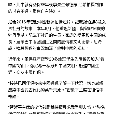
映，此中就有圣保羅年夜學先生佩德羅·尼希拍攝制作
的《春不遲，重逢自有時》。
尼希2016年曾赴中國新疆拍攝短片，記載錫伯族8歲女
孩牡丹的故事。本年6月，他重返新疆，與曾經16歲的
牡丹重聚，記載下牡丹的生長、家庭的變更和中國的成
長，展示巴中兩國國民之間的感情和文明銜接。尼希
說，這段經過的事況加深了他對中國的認知。
近年來，圣保羅年夜學20多論理學生先后餐與加入“看
中國”項目，像尼希一樣感知中國文明、融進中國生
涯、交友中國伴侶。
“接待巴西伴侶多來中國逛逛了解一下狀況，切身感觸
感染中國式古代化的萬千景象。”習近平主席在復信中
寄語。
“習近平主席的復信鼓勵我持續尋求戰爭與友情。”聯名
致信的圣保羅年夜學先生佩德羅·薩比努說，“我愿意為