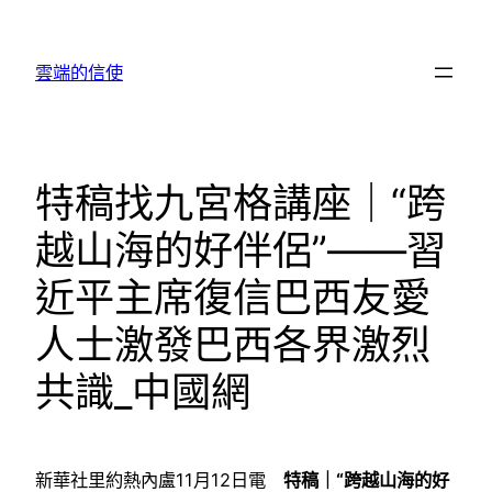
跳
至
雲端的信使
主
要
內
容
特稿找九宮格講座｜“跨
越山海的好伴侶”——習
近平主席復信巴西友愛
人士激發巴西各界激烈
共識_中國網
新華社里約熱內盧11月12日電
特稿｜“跨越山海的好