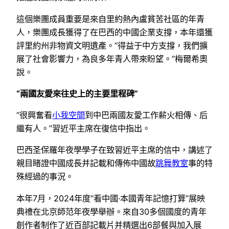
這個樂團成員重要是來自里約熱內盧貧苦社區的年青
人，樂團成長獲得了在巴西的中國企業支撐，本年還獲
評里約州非物資文明遺產。“得益于中方支撐，我們擴
展了社會影響力，為良多年青人帶來盼望。”梅爾希奧
說。
“兩國友愛來往史上的主要里程碑”
“很興奮看
小我空間
到中巴兩國友愛工作薪火相傳、后
繼有人。”習近平主席在復信中指出。
巴西圣保羅年夜學學子在致習近平主席的信中，講述了
親目睹證中國成長并記載和傳佈中國故
跳舞教室
事的特
殊經過的事況。
本年7月，2024年度“看中國·本國青年記憶打算”展映
典禮在北京師范年夜學舉辦。來自30多個國度的青年
創作者制作了近百部記載片并精選出6部餐與加入展