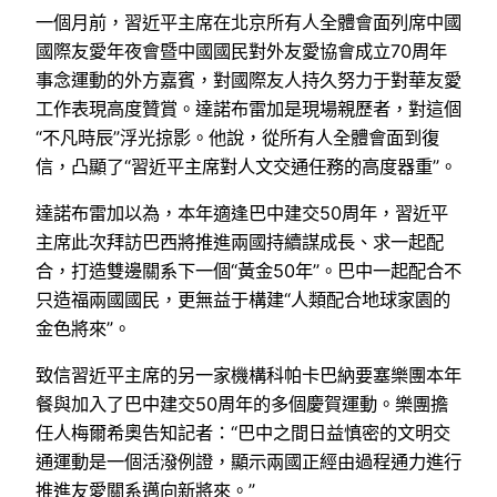
一個月前，習近平主席在北京所有人全體會面列席中國
國際友愛年夜會暨中國國民對外友愛協會成立70周年
事念運動的外方嘉賓，對國際友人持久努力于對華友愛
工作表現高度贊賞。達諾布雷加是現場親歷者，對這個
“不凡時辰”浮光掠影。他說，從所有人全體會面到復
信，凸顯了“習近平主席對人文交通任務的高度器重”。
達諾布雷加以為，本年適逢巴中建交50周年，習近平
主席此次拜訪巴西將推進兩國持續謀成長、求一起配
合，打造雙邊關系下一個“黃金50年”。巴中一起配合不
只造福兩國國民，更無益于構建“人類配合地球家園的
金色將來”。
致信習近平主席的另一家機構科帕卡巴納要塞樂團本年
餐與加入了巴中建交50周年的多個慶賀運動。樂團擔
任人梅爾希奧告知記者：“巴中之間日益慎密的文明交
通運動是一個活潑例證，顯示兩國正經由過程通力進行
推進友愛關系邁向新將來。”