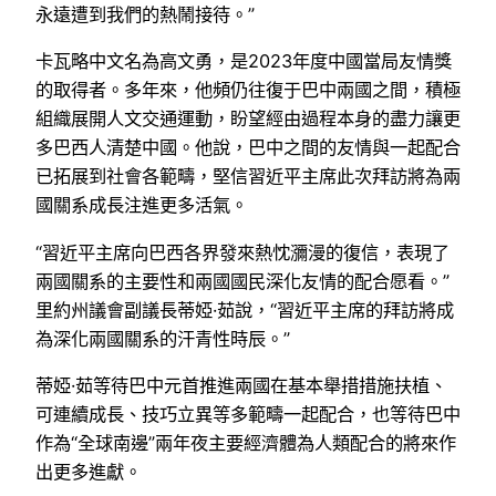
永遠遭到我們的熱鬧接待。”
卡瓦略中文名為高文勇，是2023年度中國當局友情獎
的取得者。多年來，他頻仍往復于巴中兩國之間，積極
組織展開人文交通運動，盼望經由過程本身的盡力讓更
多巴西人清楚中國。他說，巴中之間的友情與一起配合
已拓展到社會各範疇，堅信習近平主席此次拜訪將為兩
國關系成長注進更多活氣。
“習近平主席向巴西各界發來熱忱瀰漫的復信，表現了
兩國關系的主要性和兩國國民深化友情的配合愿看。”
里約州議會副議長蒂婭·茹說，“習近平主席的拜訪將成
為深化兩國關系的汗青性時辰。”
蒂婭·茹等待巴中元首推進兩國在基本舉措措施扶植、
可連續成長、技巧立異等多範疇一起配合，也等待巴中
作為“全球南邊”兩年夜主要經濟體為人類配合的將來作
出更多進獻。