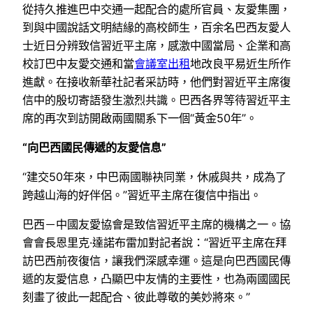
從持久推進巴中交通一起配合的處所官員、友愛集團，
到與中國說話文明結緣的高校師生，百余名巴西友愛人
士近日分辨致信習近平主席，感激中國當局、企業和高
校訂巴中友愛交通和當
會議室出租
地改良平易近生所作
進獻。在接收新華社記者采訪時，他們對習近平主席復
信中的殷切寄語發生激烈共識。巴西各界等待習近平主
席的再次到訪開啟兩國關系下一個“黃金50年”。
“向巴西國民傳遞的友愛信息”
“建交50年來，中巴兩國聯袂同業，休戚與共，成為了
跨越山海的好伴侶。”習近平主席在復信中指出。
巴西－中國友愛協會是致信習近平主席的機構之一。協
會會長恩里克·達諾布雷加對記者說：“習近平主席在拜
訪巴西前夜復信，讓我們深感幸運。這是向巴西國民傳
遞的友愛信息，凸顯巴中友情的主要性，也為兩國國民
刻畫了彼此一起配合、彼此尊敬的美妙將來。”