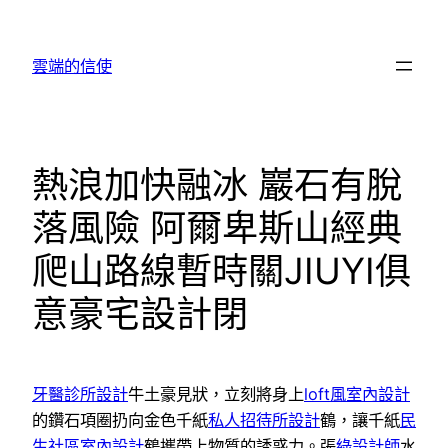
跳
至
雲端的信使
主
要
內
容
熱浪加快融冰 巖石有脫
落風險 阿爾卑斯山經典
爬山路線暫時關JIUYI俱
意豪宅設計閉
牙醫診所設計
牛土豪見狀，立刻將身上
loft風室內設計
的鑽石項圈扔向金色千紙
私人招待所設計
鶴，讓千紙
民
生社區室內設計
鶴攜帶上物質的誘惑力。張
綠設計師
水