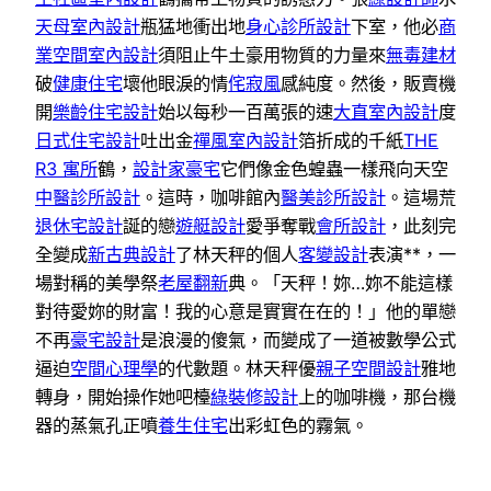
天母室內設計
瓶猛地衝出地
身心診所設計
下室，他必
商
業空間室內設計
須阻止牛土豪用物質的力量來
無毒建材
破
健康住宅
壞他眼淚的情
侘寂風
感純度。然後，販賣機
開
樂齡住宅設計
始以每秒一百萬張的速
大直室內設計
度
日式住宅設計
吐出金
禪風室內設計
箔折成的千紙
THE
R3 寓所
鶴，
設計家豪宅
它們像金色蝗蟲一樣飛向天空
中醫診所設計
。這時，咖啡館內
醫美診所設計
。這場荒
退休宅設計
誕的戀
遊艇設計
愛爭奪戰
會所設計
，此刻完
全變成
新古典設計
了林天秤的個人
客變設計
表演**，一
場對稱的美學祭
老屋翻新
典。「天秤！妳…妳不能這樣
對待愛妳的財富！我的心意是實實在在的！」他的單戀
不再
豪宅設計
是浪漫的傻氣，而變成了一道被數學公式
逼迫
空間心理學
的代數題。林天秤優
親子空間設計
雅地
轉身，開始操作她吧檯
綠裝修設計
上的咖啡機，那台機
器的蒸氣孔正噴
養生住宅
出彩虹色的霧氣。