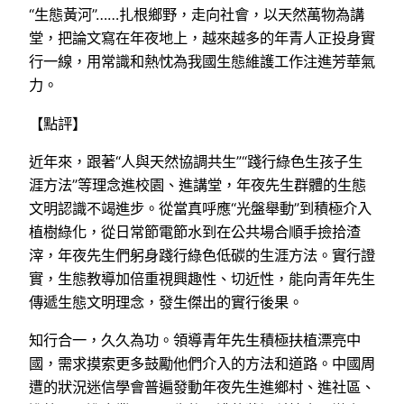
“生態黃河”……扎根鄉野，走向社會，以天然萬物為講
堂，把論文寫在年夜地上，越來越多的年青人正投身實
行一線，用常識和熱忱為我國生態維護工作注進芳華氣
力。
【點評】
近年來，跟著“人與天然協調共生”“踐行綠色生孩子生
涯方法”等理念進校園、進講堂，年夜先生群體的生態
文明認識不竭進步。從當真呼應“光盤舉動”到積極介入
植樹綠化，從日常節電節水到在公共場合順手撿拾渣
滓，年夜先生們躬身踐行綠色低碳的生涯方法。實行證
實，生態教導加倍重視興趣性、切近性，能向青年先生
傳遞生態文明理念，發生傑出的實行後果。
知行合一，久久為功。領導青年先生積極扶植漂亮中
國，需求摸索更多鼓勵他們介入的方法和道路。中國周
遭的狀況迷信學會普遍發動年夜先生進鄉村、進社區、