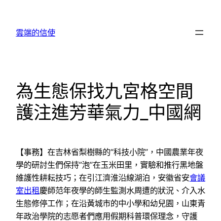
跳
至
雲端的信使
主
要
內
容
為生態保找九宮格空間
護注進芳華氣力_中國網
【事務】在吉林省梨樹縣的“科技小院”，中國農業年夜
學的研討生們保持“泡”在玉米田里，實驗和推行黑地盤
維護性耕耘技巧；在引江濟淮沿線湖泊，安徽省安
會議
室出租
慶師范年夜學的師生監測水周遭的狀況、介入水
生態修停工作；在沿黃城市的中小學和幼兒園，山東青
年政治學院的志愿者們應用假期科普環保理念，守護