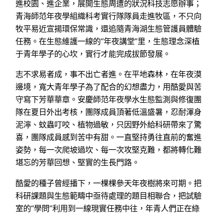
進校園、進企業，展開生態周遭的狀況科技志愿辦事；
青海師范年夜學組織科考實行隊隊員走進牧區，不只向
牧平易近宣揚環保常識，還追隨青海湖生態管護員體驗
任務。在生態維護一線的“年夜講堂”里，生態理念深植
于青年學子的心坎，實行才能完成拔節發展。
志不求易者成，事不出亡者進。在平地森林，在年夜漠
邊境，寬大青年學子為了配合的幻想盡力，用酷愛與苦
守寫下芳華華章。安慶師范年夜學水生態監測與修復團
隊在夏日外出考核，團隊成員頂著低溫盛暑，忍耐渾身
泥濘、蚊蟲叮咬、植物過敏，只因野外給科研帶來了驚
喜，團隊成員感到苦中有甜。一直堅持勇往直前的奮進
姿勢，每一次爬坡過坎、每一次攻堅克難，都將轉化難
堪忘的芳華回想、堅實的生長門路。
酷愛的種子曾經播下，一棵棵參天年夜樹將來可期。把
科研課題與生態範疇中亟待處理的題目相聯合，把試驗
室的“學問”利用到一線現實任務中往，年青人們正在綠