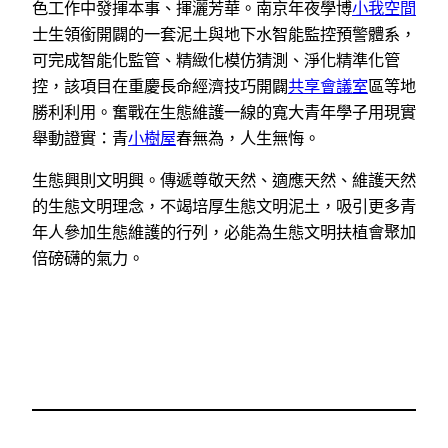
色工作中發揮本事、揮灑芳華。南京年夜學博
小我空間
士生領銜開闢的一套泥土與地下水智能監控預警體系，
可完成智能化監管、精緻化模仿猜測、淨化精準化管
控，該項目在重慶長命經濟技巧開闢
共享會議室
區等地
勝利利用。奮戰在生態維護一線的寬大青年學子用現實
舉動證實：青
小樹屋
春無為，人生無悔。
生態興則文明興。傳遞尊敬天然、適應天然、維護天然
的生態文明理念，不竭培厚生態文明泥土，吸引更多青
年人參加生態維護的行列，必能為生態文明扶植會聚加
倍磅礴的氣力。