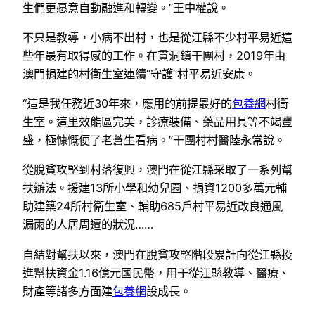
生們更愿意自動融進和轉變。”王中權說。
不只是教導，小病不出村，也是從江縣不少村平易近這
些年最有取得感的工作。在貫洞鎮干團村，2019年由
澳門捐建的村衛生室連續“守護”村平易近安康。
“這是我任務近30年來，應用的前提最好的
包養網
村衛
生室。這里效能區完美，診療裝備、藥品用具等不竭豐
盛，極慷慨便了老蒼生看病。”干團村村醫陸永常說。
從脫貧攻堅到村落復興，澳門在從江縣采取了一系列幫
扶辦法。援建13所小學和幼兒園、捐資1200多萬元輔
助建築24所村衛生室、輔助685戶村平易近改良通風
漏雨的人居周遭的狀況……
自結對幫扶以來，澳門在脫貧攻堅階段累計向從江縣投
進幫扶資金1.16億元國民幣，用于從江縣教導、醫療、
財產等諸多方面建
包養網
設成長。