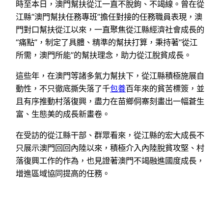
時至本日，澳門幫扶從江一直不脫鉤、不竭線。曾在從
江縣“澳門幫扶任務專班”擔任對接的任務職員表現，澳
門對口幫扶從江以來，一直聚焦從江縣經濟社會成長的
“痛點”，制定了具體、精準的幫扶打算，秉持著“從江
所需，澳門所能”的幫扶理念，助力從江脫貧成長。
這些年，在澳門等諸多氣力幫扶下，從江縣積極施展自
動性，不只徹底撕失落了千
包養
百年來的貧苦標簽，並
且有序推動村落復興，盡力在苗鄉侗寨刻畫出一幅蒼生
富、生態美的成長新畫卷。
在受訪的從江縣干部、群眾看來，從江縣的宏大成長不
只展示澳門回回內陸以來，積極介入內陸脫貧攻堅、村
落復興工作的作為，也見證著澳門不竭融進國度成長，
增進區域協同提高的任務。