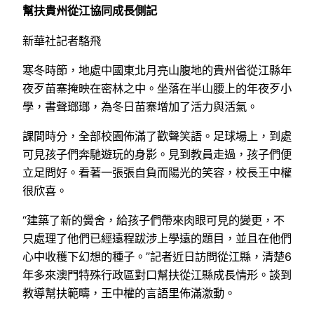
幫扶貴州從江協同成長側記
新華社記者駱飛
寒冬時節，地處中國東北月亮山腹地的貴州省從江縣年
夜歹苗寨掩映在密林之中。坐落在半山腰上的年夜歹小
學，書聲瑯瑯，為冬日苗寨增加了活力與活氣。
課間時分，全部校園佈滿了歡聲笑語。足球場上，到處
可見孩子們奔馳遊玩的身影。見到教員走過，孩子們便
立足問好。看著一張張自負而陽光的笑容，校長王中權
很欣喜。
“建築了新的黌舍，給孩子們帶來肉眼可見的變更，不
只處理了他們已經遠程跋涉上學遠的題目，並且在他們
心中收穫下幻想的種子。”記者近日訪問從江縣，清楚6
年多來澳門特殊行政區對口幫扶從江縣成長情形。談到
教導幫扶範疇，王中權的言語里佈滿激動。