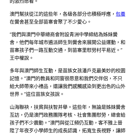
的激烈愿看。
澳門幫扶從江的這些年，各級各部分也積極呼應，
包養
在黌舍甚至全部苗寨會聚了不少愛心。
“我們與澳門中華總商會附設青洲中學締結為姊妹黌
舍，他們每年城市遴派師生到黌舍來展開公益運動，和
苗寨孩子們一路互動交通，到苗寨里慰勞村平易近。”
王中權說。
多年與澳門師生互動，是苗族女孩潘戶克最美妙的校園
記憶。“澳門的教員和同窗很愿意和我們交伴侶，不只
給大師帶來小禮品，還讓我們感觸感染到更出色的山外
世界。”這位苗族女孩說。
山海聯袂，扶貧與扶智并舉。這些年，無論是姊妹黌舍
互訪，仍是澳門政務團隊考核、社會集團慰勞，總會給
孩子們不少震動。“澳門與從江頻仍互動，客不雅上晉
陞了年夜歹小學師生的成長認識，拓寬生長視野，讓師