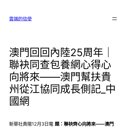
跳
至
雲端的信使
主
要
內
容
澳門回回內陸25周年｜
聯袂同查包養網心得心
向將來——澳門幫扶貴
州從江協同成長側記_中
國網
新華社貴陽12月3日電
題：聯袂齊心向將來——澳門