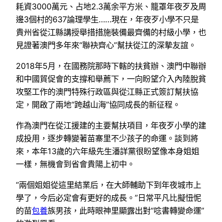
耗資3000萬元、占地2.3萬余平方米、籠罩年夜歹及周
邊3個村的637論理學生……現在，年夜歹小學不只是
貴州省從江縣講授舉措措施裝備最齊備的村級小學，也
見證著澳門多年來“聯袂齊心”幫扶從江的深摯友誼。
2018年5月，在國務院那時下轄的扶貧辦、澳門中聯辦
和中國貿促會的支撐和舉薦下，一向盼望介入內陸脫貧
攻堅工作的澳門特殊行政區與從江縣正式簽訂幫扶協
定，開啟了兩地“跨越山海”協同成長的新征程。
作為澳門在從江援建的主要幫扶項目，年夜歹小學的建
成投用，逐步轉變著苗寨里不少孩子的命運。談到將
來，本年13歲的六年級先生潘詳黨很盼望像本身姐姐
一樣，無機會到省會貴陽上初中。
“兩個姐姐從這里結業后，在大師輔助下到年夜城市上
學了，今后必定會有更好的成長。”日常平凡比擬忸怩
的苗
包養
族男孩，此時眼神里顯露出對“唸書轉變命運”