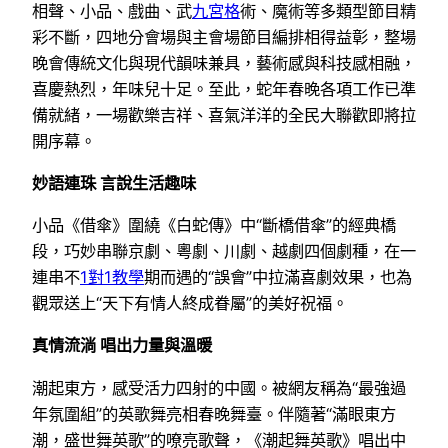
相聲、小品、戲曲、武
九宮格
術、魔術等多類型節目精
彩不斷，四地分會場與主會場節目編排相得益彰，整場
晚會傳統文化與現代韻味兼具，藝術感與科技感相融，
喜慶熱烈，年味兒十足。至此，蛇年春晚各項工作已準
備就緒，一場歡樂吉祥、喜氣洋洋的全民大聯歡即將拉
開序幕。
妙語連珠 言說生活趣味
小品《借傘》圍繞《白蛇傳》中“斷橋借傘”的經典橋
段，巧妙串聯京劇、粵劇、川劇、越劇四個劇種，在一
連串不
1對1教學
期而遇的“誤會”中拉滿喜劇效果，也為
觀眾送上“天下有情人終成眷屬”的美好祝福。
真情流淌 唱出力量與溫暖
潮起東方，感受活力四射的中國。被網友稱為“最強過
年氛圍組”的英歌舞亮相春晚舞臺。伴隨著“滿眼東方
潮，盛世舞英歌”的嘹亮歌聲，《潮起舞英歌》唱出中