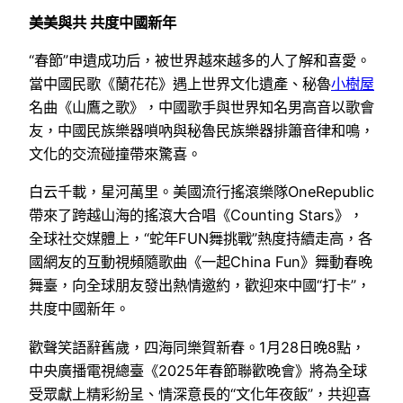
美美與共 共度中國新年
“春節”申遺成功后，被世界越來越多的人了解和喜愛。
當中國民歌《蘭花花》遇上世界文化遺產、秘魯
小樹屋
名曲《山鷹之歌》，中國歌手與世界知名男高音以歌會
友，中國民族樂器嗩吶與秘魯民族樂器排簫音律和鳴，
文化的交流碰撞帶來驚喜。
白云千載，星河萬里。美國流行搖滾樂隊OneRepublic
帶來了跨越山海的搖滾大合唱《Counting Stars》，
全球社交媒體上，“蛇年FUN舞挑戰”熱度持續走高，各
國網友的互動視頻隨歌曲《一起China Fun》舞動春晚
舞臺，向全球朋友發出熱情邀約，歡迎來中國“打卡”，
共度中國新年。
歡聲笑語辭舊歲，四海同樂賀新春。1月28日晚8點，
中央廣播電視總臺《2025年春節聯歡晚會》將為全球
受眾獻上精彩紛呈、情深意長的“文化年夜飯”，共迎喜