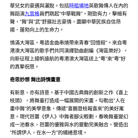
華兒女的豪邁與灑脫。包括
時租場地
英歌舞傳人在內的
舞蹈演
九宮格
員們跳起“中華戰舞”，剛勁有力，擊槌有
聲，“舞”與“武”舒展壯志豪情，盡顯中華民族自信昂
揚、蓬勃向上的生命力。
情滿大灣區，粵語金曲串燒帶來青春“回憶殺”。來自粵
港澳大灣區的歌手們共同演繹勁曲創編《灣區樂好》，
向新征程上揚帆遠航的粵港澳大灣區送上“粵”來“粵”好
的真摯祝愿。
奇思妙想 舞出詩情畫意
有新意，亦有詩意。基于中國古典舞的創新之作《喜上
枝頭》，將舞臺打造成一幅展開的宋畫，勾勒出“人在
畫中舞”的美學意象，傳遞“喜鵲登枝報喜來”的美好寓
意。現代芭蕾《伊人》中舞者腳尖輕劃，春晚舞臺變幻
成一池春水，芭蕾的優雅與水的靈動完美融合，營造出
“所謂伊人，在水一方”的繾綣意境。