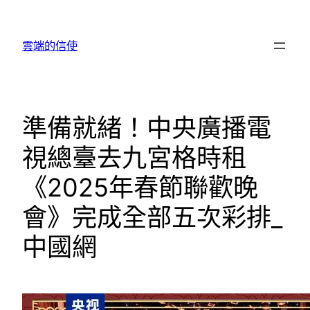
跳
至
雲端的信使
主
要
內
容
準備就緒！中央廣播電
視總臺去九宮格時租
《2025年春節聯歡晚
會》完成全部五次彩排_
中國網