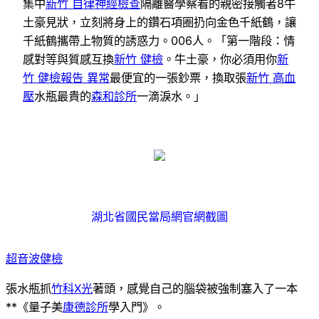
集中
新竹 自律神經檢查
隔離醫學察看的親密接觸者8牛
土豪見狀，立刻將身上的鑽石項圈扔向金色千紙鶴，讓
千紙鶴攜帶上物質的誘惑力。006人。「第一階段：情
感對等與質感互換
新竹 健檢
。牛土豪，你必須用你
新
竹 健檢報告 異常
最便宜的一張鈔票，換取張
新竹 高血
壓
水瓶最貴的
森和診所
一滴淚水。」
湖北省國民當局網官網截圖
超音波健檢
張水瓶抓
竹科X光
著頭，感覺自己的腦袋被強制塞入了一本
**《量子美
康德診所
學入門》。