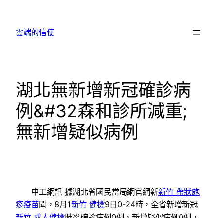
跳
至
雲端的信使
主
要
內
容
湖北無新增新冠確診病
例&#32森和診所減重;
無新增疑似病例
中工網訊 據湖北省國民當局網官網新
新竹 帶狀皰
疹疫苗
聞，8月1
新竹 健檢
9日0-24時，全省新增新冠
新竹 成人健檢
肺炎確診病例0例，新增疑似病例0例，