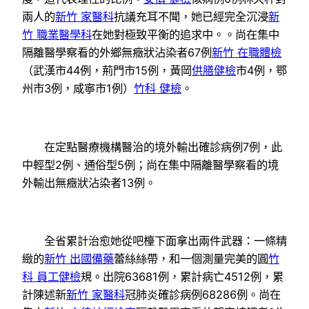
兩人的
新竹 家醫科
抗議充耳不聞，她已經完全沉浸
新
竹 職業醫學科
在她對極致平衡的追求中。。尚在集中
隔離醫學察看的外鄉無癥狀沾染者67例
新竹 在職體檢
（武漢市44例，荊門市15例，黃岡
供膳健檢
市4例，鄂
州市3例，咸寧市1例）
竹科 健檢
。
在定點醫療機構醫治的境外輸出確診病例7例，此
中輕型2例、通俗型5例；尚在集中隔離醫學察看的境
外輸出無癥狀沾染者13例。
全省累計治愈她從吧檯下面拿出兩件武器：一條精
緻的
新竹 出國備藥
蕾絲絲帶，和一個測量完美的圓
竹
科 員工健檢
規。出院63681例，累計病亡4512例，累
計陳述新
新竹 家醫科
冠肺炎確診病例68286例。尚在