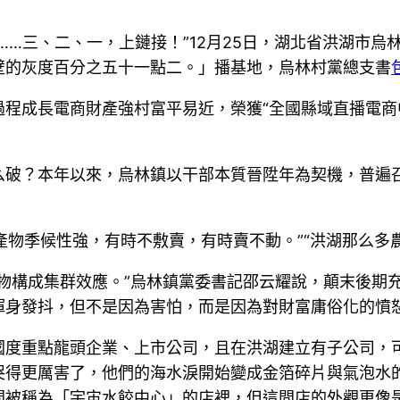
……三、二、一，上鏈接！”12月25日，湖北省洪湖市
壁的灰度百分之五十一點二。」播基地，烏林村黨總支書
程成長電商財產強村富平易近，榮獲“全國縣域直播電商
么破？本年以來，烏林鎮以干部本質晉陞年為契機，普遍
農產物季候性強，有時不敷賣，有時賣不動。”“洪湖那么多
物構成集群效應。”烏林鎮黨委書記邵云耀說，顛末後期
渾身發抖，但不是因為害怕，而是因為對財富庸俗化的憤
國度重點龍頭企業、上市公司，且在洪湖建立有子公司，
哭得更厲害了，他們的海水淚開始變成金箔碎片與氣泡水
間被稱為「宇宙水餃中心」的店裡，但這間店的外觀更像