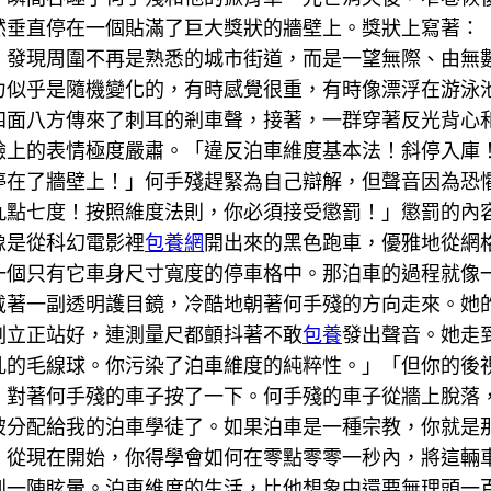
然垂直停在一個貼滿了巨大獎狀的牆壁上。獎狀上寫著：
，發現周圍不再是熟悉的城市街道，而是一望無際、由無
力似乎是隨機變化的，有時感覺很重，有時像漂浮在游泳
四面八方傳來了刺耳的剎車聲，接著，一群穿著反光背心
臉上的表情極度嚴肅。「違反泊車維度基本法！斜停入庫
停在了牆壁上！」何手殘趕緊為自己辯解，但聲音因為恐
九點七度！按照維度法則，你必須接受懲罰！」懲罰的內容
像是從科幻電影裡
包養網
開出來的黑色跑車，優雅地從網
一個只有它車身尺寸寬度的停車格中。那泊車的過程就像一
戴著一副透明護目鏡，冷酷地朝著何手殘的方向走來。她
刻立正站好，連測量尺都顫抖著不敢
包養
發出聲音。她走
亂的毛線球。你污染了泊車維度的純粹性。」「但你的後
，對著何手殘的車子按了一下。何手殘的車子從牆上脫落
被分配給我的泊車學徒了。如果泊車是一種宗教，你就是
，從現在開始，你得學會如何在零點零零一秒內，將這輛
到一陣眩暈。泊車維度的生活，比他想象中還要無理頭一