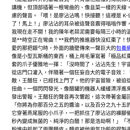
講機，但頂部插著一根彎曲的、像韭菜一樣的天線
慮的聲音。「喂！是廖沾沾嗎！快接聽！這裡是 K-
了！馬上！」廖沾沾的耳朵被這聲音震得嗡嗡作響
我現在走不開！我的陳年老蒜泥需要每隔三小時的溫
是**時空正在彎曲！**我們的推進器快沒紅棗了
愛的那把銀勺時，外面的牆壁傳來一聲巨大的
包養網
像是小型瓦斯桶的東西，桶上用毛筆寫著「極品紅棗
套的爪子優雅地一揮：「沒時間了，沾沾先生！宇
從店門口灌入，伴隨著一個狂妄自大的電子音效：
敵，王醋狂，已經找上門了。他的宇宙冒險，被迫
扭曲。一個閃閃發光、像醋罐的機器人緩緩漂浮進
發出警報。王醋狂的聲音再次響起，這次帶著金屬
「你將為你那百分之五的醬油，以及百分之九十五的
它穿著燕尾服的小爪子，一把抓住了廖沾沾的褲腳
秒內變成無菌的、純淨的白醋！那是浩劫啊！」「
粉堆中抓起了兩團麵皮。麵皮被他用氣功般的捏製