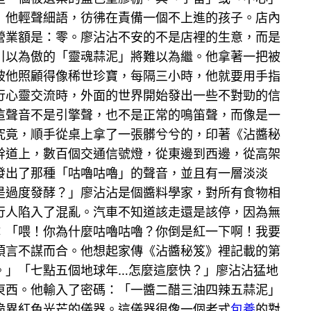
」他輕聲細語，彷彿在責備一個不上進的孩子。店內
營業額是：零。廖沾沾不安的不是店裡的生意，而是
他引以為傲的「靈魂蒜泥」將難以為繼。他拿著一把被
被他照顧得像稀世珍寶，每隔三小時，他就要用手指
進行心靈交流時，外面的世界開始發出一些不對勁的信
這聲音不是引擎聲，也不是正常的鳴笛聲，而像是一
究竟，順手從桌上拿了一張髒兮兮的，印著《沾醬秘
幹道上，數百個交通信號燈，從東邊到西邊，從高架
發出了那種「咕嚕咕嚕」的聲音，並且有一層淡淡
是過度發酵？」廖沾沾是個醬料學家，對所有食物相
行人陷入了混亂。汽車不知道該走還是該停，因為無
：「喂！你為什麼咕嚕咕嚕？你倒是紅一下啊！我要
預言不謀而合。他想起家傳《沾醬秘笈》裡記載的第
。」「七點五個地球年…怎麼這麼快？」廖沾沾猛地
東西。他輸入了密碼：「一醬二醋三油四辣五蒜泥」
詭異紅色光芒的儀器。這儀器很像一個老式
包養
的對