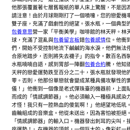
他那張覆蓋著七層舊報紙的單人床上驚醒，不是因
請注意！由於月球剛剛打了一個噴嚏，您的戀愛機
雙子座，充滿了戲劇性的絕望。張水瓶，一個典型
包養意思
營一家「平衡美學」咖啡館的林天秤。林
球，充滿了混亂與
包養留言板
錯
包養感情
位。他衝
們，開始不受控制地流下鹹鹹的海水淚，他們無法
合原地踏步，否則將失去襪子」的指令。數百名西
水瓶喃喃自語，感到胃部一陣翻
包養合約
騰，他知
天秤的戀愛運勢跌至百分之二十，張水瓶就發現他
零。否則，他那份單戀就會變成某種具備攻擊性的
儀！」他衝到一個像是老式彈珠臺的機器前，上面
而成的「情感調節器」。他必須輸入一種極具感染
才怪！我只有一腔熱血的傻氣啊！」他絕望地低吼
齒輪組成的音樂盒。他從未送出，因為害怕被拒絕
「情感調節器」的輸入口。機器發出刺耳的尖叫，
座運勢！」在機器的頂部，一個巨大的、像彩虹一