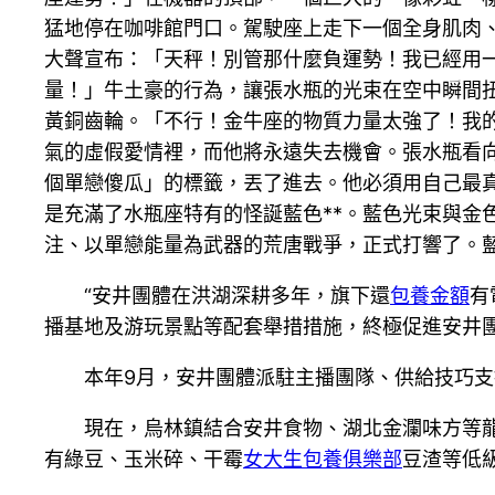
猛地停在咖啡館門口。駕駛座上走下一個全身肌肉
大聲宣布：「天秤！別管那什麼負運勢！我已經用
量！」牛土豪的行為，讓張水瓶的光束在空中瞬間
黃銅齒輪。「不行！金牛座的物質力量太強了！我
氣的虛假愛情裡，而他將永遠失去機會。張水瓶看
個單戀傻瓜」的標籤，丟了進去。他必須用自己最
是充滿了水瓶座特有的怪誕藍色**。藍色光束與金
注、以單戀能量為武器的荒唐戰爭，正式打響了。
“安井團體在洪湖深耕多年，旗下還
包養金額
有
播基地及游玩景點等配套舉措措施，終極促進安井團
本年9月，安井團體派駐主播團隊、供給技巧
現在，烏林鎮結合安井食物、湖北金瀾味方等龍
有綠豆、玉米碎、干霉
女大生包養俱樂部
豆渣等低