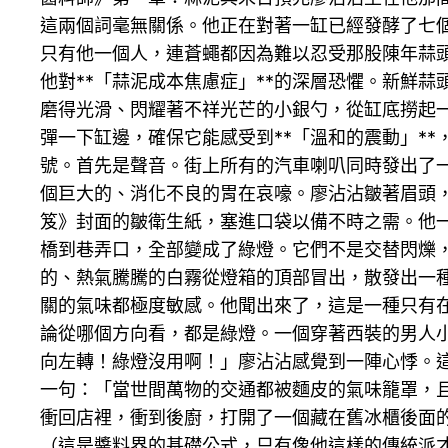
這兩個詞毫無關係。他正在對著一缸已經發酵了七
只有他一個人，連蒼蠅都因為難以忍受那股陳年蒜
他對**「蒜泥成本焦慮症」**的深層恐懼。新鮮
磨得光滑、閃耀著不祥光芒的小銀勺，從缸底撈起
彈一下缸邊，確保它能感受到**「溫和的震動」*
號。首先是聲音。街上所有的汽車喇叭同時發出了
個巨大的、消化不良的胃在哀嚎。廖沾沾皺著眉頭
笈》封面的皺衛生紙，塞進口袋以備不時之需。他
橋到巷弄口，全部變成了綠燈。它們不是交替閃爍
的、熱氣騰騰的白霧從燈箱的頂部冒出，散發出一
關的氣味都極度敏感。他聞出來了，這是一種只有
論從哪個方向看，都是綠燈。一個穿著西裝的男人
向左轉！綠燈沒用啊！」廖沾沾感覺到一陣心悸。
一句：「當世間萬物的交通都被麵皮的氣味籠罩，
衝回店裡，衝到後廚，打開了一個藏在舊冰櫃後面
（這是醬料界的基礎公式，只有像他這樣的傳統派