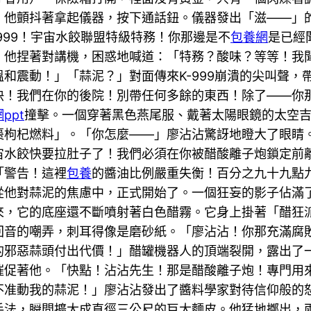
。他顫抖著拿起儀器，按下通話鈕。儀器發出「滋——」
999！宇宙水餃聯盟特級特務！你那邊是不
包養網
是已經
，他捏著對講機，困惑地喊道：「特務？酸味？等等！我
和震動！」「蒜泥？」對面傳來K-999崩潰的尖叫聲，
！快！我們在你的後院！別帶任何多餘的東西！除了——
ppt
撞擊。一個穿著黑色燕尾服、戴著太陽眼鏡的太空
枸杞燃料」。「你怎麼——」廖沾沾驚訝地瞪大了眼睛。
宙水餃快要拉肚子了！我們必須在你被醋酸離子炮鎖定前
「警告！這裡
包養
的醬油比例嚴重失衡！百分之九十九點
從他對蒜泥的焦慮中，正式開始了。一個狂妄的影子佔滿
來，它的底座還不斷噴射著白色醋霧。它身上掛著「醋狂
回音的嘲弄，刺耳得像是磨砂紙。「廖沾沾！你那充滿腐
邪惡蒜頭付出代價！」醋罐機器人的頂端裂開，露出了一個
催促著他。「快點！沾沾先生！那是醋酸離子炮！專門用
不准動我的蒜泥！」廖沾沾發出了醬料學家對待信仰般的
手法，瞬間擴大成直徑三公尺的巨大麵皮。他猛地擲出，