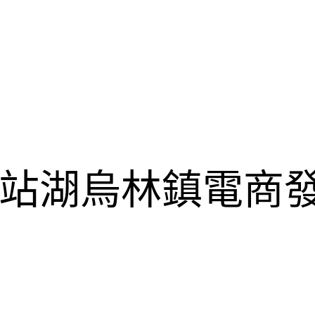
站湖烏林鎮電商發