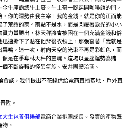
—金牛座霸總牛土豪。牛土豪一腳踢開咖啡館的門，
始，你的運勢由我主宰！我的金錢，就是你的正面能
起了荒謬的雨。雨點不是水，而是閃耀著淚光的小小
物質力量勝出，林天秤將會被困在一個充滿金錢和俗
他迅速撕下了貼在他背後衣領上，那張寫著「我就是
出轟鳴，這一次，射向天空的光束不再是彩虹色，而
，像是在爭奪林天秤的靈魂。這場以星座運勢為賭
一個不斷旋轉的怪異氣旋。安井團體洽商。
多輪會談，我們提出不花錢供給電商直播基地、戶外直
式晉陞。
女大生包養俱樂部
電商企業抱團成長。發賣的產物既
產物。