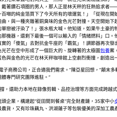
、戴著鑽石項圈的男人，那人正是林天秤的狂熱追求者—
一百噸的純金箔買下了今天所有的壞運氣！」「從現在開
扭曲，與一種夾雜著銅臭味的金色光芒對撞。天空開始下
的單戀被汙染了！」張水瓶大喊。他知道，如果牛土豪的
向那機器，還剩下最後一個可以輸入的「情緒燃料」口。
真實的「傻氣」去對抗金牛座的「霸氣」！調節器再次發
色光芒在空中形成了一個巨大的、旋轉著的太極圖
包養
案
藍色與金色的光芒在林天秤咖啡館上空劇烈衝撞，創造出
電子商務公司，正合適我們需求。”陳亞星回想，“顛末
體專門研究團隊進駐。”
支撐，還助力本地在錄像剪輯、品控治理等方面完成跨越
頭企業，構建起“從田間到餐桌”完全財產鏈，35家中小
級農貨，又有珍珠藕丸、洪湖蓮子等包裝優美的深加工農