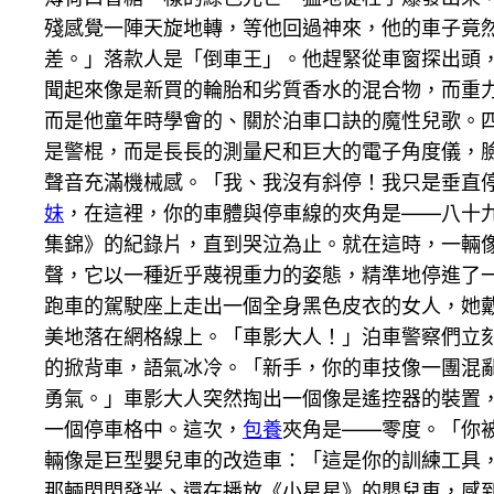
殘感覺一陣天旋地轉，等他回過神來，他的車子竟
差。」落款人是「倒車王」。他趕緊從車窗探出頭
聞起來像是新買的輪胎和劣質香水的混合物，而重
而是他童年時學會的、關於泊車口訣的魔性兒歌。
是警棍，而是長長的測量尺和巨大的電子角度儀，
聲音充滿機械感。「我、我沒有斜停！我只是垂直
妹
，在這裡，你的車體與停車線的夾角是——八十
集錦》的紀錄片，直到哭泣為止。就在這時，一輛
聲，它以一種近乎蔑視重力的姿態，精準地停進了
跑車的駕駛座上走出一個全身黑色皮衣的女人，她
美地落在網格線上。「車影大人！」泊車警察們立
的掀背車，語氣冰冷。「新手，你的車技像一團混
勇氣。」車影大人突然掏出一個像是遙控器的裝置
一個停車格中。這次，
包養
夾角是——零度。「你
輛像是巨型嬰兒車的改造車：「這是你的訓練工具
那輛閃閃發光、還在播放《小星星》的嬰兒車，感