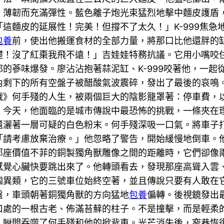
，薄韌而充滿彈性。藍色離子炮光束猛烈地擊中麵皮護盾
這麵皮的延展性！完美！但撐不了太久！」K-999焦急
包養
前，使出他搬運食材的全部力量，將那口比他還胖的缸
礎！沒了紅棗我飛不遠！」吉娃娃特務抗議。它用小嘴咬
的蔘味爆發。廖沾沾抱著蒜泥缸、K-999咬著他，一起
內剩下的所有空盤子被醋酸氣波震碎，發出了最後的哀鳴
戰》何手殘的人生，被兩個巨大的陰影籠罩著：停車費，
。今天，他面臨的是城市傳說中最恐怖的挑戰，一條夾在
還灑著一層可疑的白色粉末。何手殘深吸一口氣。將車子
「請考慮放棄治療。」他忽略了警告，開始緩慢地倒車。
那座價值不菲的銅製獨角獸雕像之間的距離時，它們卻像
感覺心臟快要跳出來了。他轉頭看去，發現那座高聳入雲
個異類，它的三號車位始終空著，並且傳說只要有人敢在
盤，車頭朝著銅獨角獸的方向猛地
包養
偏轉。後視鏡發出
口處的一根古老、佈滿苔蘚的柱子。不是撞擊，而是輕柔
，瞬間吞噬了何手殘和他的掀背車。光芒消失後，窄巷恢