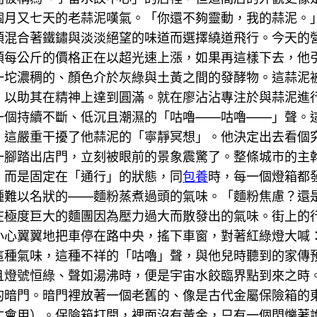
個月又七天的老蒜泥嘆氣。「你還不夠靈動，我的蒜泥。
頭混合著鐵鏽與淡淡絕望的味道而選擇繞道飛行。今天的
蒜頭每公斤的價格正在以超光速上漲，如果再這樣下去，
一坨濃稠的、顏色介於灰綠與土黃之間的發酵物。這蒜泥
*，以助其在精神上達到圓滿。就在廖沾沾專注於與蒜泥
一個持續不斷、低沉且潮濕的「咕嚕——咕嚕——」聲。
，這嚴重干擾了他蒜泥的「寧靜冥想」。他決定出去看個
一腳踏出店門，立刻被眼前的景象震驚了。整條城市的主
，而是固定在「通行」的狀態，同
包養
時，每一個燈箱都
種難以名狀的——麵粉蒸煮過頭的氣味。「麵粉焦慮？還
在極度巨大的麵團因為壓力過大而散發出的氣味。街上的
小心翼翼地把車停在路中央，搖下車窗，對著紅綠燈大喊
這種氣味，這種不祥的「咕嚕」聲，與他兒時聽到的家傳
且燈號恒綠、聲如湯沸時，便是宇宙水餃臨界點到來之時
的暗門。暗門裡放著一個老舊的、像是古代金屬保險箱的
才會用）。保險箱打開，裡面沒有黃金，只有一個閃爍著