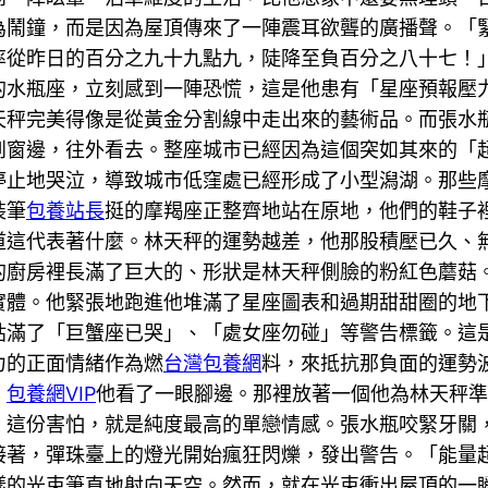
為鬧鐘，而是因為屋頂傳來了一陣震耳欲聾的廣播聲。「
率從昨日的百分之九十九點九，陡降至負百分之八十七！
的水瓶座，立刻感到一陣恐慌，這是他患有「星座預報壓
天秤完美得像是從黃金分割線中走出來的藝術品。而張水
到窗邊，往外看去。整座城市已經因為這個突如其來的「
停止地哭泣，導致城市低窪處已經形成了小型潟湖。那些
裝筆
包養站長
挺的摩羯座正整齊地站在原地，他們的鞋子
道這代表著什麼。林天秤的運勢越差，他那股積壓已久、
的廚房裡長滿了巨大的、形狀是林天秤側臉的粉紅色蘑菇
實體。他緊張地跑進他堆滿了星座圖表和過期甜甜圈的地
貼滿了「巨蟹座已哭」、「處女座勿碰」等警告標籤。這
力的正面情緒作為燃
台灣包養網
料，來抵抗那負面的運勢
。
包養網VIP
他看了一眼腳邊。那裡放著一個他為林天秤準
。這份害怕，就是純度最高的單戀情感。張水瓶咬緊牙關
接著，彈珠臺上的燈光開始瘋狂閃爍，發出警告。「能量
樣的光束筆直地射向天空。然而，就在光束衝出屋頂的一