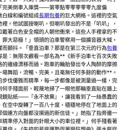
「完美倒車入庫獎——第零點零零零零零九度偏
數白線和編號組成
長期包養
的巨大網格。這裡的空氣
池裡。他試圖按喇叭，但喇叭發出的不是「叭叭」，
和戴著白色安全帽的人朝他衝來。這些人手裡拿的不
！罪大惡極！」領頭的泊車警察用一個擴音器大喊，
懼而顫抖。「垂直泊車？那是在第三次元的行為
包養
是：無限次觀看一部名為**《新手泊車七百次失敗
格的邊緣漂移而過。跑車的輪胎發出令人陶醉的摩擦
場舞蹈，流暢、完美，且毫無任何多餘的動作**。
的步伐優雅而精準，每一步都像是被測量過一樣，完
到何手殘面前，輕蔑地掃了一眼他那輛垂直貼在牆上
視鏡貼紙——『永不放棄』，讓我看到了一絲愚蠢的
，在空中旋轉了一百八十度，穩穩地停在了地面上的
那個連方向盤都沒摸過的新信徒。」她指了指旁邊一
車精準停入對面的針眼大小的車位裡。」何手殘看著
百萬倍。《失控的星座運勢與單戀狂想曲》張水瓶從