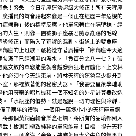
緊急！緊急！今日星座運勢超級大修正！所有天秤座
」廣播員的聲音聽起來像是一個正在經歷中年危機的
力症候群」後的標準反應。他單戀著住在隔壁棟、經
瓶的人生，則像一團被獅子座暴君隨意亂踢的毛線
超級修正」而陷入了荒謬的混亂。街道上的雙魚座
摩羯座的上班族，嚴格遵守著廣播中「摩羯座今天適
裡裝滿了已經潮濕的淚水。「負百分之八十七？」張
無處安放的單戀能量就會越發瘋狂地實體化。上次林
。他必須在今天結束前，將林天秤的運勢至少提升到
下室，那裡放著他的秘密武器。「我需要星象學輔助
是他用廢棄的唱片機和一個不知名的外星計算器改造
波。「水瓶座的優勢，就是超脫一切的理性與冷靜…
備了兩年的禮物：一個用一萬塊小小的天秤座黃銅
，將那個黃銅齒輪音樂盒砸爛，將所有的齒輪都倒入
超載！檢測到極致純粹的單戀能量！目標：提升天秤
瞬間，一輛塗滿了金色、裝飾著巨大公牛角的悍馬車