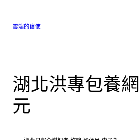
跳
至
主
雲端的信使
要
內
容
湖北洪專包養網
元