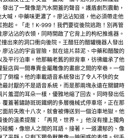
，發出了一聲像是汽水開蓋的聲音。護盾劇烈震動，
地大喊，中藥味更濃了。廖沾沾知道，他必須帶走他
抱起。「走！K-999！我們要從後院逃跑！別再管
住廖沾沾的衣領，同時開啟了它背上的枸杞推進器。
從撞出來的洞口衝向後院。王醋狂的醋罐機器人發出
。廖沾沾的宇宙冒險，就在這片蒜泥、中藥和醋酸的
以及平行泊車。他那輛老舊的掀背車，彷彿繼承了他
理髮店與一間專賣金屬雕像的畫廊之間的窄巷。一個
打了倒檔。他的車載語音系統發出了令人不快的女
他最討厭的不是語音系統，而是那兩塊永遠在關鍵時
兩片羞澀的耳朵一樣，優雅地縮了回去。同時發出低
、覆蓋著鏽跡斑斑鐵網的多層機械式停車塔，正在那
它面前失敗十八次，就會被傳送到一個泊車地獄。他
最後的溫柔提醒：「再見，世界。」他沒有撞上獨角
的碰觸，像戀人之間的耳語。接著，一道濃郁的、像
復了平靜，只剩下獨角獸雕像一臉困惑的表情。何手