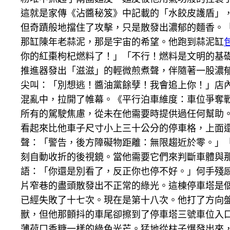
這就是家傳《沾醬秘笈》中記載的「水餃皮護盾」
但奇蹟般地擋住了攻擊，只是散發出濃郁的麵香。「
那缸陳年老蒜泥，那是宇宙的希望。他跑到蒜泥缸
你的紅棗枸杞燃料了！」「不行！燃料是文明的基
推進器發出「滋滋」的輕微煎煮聲，伴隨著一股濃郁
尖叫：「別想逃！醬油黨餘孽！我會追上你！」店
混亂中，拉開了帷幕。《平行泊車維度：車位爭奪
所有的駕駛焦慮，從未在他需要時提供過任何幫助
看起來比他車子尺寸小上三十公分的停車格，上面
聲：「警告，後方障礙物距離：無限趨近於零。」
刻自動收折的後視鏡。當他需要它們來判斷車體與
語：「你還是別看了，反正你也停不好。」何手殘
片窄巷的盡頭散發出不正常的綠光。這棟停車塔是
已經失敗了十七次。現在是第十八次。他打了方向
獸，但他那顫抖的車尾卻擦到了停車塔三號車位入
薄荷口香糖一樣的綠色光芒。猛地從柱子爆發出來