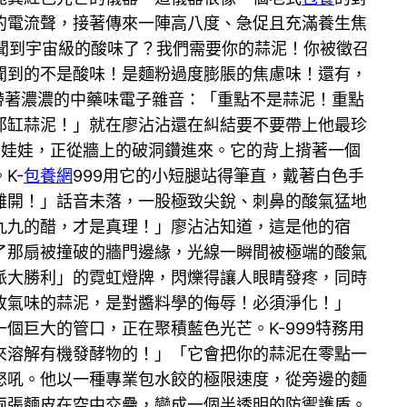
的電流聲，接著傳來一陣高八度、急促且充滿養生焦
聞到宇宙級的酸味了？我們需要你的蒜泥！你被徵召
聞到的不是酸味！是麵粉過度膨脹的焦慮味！還有，
帶著濃濃的中藥味電子雜音：「重點不是蒜泥！重點
你那缸蒜泥！」就在廖沾沾還在糾結要不要帶上他最珍
吉娃娃，正從牆上的破洞鑽進來。它的背上揹著一個
K-
包養網
999用它的小短腿站得筆直，戴著白色手
離開！」話音未落，一股極致尖銳、刺鼻的酸氣猛地
九九的醋，才是真理！」廖沾沾知道，這是他的宿
了那扇被撞破的牆門邊緣，光線一瞬間被極端的酸氣
派大勝利」的霓虹燈牌，閃爍得讓人眼睛發疼，同時
敗氣味的蒜泥，是對醬料學的侮辱！必須淨化！」
巨大的管口，正在聚積藍色光芒。K-999特務用
來溶解有機發酵物的！」「它會把你的蒜泥在零點一
怒吼。他以一種專業包水餃的極限速度，從旁邊的麵
兩張麵皮在空中交疊，變成一個半透明的防禦護盾。