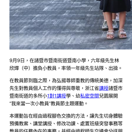
9月9日，在諸暨市暨南街道暨南小學，六年級先生林
欣燁（中）擔負小教員，率領一年級先生站隊、出操。
在教員節到臨之際，為弘揚尊師重教的傳統美德，加深
先生對教員個人工作的懂得與尊敬，浙江省
講授
諸暨市
暨南街道的多所小
1對1講授
學、幼
私密空間
兒園展開
“我來當一次小教員”教員節主題運動。
本運動旨在經由過程腳色交換的方法，讓先生切身體驗
預備教案、講堂講授、修改功課、處置班級突發事務等
教員的任務內在的事務，并經由過程師生交通會分送朋