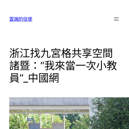
跳
至
雲端的信使
主
要
內
容
浙江找九宮格共享空間
諸暨：“我來當一次小教
員”_中國網