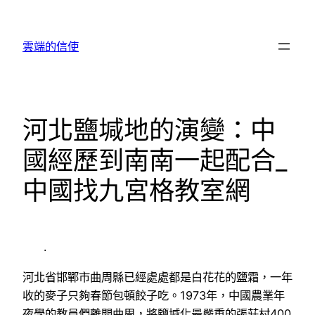
跳
至
雲端的信使
主
要
內
容
河北鹽堿地的演變：中
國經歷到南南一起配合_
中國找九宮格教室網
.
河北省邯鄲市曲周縣已經處處都是白花花的鹽霜，一年
收的麥子只夠春節包頓餃子吃。1973年，中國農業年
夜學的教員們離開曲周，將鹽堿化最嚴重的張莊村400