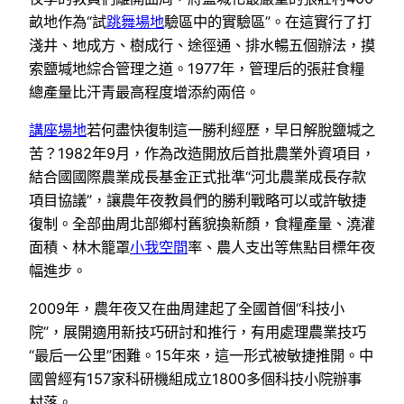
畝地作為“試
跳舞場地
驗區中的實驗區”。在這實行了打
淺井、地成方、樹成行、途徑通、排水暢五個辦法，摸
索鹽堿地綜合管理之道。1977年，管理后的張莊食糧
總產量比汗青最高程度增添約兩倍。
講座場地
若何盡快復制這一勝利經歷，早日解脫鹽堿之
苦？1982年9月，作為改造開放后首批農業外資項目，
結合國國際農業成長基金正式批準“河北農業成長存款
項目協議”，讓農年夜教員們的勝利戰略可以或許敏捷
復制。全部曲周北部鄉村舊貌換新顏，食糧產量、澆灌
面積、林木籠罩
小我空間
率、農人支出等焦點目標年夜
幅進步。
2009年，農年夜又在曲周建起了全國首個“科技小
院”，展開適用新技巧研討和推行，有用處理農業技巧
“最后一公里”困難。15年來，這一形式被敏捷推開。中
國曾經有157家科研機組成立1800多個科技小院辦事
村落。