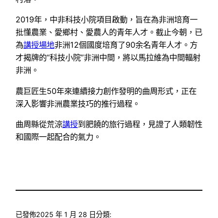
2019年，中非科技小院項目啟動，旨在為非洲培育一
批懂農業、愛鄉村、愛農人的青年人才。截止今朝，已
為
講授場地
非洲12個國度培育了90余名青年人才。方
才揭牌的“科技小院”非洲中間，將以馬拉維為中間輻射
非洲。
農巨匠生50年來連續接力創作發明的曲周形式，正在
深入影響非洲農業技巧的推行過程。
曲周縣從荒涼
講授
到肥饒的旅行過程，見證了人類韌性
和國際一起配合的氣力。
已發佈
2025 年 1 月 28 日
分類: