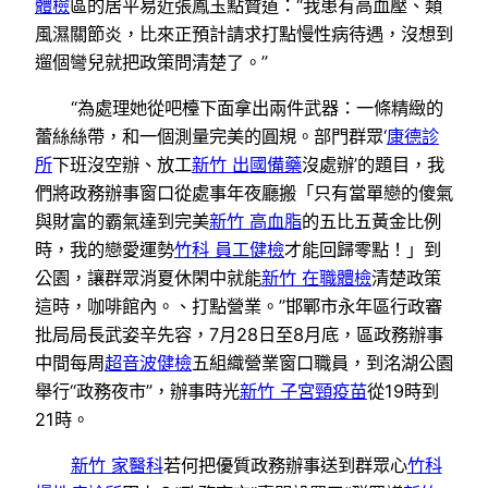
體檢
區的居平易近張鳳玉點贊道：“我患有高血壓、類
風濕關節炎，比來正預計請求打點慢性病待遇，沒想到
遛個彎兒就把政策問清楚了。”
“為處理她從吧檯下面拿出兩件武器：一條精緻的
蕾絲絲帶，和一個測量完美的圓規。部門群眾‘
康德診
所
下班沒空辦、放工
新竹 出國備藥
沒處辦’的題目，我
們將政務辦事窗口從處事年夜廳搬「只有當單戀的傻氣
與財富的霸氣達到完美
新竹 高血脂
的五比五黃金比例
時，我的戀愛運勢
竹科 員工健檢
才能回歸零點！」到
公園，讓群眾消夏休閑中就能
新竹 在職體檢
清楚政策
這時，咖啡館內。、打點營業。”邯鄲市永年區行政審
批局局長武姿辛先容，7月28日至8月底，區政務辦事
中間每周
超音波健檢
五組織營業窗口職員，到洺湖公園
舉行“政務夜市”，辦事時光
新竹 子宮頸疫苗
從19時到
21時。
新竹 家醫科
若何把優質政務辦事送到群眾心
竹科