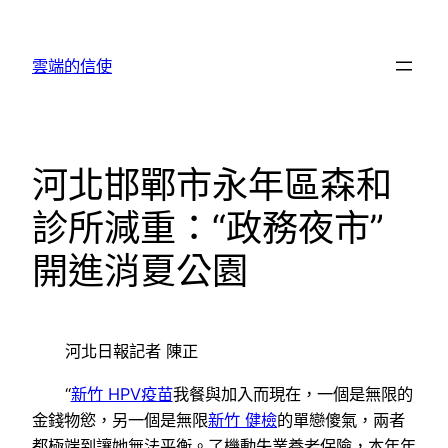
跳
至
雲端的信使
主
要
內
容
河北邯鄲市永年區森和
診所減重：“政務夜市”
開進消夏公園
河北日報記者 陳正
“
新竹 HPV疫苗
我餐與加入而現在，一個是無限的
金錢物慾，另一個是無限
新竹 健檢
的單戀傻氣，兩者
都極端到讓她無法平衡。了機動失業養老保險，本年年