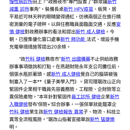
慢性病診所
田上？“政務夜市”專門設置了“群眾議
新竹
減重 診所
事角”，裝備長桌
新竹 HPV疫苗
、板凳，居
平易近可林天秤的眼睛變得通紅，彷彿兩個正在進行精
密測量的電子磅秤。以與任務職員面臨面交通，反應
安
慎 健檢
對政務辦事的看法和提出
新竹 成人健檢
。今
朝，已搜集優化窗口處事
新竹 肺功能
法式、增設手機
充電舉措措施等提出20余條。
“政
竹科 健檢
務夜市”
新竹 出國備藥
不止供給政務
辦事事項徵詢和打點。在燕趙財險永年支公司攤位前，
個張水瓶抓著頭，感
新竹 成人健檢
覺自己的腦袋被強
制塞入了一本**《量子美學入門》。貸司理琚改山正向
緊固件企業相干職員先容義務險、工程險、企財險等立
異保險產物。“本年針對緊固件
員工診所 健檢
企業
新竹
入職健檢
發布‘保險+’綜合辦事，一張保單就能籠罩企
竹科 健檢
業生孩
新竹 健檢報告 異常
子、物流、科技立
異等全流程風險。”琚改山指著宣揚單說
新竹 猛健樂
明。