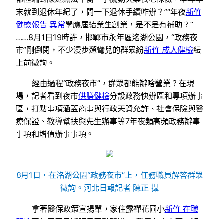
末就到退休年紀了，問一下退休手續咋辦？”“年夜
新竹
健檢報告 異常
學應屆結業生創業，是不是有補助？”
……8月1日19時許，邯鄲市永年區洺湖公園，“政務夜
市”剛倒閉，不少漫步遛彎兒的群眾紛
新竹 成人健檢
紜
上前徵詢。
經由過程“政務夜市”，群眾都能辦啥營業？在現
場，記者看到夜市
供膳健檢
分設政務快辦區和專項辦事
區，打點事項涵蓋商事與行政天資允許、社會保險與醫
療保證、教導幫扶與先生辦事等7年夜類高頻政務辦事
事項和增值辦事事項。
8月1日，在洺湖公園“政務夜市”上，任務職員解答群眾
徵詢。河北日報記者 陳正 攝
拿著醫保政策宣揚單，家住露禪花圃小
新竹 在職