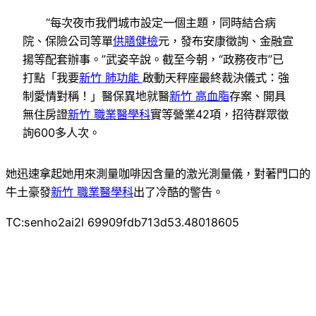
“每次夜市我們城市設定一個主題，同時結合病
院、保險公司等單
供膳健檢
元，發布安康徵詢、金融宣
揚等配套辦事。”武姿辛說。截至今朝，“政務夜市”已
打點「我要
新竹 肺功能
啟動天秤座最終裁決儀式：強
制愛情對稱！」醫保異地就醫
新竹 高血脂
存案、開具
無住房證
新竹 職業醫學科
實等營業42項，招待群眾徵
詢600多人次。
她迅速拿起她用來測量咖啡因含量的激光測量儀，對著門口的
牛土豪發
新竹 職業醫學科
出了冷酷的警告。
TC:senho2ai2l 69909fdb713d53.48018605