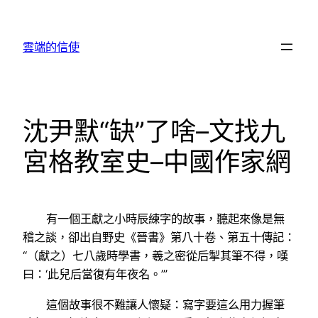
跳
至
雲端的信使
主
要
內
容
沈尹默“缺”了啥–文找九
宮格教室史–中國作家網
有一個王獻之小時辰練字的故事，聽起來像是無
稽之談，卻出自野史《晉書》第八十卷、第五十傳記：
“（獻之）七八歲時學書，羲之密從后掣其筆不得，嘆
曰：‘此兒后當復有年夜名。’”
這個故事很不難讓人懷疑：寫字要這么用力握筆