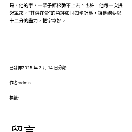
是，他的字，一輩子都松弛不上去。也許，他每一次提
起筆來，“其俗在骨”的惡評如同如坐針氈，讓他總要以
十二分的盡力，把字寫好。
已發佈
2025 年 3 月 14 日
分類:
作者:
admin
標籤:
留言