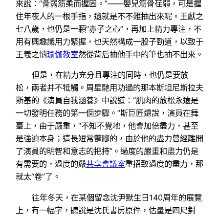
來說：“骨弱筋柔而握固。”——嬰兒筋骨荏弱，可是握
住年夜人的一根手指，還就是不不難抽出來呢。王獻之
七八歲，也仍是一顆“赤子之心”，再加上精力專注，不
用有興趣識用力緊握，也天然構成一股子勁道，以致于
王羲之悄
瑜伽教室
然從背后抽他手中的筆也抽不出來。
但是，在精力充分且專注的同時，也仍是要放
松，兩者并不牴觸。周星馳用功過的那本斯坦尼斯拉夫
斯基的《演員自我涵養》中說道：“肌肉的放松永遠是
一切發明任務的第一個步驟。”斯巨匠還說，演員在舞
臺上，由于嚴重，“不知不覺地，他會加倍盡力，甚至
是強迫本身；這長短常蹩腳的，由於他的盡力曾經離開
了演員的明智和意志的把持”。過度的嚴重和盡力仍是
有需要的，過度的嚴
共享會議室
重招致過度的盡力，那
就太“卷”了。
往年冬天，在某個留念沈尹默生日140周年的展覽
上，有一幅字，聽說是沈氏書房原件，估量是四尺對