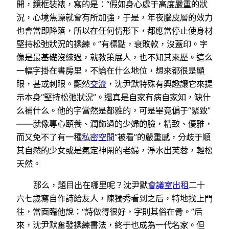
開，鏡框裝裱，寫的是：“假如身心處于高度嚴重的狀
況，心境焦躁就會有所加強，于是，年夜腦皮層的效力
也會當即降落，所以在任何情形下，都應當停止使身材
堅持松弛狀況的操練。”有標點，衰敗款，沒蓋印。字
像是最基礎沒練過，就教策展人，也不知其來歷。這么
一幅字掛在書房里，不論在什么地位，想來都很是顯
眼，甚或刺眼。顯然
交流
，沈尹默特殊有興趣讓它來提
示本身“堅持松弛狀況”。還真是自家有病自家知，缺什
么補什么。他的字當然是都雅的，可是畢竟偏于“緊致”
——就像專心頤養、潤飾過的少婦的臉，精致、優雅，
而又免不了有一種
私密空間
“被看”的嚴重感，分歧于順
其自然的少女或是氣定神閑的老婦，淨水出芙蓉，輕松
天然。
那么，題目出在哪里呢？沈尹默
會議室出租
二十
六七歲寫自作詩給友人，陳獨秀看到之后，特地找上門
往，當面臨他說：“詩做得很好，字則其俗在骨。”后
來，沈尹默奮發操練書法，終于也成為一代名家。但