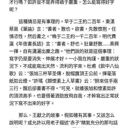
才行嗎？如許豈不是弄得過于嚴重，怎么能寫得好字
呢？
這種猜忌是有事理的。早于二王約二百年，東漢
蔡邕《筆論》言：“書者，散也。欲書，先散懷抱，任
情恣性，然后書之。”晚于二王約一千二百年，明代費
瀛《年夜書長語》言：“書者，舒也。肚量舒散……乘興
一揮，自有瀟灑出塵之趣。”他們說的就是這個事理：
寫字仍是要消失、伸展才好。一小我在拘謹、嚴重的狀
況下，不成能寫出天然、流利的字來。杜甫《飲中八仙
歌》云：“張旭三杯草圣傳，脫帽露頂王公前，揮毫落
紙如云煙。”許瑤《題懷素上人草書》云：“醉來信手兩
三行，醒后卻書書不得。”可見，就連張旭和懷素如許
的頂流高手，也要借著酒勁放飛自我，才幹寫出正常狀
況下寫不出來的好字。
那么，王獻之的故事，假如確有其事，又該怎么
說明呢？或允許以用老子描述“赤子”精氣充分的那句話