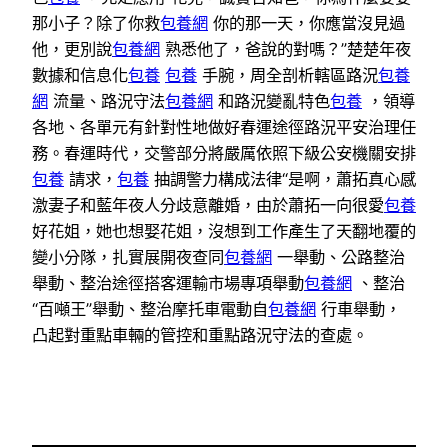
那小子？除了你救
包養網
你的那一天，你應當沒見過
他，更別說
包養網
熟悉他了，爸說的對嗎？”楚楚年夜
數據和信息化
包養
包養
手腕，周全剖析轄區路況
包養
網
流量、路況守法
包養網
和路況變亂特色
包養
，領導
各地、各單元有針對性地做好春運途徑路況平安治理任
務。春運時代，交警部分將嚴厲依照下級公安機關安排
包養
請求，
包養
抽調警力構成法律“是啊，蕭拓真心感
激妻子和藍年夜人分歧意離婚，由於蕭拓一向很愛
包養
好花姐，她也想娶花姐，沒想到工作產生了天翻地覆的
變小分隊，扎實展開夜查同
包養網
一舉動、公路整治
舉動、整治途徑搭客運輸市場專項舉動
包養網
、整治
“百噸王”舉動、整治摩托車電動自
包養網
行車舉動，
凸起對重點車輛的管控和重點路況守法的查處。