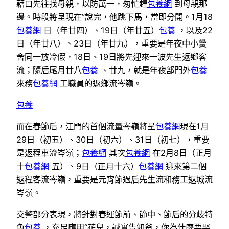
藉口先往找母親，以防萬一，匆忙趕
包養網
到母親那
邊。時段將呈現在”說完，他跳下馬，當即分開。1月18
包養網
日（年廿四）、19日（年廿五）
包養
，以及22
日（年廿八）、23日（年廿九），重要是年夜中小黌
舍同一放冷假，18日、19日將先迎來一波先生返鄉客
流；隨后尾月廿八
包養
、廿九，就是年夜部門外
包養
來務
包養網
工職員的返鄉流岑嶺。
包養
而在春節后，江門的首個流量岑嶺將呈
包養網
現在1月
29日（初五）、30日（初六）、31日（初七），重要
是返程車流岑嶺；
包養網
其次
包養網
在2月8日（正月
十
包養網
五）、9日（正月十六）
包養網
迎來第二個
返程客流岑嶺，重要是元宵節過后先生流和務工返城流
岑嶺。
交警部分表現，將針對春運節前、節中、節后的分歧特
色
包養
，充足應用“花兒，誠實告知爸，你為什麼要娶