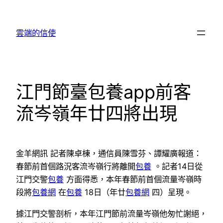
跳
至
雲端的信使
主
要
內
容
江門節臺包養app前客
流岑嶺年廿四將出現
金羊網訊 記者陳卓棟，通信員陳雪芬、譚耀廣報道：
春節前首個路況客流岑嶺行將離開
包養
。記者14日從
江門交警
包養
方面得悉，本年春節前首個流量岑嶺時
段將
包養網
在
包養
18日（年廿
包養網
四）呈現。
據江門交警剖析，本年江門節前流量岑嶺他匆忙謝絕，