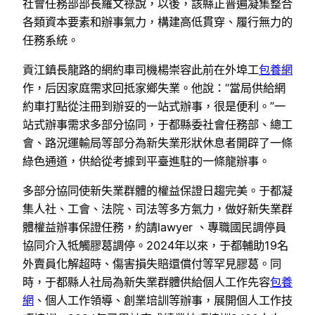
社會任務部部長羅文祿說，以後，該縣正普遍凝集整合
各類資本要素和辦事氣力，構建高低貫穿、履行無力的
任務系統。
貢江鎮長龍路的網約車司機楊崇容此前在外埠工
包養網
作，后因家庭需求回抵家鄉失業。他說：“當局供給網
約車打點從注冊到辦妥的一站式辦事，很是便利。”一
站式辦事需求多部分協同，于都縣委社會任務部、總工
會、路況運輸局等部分為新失業形狀休息者開辟了一條
綠色通道，供給從考據到平臺進駐的一條龍辦事。
多部分協同使新失業群體的權益保證日趨完美。于都凝
集人社、工會、法院、司法等多方氣力，做好新失業群
體權益辦事保證任務，約請lawyer 、專職國民調停員
協同介入牴觸膠葛調停。2024年以來，于都輔助19名
外賣員化解超時、傷害損失賠還償付等罕見膠葛。同
時，于都縣人社局為新失業群體供給個人工作先容
包養
網
、個人工作領導、創業培訓等辦事，展開個人工作技