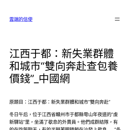
跳
至
雲端的信使
主
要
內
容
江西于都：新失業群體
和城市“雙向奔赴查包養
價錢”_中國網
原題目：江西于都：新失業群體和城市“雙向奔赴”
冬日午后，位于江西省贛州市于都縣雩山年夜道的“虔
新驛站”里，坐滿了歇息的外賣員。他們成群結隊，有
的在吃飯聊天，有的半瞇著眼睛躺在沙發上歇息……“冬