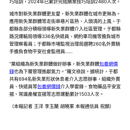
巧培訓，2024年已累計完成績業技巧培訓2480人次。
城市對新失業群體更友愛，新失業群體在城市更無為。
應用新失業群體等走街串巷片區熟、人頭清的上風，于
都縣各部分積極領導新失業群體介入社區管理。于都縣
路況運輸局領導336名快遞員、網約車司機等擔負城市
管理察看員；于都縣市場監視治理局選聘260名外賣騎
手擔負食物平安社會監視員……
“黨組織為新失業群體做好辦事，新失業群體
包養網價
錢
也為下層管理進獻氣力。”羅文祿說。據統計，于都
共有694名新失業形狀休息者介入志愿辦事，組織外賣
員、快遞員等
包養網價錢
介入學雷鋒、食物藥品平安宣
揚、常識產權宣揚等志愿運動累計1503人次。
（本報記者 王洋 李玉蘭 胡曉軍 本報通信員 祝願）