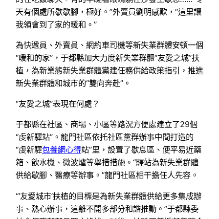
天有個處所歇歇腳，極好。”外賣員劉明感歎，“這里讓
我領會到了家的暖和。”
為快遞員、外賣員、網約車司機等新失業群體安頓一個
“暖和的家”，于都縣加大力度新失業群體“友愛之城”扶
植，為新業態新失業群體黨建任務供給政策指引，推進
新失業群體和城市的“雙向奔赴”。
“友愛之城”表現在何處？
于都縣在社區、商場、小區等路況方便處建立了29個
“虔新驛站”。龍門社區依托社區黨群辦事中間打造的
“虔新驛
包養網心得
站”里，設置了歇息區、便平易近藥
箱、飲水機、微波爐等舉措措施。“驛站為新失業群體
供給歇腳、醫療等辦事。”龍門社區相干擔任人先容。
“‘友愛城市’扶植的目標是為新失業群體供給更多集成辦
事、熱心辦事，這離不開多部分和諧推動。”于都縣委