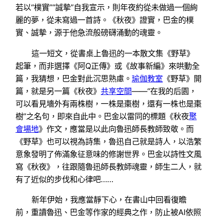
若以“樸實”“誠摯”自我宣示，則年夜約從未做過一個絢
麗的夢，從未寫過一首詩。《秋夜》證實，巴金的樸
實、誠摯，源于他急流般磅礴涌動的魂靈。
這一短文，從書桌上魯迅的一本散文集《野草》
起筆，而非選擇《阿Q正傳》或《故事新編》來哄動全
篇，我猜想，巴金對此沉思熟慮。
瑜伽教室
《野草》開
篇，就是另一篇《秋夜》
共享空間
——“在我的后園，
可以看見墻外有兩株樹，一株是棗樹，還有一株也是棗
樹”之名句，即來自此中。巴金以雷同的標題《秋夜
聚
會場地
》作文，應當是以此向魯迅師長教師致敬。而
《野草》也可以視為詩集，魯迅自己就是詩人，以浩繁
意象發明了佈滿象征意味的修謝世界。巴金以詩性文風
寫《秋夜》，往跟隨魯迅師長教師魂靈，師生二人，就
有了近似的步伐和心律吧……
新年伊始，我應當靜下心，在書山中回看復瞻
前，重讀魯迅、巴金等作家的經典之作，防止被AI依照