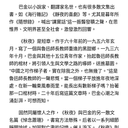
巴金以小說家、翻譯家名世，也有很多散文集出
書，如《海行雜記》《靜夜的喜劇》等。尤其是暮年所
作《隨想錄》，喊出“講實話”這一振聾發聵之聲，在思
惟界、文明界甚至全社會，激發激烈回響。
《秋夜》是短章，作于六十年前的一九五六年玄
月，寫了一個與魯迅師長教師重逢的黑甜鄉。一九三六
年十月，巴金與其他十五位青年作家，抬起魯迅師長教
師的棺材，將引領人生與文學之路的導師，送進墓園。
“中國之可作梯子者，實在除我之外，也無幾了。”這是
魯迅師長教師的一聲悲慨。當一個梯子平放進年夜地深
處，在新一輪東風春雨里，能長出有數新梯子嗎？抬著
那一口棺材時，二十年后寫這篇文章時，巴金心潮之洶
涌彭湃，可想而知。
固然同屬懷人之作，《秋夜》與巴金的另一散文
名篇《悼念蕭珊》，書寫方法懸殊。后者以一系列細節
睜開論述，加固對亡妻的記憶，催人淚下。《秋夜》則