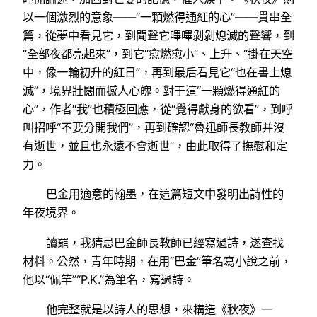
以一個激烈的意象——“一顆燃得通紅的心”——貫串全
篇，從夢中看見它，到聞聲它嗶嗶剝剝熄滅的聲響，到
“全部夜都亮起來”，到它“愈燃愈小”、上升、“掛在天空
中，像一輪初升的紅日”，再到最后看見它“也在書上熄
滅”，境界壯闊而撼人心魄。對于這“一顆燃得通紅的
心”，作者“我”也積極回應，從“覺得獻身的欲看”，到呼
叫招呼“不要分開我們”，再到確認“魯迅師長教師并沒
有逝世，並且也永遠不會逝世”，由此取得了撫慰和定
力。
巴金用適意的翰墨，在這篇短文中發明出詩性的
年夜境界。
讀罷，我猜忌巴金師長教師已經寫過詩，遂查找
材料。公然，青年時期，在用“巴金”筆名寫小說之前，
他以“佩竿”“P.K.”為筆名，寫過詩。
他完整就是以詩人的思想，來構造《秋夜》一