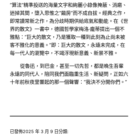
“算法”精準投送的海量文字和絢麗小錄像掩蔽、消磨、
迷掉其間，墮入思惟之“繭房”而不成自拔。經典之作，
即常讀常新之作，為分歧時期供給底氣和動能。在《世
界的散文》一書中，德國哲學家梅洛·龐蒂提出一個不
雅點：“巨大的散文，乃是獲取一種到此刻為止尚未被
客不雅化的意義。”即：巨大的散文，永遠未完成，在
每一代人的瀏覽中，不竭浮現新意義、新景不雅。
從魯迅，到巴金，甚至一切先哲，都是晚生吾輩
永遠的同代人，陪同我們面臨重生活、新疑問，正如六
十年前秋夜里響起的那一個聲響：“我決不分開你們。”
已發佈
2025 年 3 月 9 日
分類: