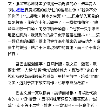
文，濃墨重彩地刻畫了懷揣一顆熄滅的心、送年青人
“到
小樹屋
寬廣光亮的處所往”的魯迅抽像。“我決不分
開你們！”“忘卻我，管本身生涯。”……巴金夢入耳見的
魯迅聲響，我在六十年后聞聲了，一樣動情動容。“他
深深地吸一口煙，向空中噴著煙霧。”“他拿一只手漸漸
地壓在胸前，我感到他的身子似乎輕輕在顫抖。”……這
一類逼真的細節，顯出巴金作為小說家的白描功力，讓
夢中的魯迅，貼合于汗青現場中的魯迅，而不至于虛妄
掉真。
當巴金回溯舊事、直陳肺腑，散文這一體裁，就
顯出“第一人稱”雙數“我”的論述魅力，且取得了來自小
說和詩歌這兩種體裁的滋養，堅持開放性，培養“混血”
之美，這對于當下散文寫作，也帶來無益啟發。
巴金文風一貫以樸實、誠摯而著稱，博得數代讀
者的心。但“樸實”，盡不料味著詞語的粗陋寡淡；“誠
摯”，盡不等于展排、堆砌、一覽無余。一個寫作者，