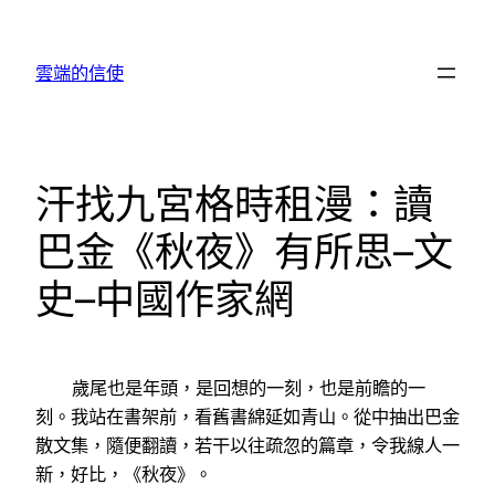
跳
至
雲端的信使
主
要
內
容
汗找九宮格時租漫：讀
巴金《秋夜》有所思–文
史–中國作家網
歲尾也是年頭，是回想的一刻，也是前瞻的一
刻。我站在書架前，看舊書綿延如青山。從中抽出巴金
散文集，隨便翻讀，若干以往疏忽的篇章，令我線人一
新，好比，《秋夜》。