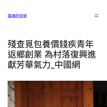
跳
至
雲端的信使
主
要
內
容
殘查覓包養價錢疾青年
返鄉創業 為村落復興進
獻芳華氣力_中國網