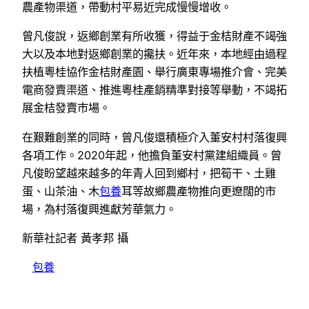
農產物渠道，帶動村平易近完成慢慢增收。
曾凡俊說，返鄉創業有所收獲，得益于金桔財產不竭強
大以及本地對返鄉創業的攙扶。近年來，本地經由過程
扶植粵桂協作金桔財產園、舉行廣東專場推介會、完美
電商發賣渠道、推進粵桂產銷精準對接等舉動，不竭拓
展金桔發賣市場。
在艱難創業的同時，曾凡俊還積極介入董安村村落復興
各項工作。2020年起，他擔負董安村黨建組織員。曾
凡俊盼望越來越多的年青人回到鄉村，把筍干、土雞
蛋、山茶油、木
包養
耳等故鄉農產物推向更遼闊的市
場，為村落復興進獻芳華氣力。
新華社記者 黃孝邦 攝
包養