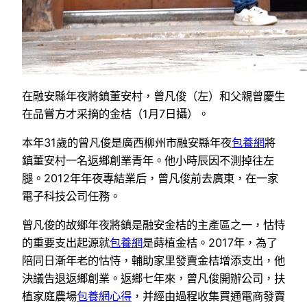
在融安縣年夜將鎮董安村，曾凡俊（左）和父親曾慶生
在品嘗方才采摘的金桔（1月7日攝）。
本年31歲的曾凡俊是廣西柳州市融安縣年夜
包養網
將
鎮董安村一名返鄉創業青年。他小時辰因不測掉往左
腿。2012年年夜專結業后，曾凡俊前去廣東，在一家
電子科技公司任務。
曾凡俊的故鄉年夜將鎮是融安金桔的主產區之一，怙恃
的重要支出起源就
包養網
是蒔植金桔。2017年，為了
陪同日漸年老的怙恃，輔助家里發賣金桔增添支出，他
決議告退返鄉創業。返鄉七年來，曾凡俊開辦公司，扶
植家庭農場
包養網心得
，并經由過程收集買通電商發賣