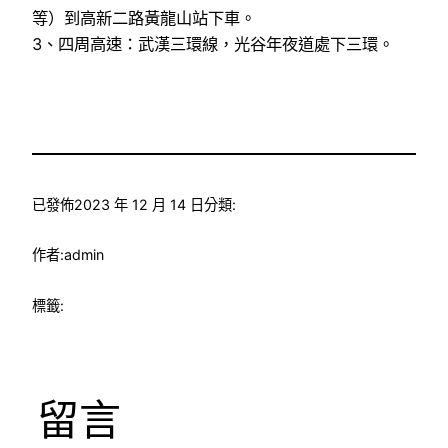
等）到高新二路黃龍山站下車。
3、四周高速：武漢三環線，光谷年夜道處下三環。
已發佈
2023 年 12 月 14 日
分類:
作者:
admin
標籤:
留言