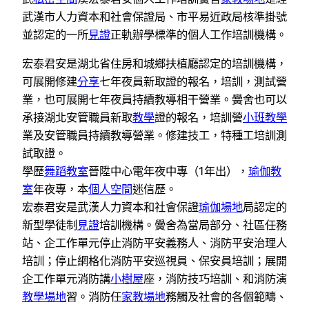
武漢市人力資本和社會保證局、市平易近政局核準掛號
並認定的一所
見證
正軌辦學標準的個人工作培訓機構。
宏泰君安是湖北省住房和城鄉扶植廳認定的培訓機構，
可展開修建
分享
七年夜員新取證的報名，培訓，測試營
業，也可展開七年夜員持續教導相干營業。黌舍也可以
承接湖北安管職員新取
教學
證的報名，培訓營
小班教學
業及安管職員持續教導營業。修建技工，特種工培訓測
試取證。
學歷
舞蹈教室
晉陞中心電年夜中專（1年出），
瑜伽教
室
年夜專，本
個人空間
迷信歷。
宏泰君安是武漢人力資本和社會保證
瑜伽場地
局認定的
新型學徒制
見證
培訓機構。黌舍為當局部分、社區任務
站、企工作單元停止消防平安義務人、消防平安治理人
培訓；停止網格化消防平安巡視員、保安員培訓；展開
企工作單元消防講
小樹屋
座，消防技巧培訓、和消防演
教學場地
習。消防任
家教場地
務觸及社會的各個範疇、