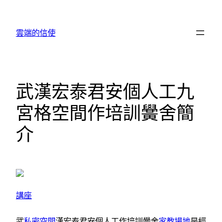
跳
至
雲端的信使
主
要
內
容
武漢宏泰君安個人工九
宮格空間作培訓黌舍簡
介
講座
武
私密空間
漢宏泰君安個人工作培訓黌舍
家教場地
是經