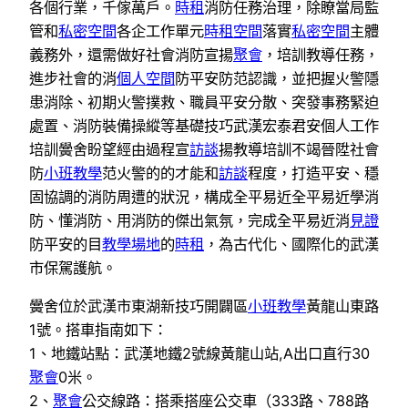
各個行業，千傢萬戶。
時租
消防任務治理，除瞭當局監
管和
私密空間
各企工作單元
時租空間
落實
私密空間
主體
義務外，還需做好社會消防宣揚
聚會
，培訓教導任務，
進步社會的消
個人空間
防平安防范認識，並把握火警隱
患消除、初期火警撲救、職員平安分散、突發事務緊迫
處置、消防裝備操縱等基礎技巧武漢宏泰君安個人工作
培訓黌舍盼望經由過程宣
訪談
揚教導培訓不竭晉陞社會
防
小班教學
范火警的的才能和
訪談
程度，打造平安、穩
固協調的消防周遭的狀況，構成全平易近全平易近學消
防、懂消防、用消防的傑出氣氛，完成全平易近消
見證
防平安的目
教學場地
的
時租
，為古代化、國際化的武漢
市保駕護航。
黌舍位於武漢市東湖新技巧開闢區
小班教學
黃龍山東路
1號。搭車指南如下：
1、地鐵站點：武漢地鐵2號線黃龍山站,A出口直行30
聚會
0米。
2、
聚會
公交線路：搭乘搭座公交車（333路、788路