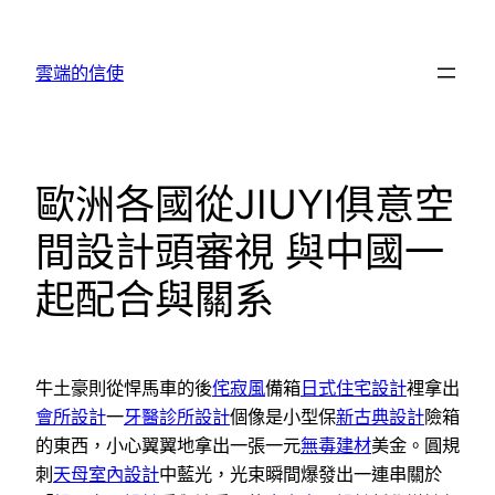
跳
至
雲端的信使
主
要
內
容
歐洲各國從JIUYI俱意空
間設計頭審視 與中國一
起配合與關系
牛土豪則從悍馬車的後
侘寂風
備箱
日式住宅設計
裡拿出
會所設計
一
牙醫診所設計
個像是小型保
新古典設計
險箱
的東西，小心翼翼地拿出一張一元
無毒建材
美金。圓規
刺
天母室內設計
中藍光，光束瞬間爆發出一連串關於