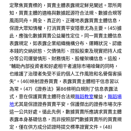
定聚焦買賣標的，買賣主體表露規定鮮見闡述。眾所周
知，買賣主體的適格與數據起源符合法規、數據合規等
風雨同舟。周全、真正的、正確地表露買賣主體信息，
保證大眾知情權，打消買賣平安隱患尤為主要。(45)據
此，應強化數據買賣公益屬性定位，同一買賣主體信息
表露規定，如表露企業組織機構分布、運轉狀況、認繳
本錢的交納狀態、欠債情形、控股股東及現實把持人成
分等公司運營情形、財務情形、股權架構信息。這般，
“輔助內部投資者和好處相干者濾除市場噪聲的同時，
也維護了治理者免受不妥的個人工作風險和名譽傷害損
失”。(46)映射證券買賣，表露買賣主體相干信息習以
為常。(47)《證券法》第86條明白規則了信息表露法
式，意在保護買賣主體符合法規
舞蹈教室
權益，
舞蹈場
地
尤其是保證證券買賣平安，保護傑出的證券市場次序
這一公共好處。循此先例，數據買賣所應請求買賣主體
表露本身基礎信息，而非按照部門數據買賣所的買賣規
定，僅在供方成分認證時提交標準證實文件。(48)