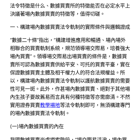
法令特徵是什么、數據買賣所的特徵能否在必定水平上
決議著場內數據買賣的特徵等，值得切磋。
一、構建場內數據買賣法令軌制的實際條件與邏輯證成
“數據二十條”指出，“構建增進應用和暢通、場內場外
相聯合的買賣軌制系統，規范領導場交際易，培養強大
場內買賣”。領導場交際易出場買賣的條件是，數據買
賣所可認為數據買賣供給平安、可托的買賣平臺，實在
保證數據買賣主體及相干權力人的符合法規權益。所
以，構建場內數據買賣法令軌制以護航數據買賣的需要
性可見一斑。此外，作甚場內數據買賣、絕對于其他場
內生孩子要故舊易而言具有何種特徵等亦需廓清。不然
實用證券買賣
教學場地
等法令軌制即可，無須構建專門
的場內數據買賣法令軌制。
(一)場內數據買賣的內在
我國數據買賣尚處摸索階段，“場交際易活潑，場內買