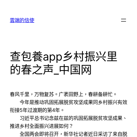
跳
至
雲端的信使
主
要
內
容
查包養app乡村振兴里
的春之声_中国网
春风千里，万物复苏。广袤田野上，春耕备耕忙。
今年是推动巩固拓展脱贫攻坚成果同乡村振兴有效
衔接5年过渡期的第4年。
习近平总书记念兹在兹的巩固拓展脱贫攻坚成果、
推进乡村全面振兴进展如何？
全国两会即将召开，新华社记者近日采访了来自脱