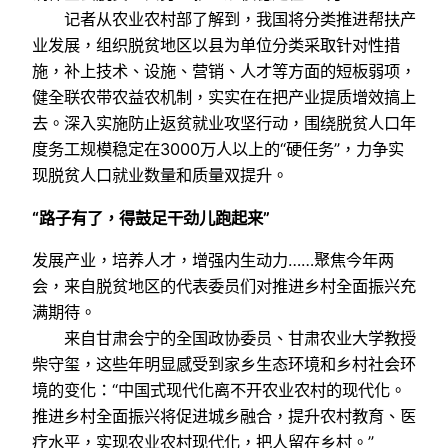
记者从农业农村部了解到，我国将分类推进帮扶产
业发展，组织脱贫地区以县为单位分类采取针对性措
施，补上技术、设施、营销、人才等方面的短板弱项，
健全联农带农益农机制，实实在在把产业提质增效搞上
去。深入实施防止返贫就业攻坚行动，围绕脱贫人口年
度务工规模稳定在3000万人以上的“硬任务”，力争实
现脱贫人口就业数量和质量双提升。
“路子有了，得鼓足干劲儿跑起来”
发展产业，培养人才，增强内生动力……聚焦今年两
会，来自脱贫地区的代表委员们对推进乡村全面振兴充
满期待。
来自甘肃会宁的全国政协委员、甘肃农业大学教授
柴守玺，这些年明显感受到家乡生态环境和乡村社会环
境的变化：“中国式现代化离不开农业农村的现代化。
推进乡村全面振兴将促进城乡融合，提升农村教育、医
疗水平，实现农业农村现代化，把人留在乡村。”