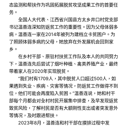
态监测和帮扶作为巩固拓展脱贫攻坚成果工作的首要任
务。
全国人大代表、江西省兴国县方太乡井口村党支部
书记温善连深知防返贫工作的重要性。因为父母体弱多
病，温善连一家在2014年被列为建档立卡贫困户。为
了照顾体弱多病的父母，她放弃在外发展机会回到家
乡。
在乡村干部、原驻村扶贫工作队及本人的共同努力
下，温善连先后尝试了烟叶种植、禽类养殖产业，最终
带着家人在2020年实现脱贫。
“我们村有1709人，其中脱贫人口超过500人，如
果遇到失业、疾病、灾害等情况，防返贫工作做得不到
位，他们可能会再度陷入贫困。”温善连说，她和村干
部每个月都会对全村村民开展集中排查，及早发现返贫
致贫风险，了解村民是否有大额刚性支出或者突发意外
等情况，及时跟进帮扶。
2023年8月，温善连和村干部在摸排过程中发