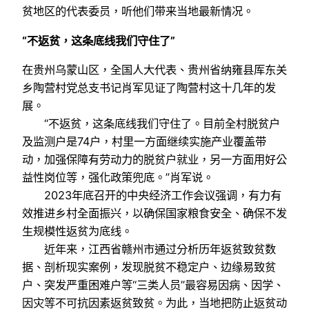
贫地区的代表委员，听他们带来当地最新情况。
“不返贫，这条底线我们守住了”
在贵州乌蒙山区，全国人大代表、贵州省纳雍县厍东关
乡陶营村党总支书记肖军见证了陶营村这十几年的发
展。
“不返贫，这条底线我们守住了。目前全村脱贫户
及监测户是74户，村里一方面继续实施产业覆盖带
动，加强保障有劳动力的脱贫户就业，另一方面用好公
益性岗位等，强化政策兜底。”肖军说。
2023年底召开的中央经济工作会议强调，有力有
效推进乡村全面振兴，以确保国家粮食安全、确保不发
生规模性返贫为底线。
近年来，江西省赣州市通过分析历年返贫致贫数
据、剖析现实案例，发现脱贫不稳定户、边缘易致贫
户、突发严重困难户等“三类人员”最容易因病、因学、
因灾等不可抗因素返贫致贫。为此，当地把防止返贫动