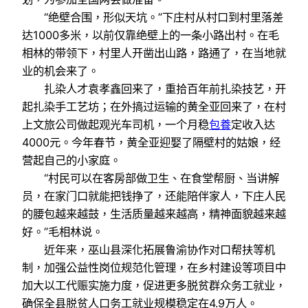
“绝壁合围，形似天坑。”下庄村从村口到村里落差
达1000多米，以前仅靠绝壁上的一条小路出村。在毛
相林的带领下，村里人开凿出山路，路通了，在当地就
业的机会来了。
扎染人才袁孝鑫回来了，重拾百年前扎染技艺，开
起扎染手工艺坊；在外搞过运输的黄全亚回来了，在村
上文旅公司做起观光车司机，一个月稳
包養
定收入达
4000元。今年春节，黄全亚迎娶了隔壁村的姑娘，经
营起自己的小家庭。
“村民可以在客房部做卫生、在食堂帮厨、当讲解
员，在家门口就能把钱挣了，还能陪伴家人，下庄人民
的腰包越来越鼓，生活质量越来越高，精神面貌越来越
好。”毛相林说。
近年来，巫山县深化拓展鲁渝协作对口帮扶等机
制，加强公益性岗位规范化管理，在乡村建设等项目中
加大以工代赈实施力度，促进更多脱贫群众务工就业，
确保全县脱贫人口务工就业规模稳定在4.9万人。