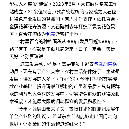
帮扶人才库”的建议。2023年6月，大石砬村专家工作
站成立，20余位来自京冀高校院所的专家成为大石砬
村特色产业发展的智囊团。有人才作支撑，依托百合、
金莲花等花卉资源，大石砬村去年打造了霓裳花谷景
区，百合花海成为
包養
游客打卡地。
“村里百合的种植面积从800亩发展到近1500亩。
路子有了，得鼓足干劲儿跑起来，日子一定会一天比一
天好。”孙喜玲说。
“过去发展动力不足，需要党员干部去
包養網價格
动员。现在有了产业支撑，农村生活条件好了，主动想
发展、谋发展的人多了。”肖军说，今年村里将夯实樱
桃产业基础，提升玛瑙红樱桃的产量和品质。只有把群
众的利益融入全村的发展中，切实增强群众的获得感和
幸福感，才能最大限度调动群众的发展积极性。
今年，张忠山带来了关于支持甘肃省临夏州发展牛
羊全产业链的建议：“希望东乡羊肉能够走出国门走向
世界，让乡亲们的生活越过越红火！”