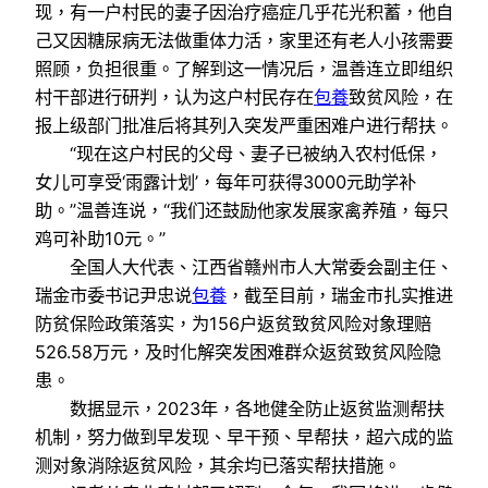
现，有一户村民的妻子因治疗癌症几乎花光积蓄，他自
己又因糖尿病无法做重体力活，家里还有老人小孩需要
照顾，负担很重。了解到这一情况后，温善连立即组织
村干部进行研判，认为这户村民存在
包養
致贫风险，在
报上级部门批准后将其列入突发严重困难户进行帮扶。
“现在这户村民的父母、妻子已被纳入农村低保，
女儿可享受‘雨露计划’，每年可获得3000元助学补
助。”温善连说，“我们还鼓励他家发展家禽养殖，每只
鸡可补助10元。”
全国人大代表、江西省赣州市人大常委会副主任、
瑞金市委书记尹忠说
包養
，截至目前，瑞金市扎实推进
防贫保险政策落实，为156户返贫致贫风险对象理赔
526.58万元，及时化解突发困难群众返贫致贫风险隐
患。
数据显示，2023年，各地健全防止返贫监测帮扶
机制，努力做到早发现、早干预、早帮扶，超六成的监
测对象消除返贫风险，其余均已落实帮扶措施。