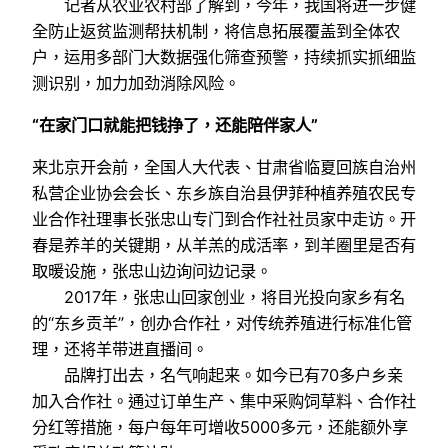
记者从农业农村部了解到，今年，我国将进一步健
全防止返贫监测帮扶机制，将信息拓展覆盖到全体农
户，运用多部门大数据强化筛查预警，持续抓实抓细监
测识别，加力加劲消除风险。
“在家门口就能把钱挣了，还能陪伴家人”
来北京开会前，全国人大代表、甘肃省临夏回族自治州
私营企业协会会长、东乡族自治县伊菲种植养殖农民专
业合作社理事长张忠山专门到合作社社员家中走访。开
春是养羊的关键期，从羊羔的成活率，到羊圈里是否有
取暖设施，张忠山边询问边记录。
2017年，张忠山回家创业，将目光投向家乡有名
的“东乡贡羊”，创办合作社，对传统养殖进行标准化管
理，还将羊带进直播间。
品牌打出去，名气响起来。如今已有70多户乡亲
加入合作社。通过订单生产、集中采购饲草料、合作社
分红等措施，每户每年可增收5000多元，还能额外享