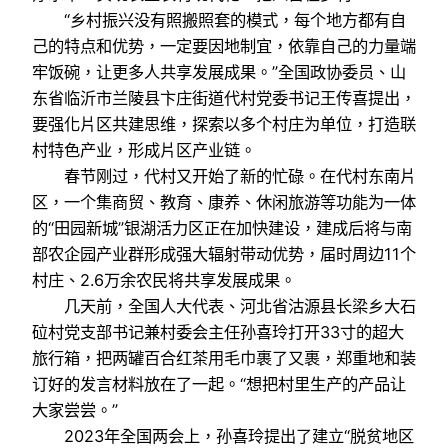
“乡村振兴没有照搬照套的模式，每个地方都有自
己的特点和优势，一定要因地制宜，依靠自己的力量端
牢饭碗，让更多人共享发展成果。”全国政协委员、山
东省临沂市兰陵县卞庄街道代村党委书记王传喜提出，
要强化片区共建思维，探索以多个村庄为单位，打造联
村特色产业，形成片区产业链。
春节刚过，代村又开始了新的忙碌。在代村东南片
区，一个集商贸、教育、康养、休闲旅游等功能为一体
的“田园新城”银湖活力区正在加快建设，建成后将与南
部农企园产业群形成强大辐射带动优势，届时周边11个
村庄、2.6万余农民将共享发展成果。
几天前，全国人大代表、河北省沽源县长梁乡大石
砬村党支部书记兼村委会主任孙喜玲打开33寸的超大
旅行箱，把两罐百合红茶用毛巾裹了又裹，郑重地和装
订好的发言材料放在了一起。“想把村里生产的产品让
大家尝尝。”
2023年全国两会上，孙喜玲提出了建立“脱贫地区