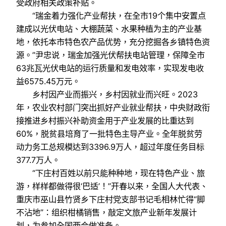
受政府相关政策补贴。
“瑞金着力强化产业帮扶，在全市19个集中安置点
建成以光伏电站、大棚蔬菜、水果种植为主的产业基
地，依托本市特色农产品优势，充分挖掘各乡镇特色资
源。”尹忠说，瑞金加强光伏帮扶电站管理，保障全市
63兆瓦光伏电站的运行质量和发电效率，实现发电收
益6575.45万元。
乡村因产业而振兴，乡村因就业而兴旺。2023
年，农业农村部门突出抓好产业就业帮扶，中央财政衔
接推进乡村振兴补助资金用于产业发展的比重达到
60%，脱贫县培育了一批特色主导产业。全年脱贫劳
动力务工总规模达到3396.9万人，超过年度任务目标
377.7万人。
“下庄村百姓以前只能种种地，现在特色产业、旅
游，样样都做得很‘巴适’！”开春以来，全国人大代表、
重庆市巫山县竹贤乡下庄村党支部书记毛相林忙得“脚
不沾地”：组织柑橘销售，敲定文旅产业新年发展计
划，为参加全国两会做准备。