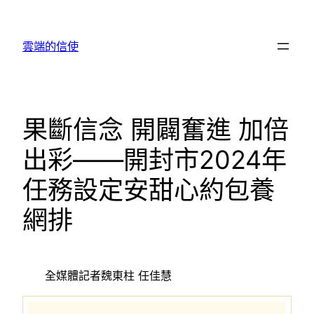
跳
至
雲端的信使
主
要
內
容
果斷信念 開闢奮進 加倍
出彩——開封市2024年
任務設定安甜心約包養
網排
全媒體記者魏東柱 任佳慧