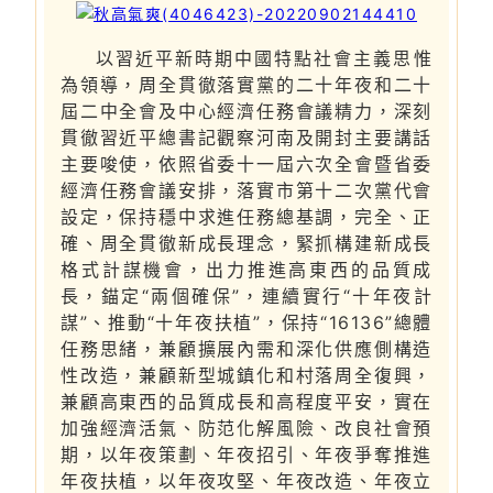
以習近平新時期中國特點社會主義思惟
為領導，周全貫徹落實黨的二十年夜和二十
屆二中全會及中心經濟任務會議精力，深刻
貫徹習近平總書記觀察河南及開封主要講話
主要唆使，依照省委十一屆六次全會暨省委
經濟任務會議安排，落實市第十二次黨代會
設定，保持穩中求進任務總基調，完全、正
確、周全貫徹新成長理念，緊抓構建新成長
格式計謀機會，出力推進高東西的品質成
長，錨定“兩個確保”，連續實行“十年夜計
謀”、推動“十年夜扶植”，保持“16136”總體
任務思緒，兼顧擴展內需和深化供應側構造
性改造，兼顧新型城鎮化和村落周全復興，
兼顧高東西的品質成長和高程度平安，實在
加強經濟活氣、防范化解風險、改良社會預
期，以年夜策劃、年夜招引、年夜爭奪推進
年夜扶植，以年夜攻堅、年夜改造、年夜立