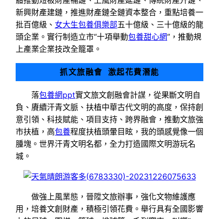
新興財產建鏈，推進財產鏈全鏈資本整合，重點培養一
批百億級、
女大生包養俱樂部
五十億級、三十億級的龍
頭企業。實行制造立市“十項舉動
包養甜心網
”，推動規
上產業企業技改全籠罩。
抓文旅融會 激起花費潛能
落
包養網ppt
實文旅文創融會計謀，從果斷文明自
負、賡續汗青文脈、扶植中華古代文明的高度，保持創
意引領、科技賦能、項目支持、跨界融會，推動文旅強
市扶植，高
包養
程度扶植頭暈目眩，我的頭感覺像一個
腫塊。世界汗青文明名都，全力打造國際文明游玩名
城。
做強上風業態，晉陞文旅辦事，強化文物維護應
用，培養文創財產，積極引領花費。舉行具有全國影響