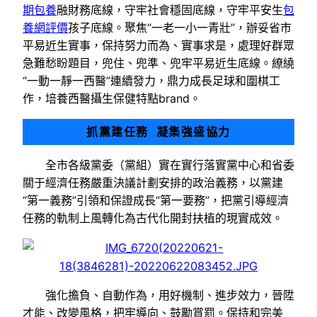
期包養
融財務底線，守牢社會穩固底線，守牢平安生
包
養網評價
孩子底線。聚焦“一老一小一青壯”，辦妥省市
平易近生實事，保持努力而為、實事求是，處理好群眾
急難愁盼題目，兜住、兜準、兜牢平易近生底線。繚繞
“一動一靜一西醫”連續發力，鼎力成長足球和圍棋工
作，培養西醫攝生保健特點brand。
抓黨建任務 凝集強盛協力
全市各級黨委（黨組）實在實行落實黨中心和省委
關于經濟任務嚴重決議計劃安排的政治義務，以黨建
“第一義務”引領和保證成長“第一要務”，把黨引導經濟
任務的軌制上風轉化為古代化開封扶植的現實成效。
強化擔負、自動作為，用好機制、進步效力，晉陞
才能、改變風格，把牢導向、鼓勵賞罰。保持和完美