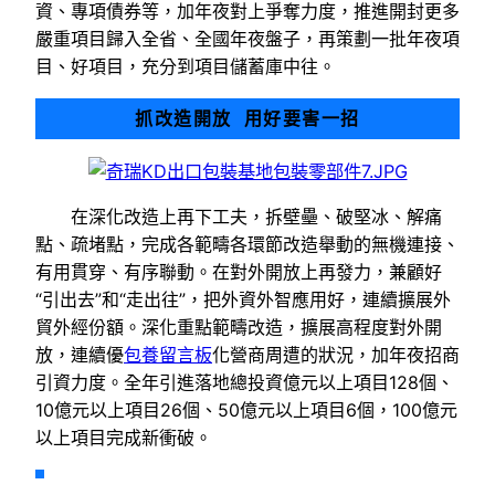
資、專項債券等，加年夜對上爭奪力度，推進開封更多
嚴重項目歸入全省、全國年夜盤子，再策劃一批年夜項
目、好項目，充分到項目儲蓄庫中往。
抓改造開放 用好要害一招
在深化改造上再下工夫，拆壁壘、破堅冰、解痛
點、疏堵點，完成各範疇各環節改造舉動的無機連接、
有用貫穿、有序聯動。在對外開放上再發力，兼顧好
“引出去”和“走出往”，把外資外智應用好，連續擴展外
貿外經份額。深化重點範疇改造，擴展高程度對外開
放，連續優
包養留言板
化營商周遭的狀況，加年夜招商
引資力度。全年引進落地總投資億元以上項目128個、
10億元以上項目26個、50億元以上項目6個，100億元
以上項目完成新衝破。