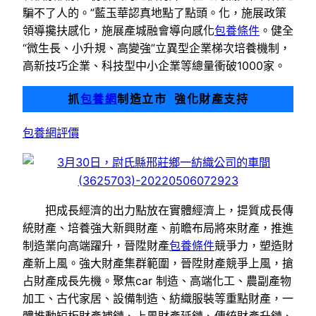
騙不了人的。”藍玉華認真地點了點頭。化，施展政策
領導攙扶感化，施展產城融會導向感化
包養條件
。健全
“微生長、小升規、高變強”立異型企業梯次培養機制，
高新技巧企業、科技型中小企業等總量衝破1000家。
抓
包養網
制造立市 強化財產支持
包養網評價
把成長經濟的出力點放在實體經濟上，提質成長傳
統財產、培養強大新興財產、前瞻布局將來財產，推進
制造業向高端躍升，晉陞財產
包養條件
競爭力，塑造財
產新上風。強大財產集群範圍，晉陞財產競爭上風，搶
占財產成長先機。聚焦car 制造、高端化工、農副產物
加工、古代家居、設備制造、紡織服裝等重點財產，一
體推動短板財產補鏈、上風財產延鏈、傳統財產升鏈、