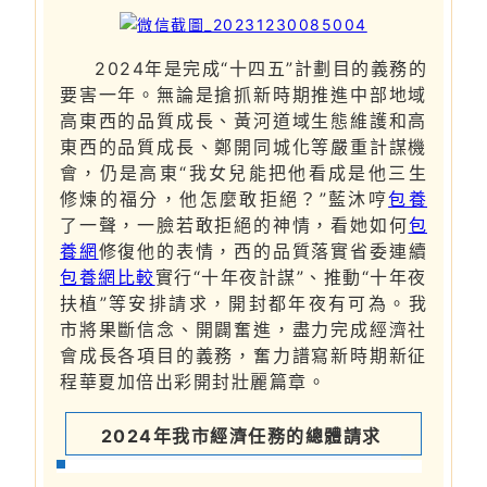
2024年是完成“十四五”計劃目的義務的
要害一年。無論是搶抓新時期推進中部地域
高東西的品質成長、黃河道域生態維護和高
東西的品質成長、鄭開同城化等嚴重計謀機
會，仍是高東“我女兒能把他看成是他三生
修煉的福分，他怎麼敢拒絕？”藍沐哼
包養
了一聲，一臉若敢拒絕的神情，看她如何
包
養網
修復他的表情，西的品質落實省委連續
包養網比較
實行“十年夜計謀”、推動“十年夜
扶植”等安排請求，開封都年夜有可為。我
市將果斷信念、開闢奮進，盡力完成經濟社
會成長各項目的義務，奮力譜寫新時期新征
程華夏加倍出彩開封壯麗篇章。
2024年我市經濟任務的總體請求