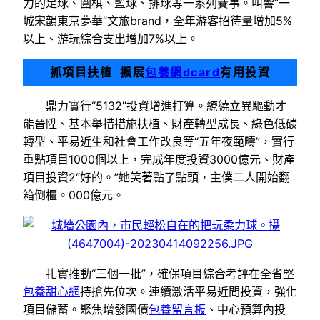
力的足球、圍棋、籃球、排球等一系列賽事。叫響“一
城宋韻東京夢華”文旅brand，全年游客招待量增加5%
以上、游玩綜合支出增加7%以上。
抓項目扶植 擴展
包養網dcard
有用投資
鼎力實行“5132”投資增進打算。繚繞立異驅動才
能晉陞、基本舉措措施扶植、財產轉型成長、綠色低碳
轉型、平易近生和社會工作改良等“五年夜範疇”，實行
重點項目1000個以上，完成年度投資3000億元、財產
項目投資2“好的。”她笑著點了點頭，主僕二人開始翻
箱倒櫃。000億元。
扎實推動“三個一批”，確保項目綜合考評在全省堅
包養甜心網
持搶先位次。連續激活平易近間投資，強化
項目儲蓄。聚焦增發國債
包養留言板
、中心預算內投