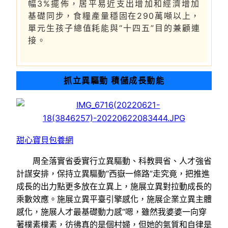
幅3%擺佈，居平易近支出增加和經濟增加
基礎同步，食糧產量穩固在290萬噸以上，
單元生孩子總值耗能與“十四五”目的兼顧連
接。
抓立異驅動 積儲成長動能
甜心寶貝包養網
周全落實省委實行立異驅動、科教興省、人才強省
計謀安排，保持立異驅動“西嶽一條路”走究竟，把推進
成長的出力點更多放在立異上，施展立異對拉動成長的
乘數效應。施展立異平臺引擎感化，施展企業立異主體
感化，施展人才最基礎動力感“嗯，雖然我婆婆一向穿
著樸素樸素，彷彿真的是個村婦，但她的氣質和自律是