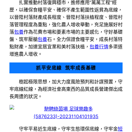
扎實推動村落復興穩市，進修應用“萬萬工程”經
歷，以確保食糧平安、確保不產生範圍性返貧為底線，
以晉陞村落財產成長程度、晉陞村落扶植程度、晉陞村
落管理程度為重點，強化農人增收舉動，充足施展好村
落
包養
作為花費市場和要素市場的主要感化，守好基礎
盤、筑牢壓艙
包養
石。全力保證食糧平安，成長村落特
點財產，加速宜居宜業和美村落扶植，
包養行情
多渠道
增進農人增收。
抓平安底線 筑牢成長基礎
樹起極限思想，加大力度風險預判和計謀預置，守
牢底線紅線，為經濟社會高東西的品質成長營建傑出成
長周遭的狀況。
守牢平易近生底線，守牢生態環保底線，守牢金
短