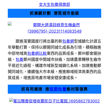
女大生包養俱樂部
抓兼顧計劃 晉陞城市能級
跟進落實國度行將出臺的新
包養網
型城鎮化計謀五
年舉動打算，保持以鄭開同城化成長為引領，積極融進
中部地域高
包養網比較
東西的品質成長、鄭州都會圈扶
植、
包養
鄭州國度中間城市扶植，加速農業轉移生齒市
平易近化過程，構建市域新型城鎮化系統。加速推動鄭
開同城化，連續強大市本級，推進縣域經濟高東西的品
質成長，增進房地產市場安穩安康成長。
抓有用連接 推
短期包養
進村落復興