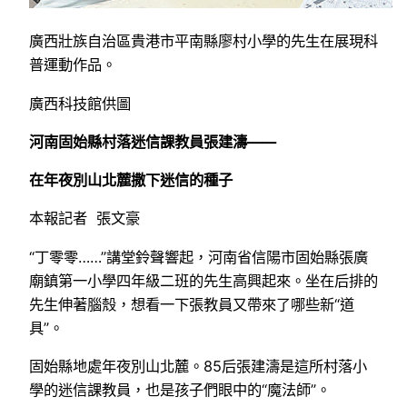
廣西壯族自治區貴港市平南縣廖村小學的先生在展現科
普運動作品。
廣西科技館供圖
河南固始縣村落迷信課教員張建濤——
在年夜別山北麓撒下迷信的種子
本報記者 張文豪
“丁零零……”講堂鈴聲響起，河南省信陽市固始縣張廣
廟鎮第一小學四年級二班的先生高興起來。坐在后排的
先生伸著腦殼，想看一下張教員又帶來了哪些新“道
具”。
固始縣地處年夜別山北麓。85后張建濤是這所村落小
學的迷信課教員，也是孩子們眼中的“魔法師”。