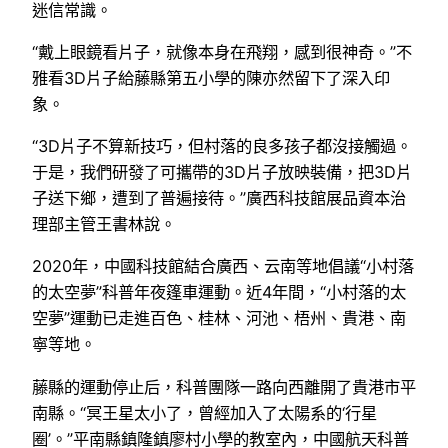
迷信常識。
“戴上眼鏡看片子，就像本身在飛翔，感到很神奇。”不
雅看3D片子給藤縣第五小學的陳亦然留下了深入印
象。
“3D片子不算新技巧，但村落的良多孩子都沒接觸過。
于是，我們研發了可攜帶的3D片子放映裝備，把3D片
子送下鄉，遭到了普遍接待。”廣西科技館展品資本治
理部主管王書林說。
2020年，中國科技館結合廣西、云南等地倡議“小村落
的太空夢”科普年夜篷車運動。近4年間，“小村落的太
空夢”運動已走進百色、桂林、河池、梧州、貴港、南
寧等地。
藤縣的運動停止后，科普團隊一路向西離開了貴港市平
南縣。“冥王星太小了，曾經加入了太陽系的‘行星
圈’。”平南縣鎮隆鎮廖村小學的教室內，中國航天科普