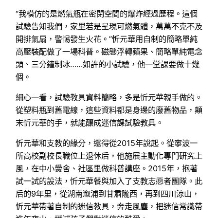
“我模仿的是燃氣瓶在密閉空間的爆炸經過歷程。這個
試驗告知我們，家里若是呈現可燃氣體，萬萬不克不及
開排氣扇，警惕發生火花。”忻元華用自制的簡略單純
高壓裝配做了一場科普。磁懸浮轉蘋果、簡略單純電念
頭、三分鐘制冰……如許的小試驗，他一堂課要做十幾
個。
細心一看，試驗教具資料簡略，多是忻元華親手做的。
從塑料瓶到舊電線，這些資料都是身邊的廢舊物品，顛
末忻元華的手，就能釀成迷信課試驗教具。
忻元華和支教的緣分，還得從2015年說起。從寧波一
所高校副校長職位上退休后，他施展主動化專門研究上
風，在中小黌舍、社區里做科普講座。2015年，抱著
試一試的設法，忻元華餐與加入了支教志愿者團隊。此
后的9年里，從湖南溆浦到甘肅隴西，再到四川涼山，
忻元華帶著自制的迷信教具，奔走風塵，把迷信常識帶