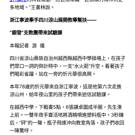
多地域。”王書林說。
浙江寧波牽手四川涼山展開教導幫扶——
“銀發”支教團帶來試驗課
本報記者 游 儀
四川省涼山彝族自治州越西縣越西中學操場上，在孩子
們眾口一詞的倒計時中，一支“水火箭”升空。看著孩子
們喝彩雀躍，站在一旁的忻元華很高興。
本年78歲的忻元華來自浙江寧波，這是他第六次走進
涼山州，給年夜山里的孩子們帶來迷信試驗課。
在越西中學，下戰書5點，6張課桌圍成半圈，先生湊
上前。一雙年夜手靈活地將酒精噴進塑料瓶中。3秒鐘
后，“砰”的一聲，瓶子飛速沖向教室角落，孩子們收回
一陣驚呼。