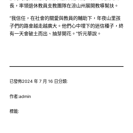
長，率領退休教員支教團隊在涼山州展開教導幫扶。
“我信任，在社會的關愛與教員的輔助下，年夜山里孩
子們的路會越走越廣大。他們心中埋下的迷信種子，終
有一天會破土而出、抽芽開花。”忻元華說。
已發佈
2024 年 7 月 16 日
分類:
作者:
admin
標籤: