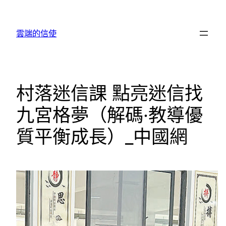
跳
至
雲端的信使
主
要
內
容
村落迷信課 點亮迷信找
九宮格夢（解碼·教導優
質平衡成長）_中國網