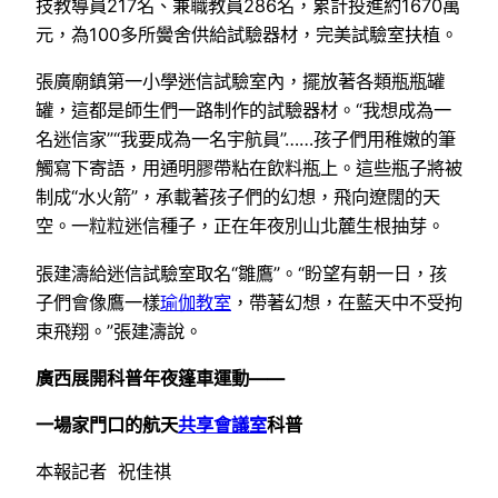
技教導員217名、兼職教員286名，累計投進約1670萬
元，為100多所黌舍供給試驗器材，完美試驗室扶植。
張廣廟鎮第一小學迷信試驗室內，擺放著各類瓶瓶罐
罐，這都是師生們一路制作的試驗器材。“我想成為一
名迷信家”“我要成為一名宇航員”……孩子們用稚嫩的筆
觸寫下寄語，用通明膠帶粘在飲料瓶上。這些瓶子將被
制成“水火箭”，承載著孩子們的幻想，飛向遼闊的天
空。一粒粒迷信種子，正在年夜別山北麓生根抽芽。
張建濤給迷信試驗室取名“雛鷹”。“盼望有朝一日，孩
子們會像鷹一樣
瑜伽教室
，帶著幻想，在藍天中不受拘
束飛翔。”張建濤說。
廣西展開科普年夜篷車運動——
一場家門口的航天
共享會議室
科普
本報記者 祝佳祺