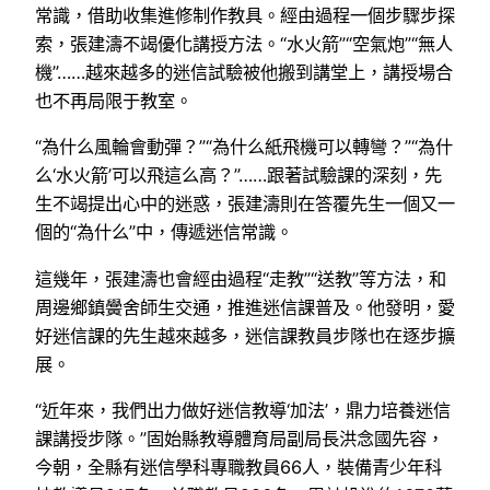
常識，借助收集進修制作教具。經由過程一個步驟步探
索，張建濤不竭優化講授方法。“水火箭”“空氣炮”“無人
機”……越來越多的迷信試驗被他搬到講堂上，講授場合
也不再局限于教室。
“為什么風輪會動彈？”“為什么紙飛機可以轉彎？”“為什
么‘水火箭’可以飛這么高？”……跟著試驗課的深刻，先
生不竭提出心中的迷惑，張建濤則在答覆先生一個又一
個的“為什么”中，傳遞迷信常識。
這幾年，張建濤也會經由過程“走教”“送教”等方法，和
周邊鄉鎮黌舍師生交通，推進迷信課普及。他發明，愛
好迷信課的先生越來越多，迷信課教員步隊也在逐步擴
展。
“近年來，我們出力做好迷信教導‘加法’，鼎力培養迷信
課講授步隊。”固始縣教導體育局副局長洪念國先容，
今朝，全縣有迷信學科專職教員66人，裝備青少年科