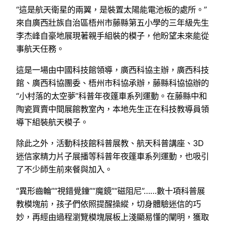
“這是航天衛星的兩翼，是裝置太陽能電池板的處所。”
來自廣西壯族自治區梧州市藤縣第五小學的三年級先生
李杰峰自豪地展現著親手組裝的模子，他盼望未來能從
事航天任務。
這是一場由中國科技館領導，廣西科協主辦，廣西科技
館、廣西科協團委、梧州市科協承辦，藤縣科協協辦的
“小村落的太空夢”科普年夜篷車系列運動。在藤縣中和
陶瓷買賣中間展館教室內，本地先生正在科技教導員領
導下組裝航天模子。
除此之外，活動科技館科普展教、航天科普講座、3D
迷信家精力片子展播等科普年夜篷車系列運動，也吸引
了不少師生前來餐與加入。
“異形齒輪”“視錯覺鐘”“魔鏡”“磁阻尼”……數十項科普展
教模塊前，孩子們依照提醒操縱，切身體驗迷信的巧
妙，再經由過程瀏覽模塊展板上淺顯易懂的闡明，獲取