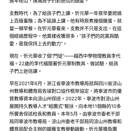
進年夜山，撲滅孩子們對迷信的酷愛。
支教時代，為了給孩子們上課，忻元華一年夜早要爬過
上百級臺階；為不延誤上課，他有時辰煮幾個雞蛋，就
當一頓早餐。在忻元華看來，支教并不只是支出，在這
個經過歷程中，他異樣收獲很多，“孩子們的詫異與酷
愛，是我保持上去的動力”。
現在，忻元華收了個“門徒”——越西中學物理教員李代
福。22歲的李代福隨著忻元華制教具、做試驗，給孩
子們上迷信課。
早在2021年6月，浙江省寧波市教導局就與四川省涼山
州教導和體育局告竣對口協作框架協定，將寧波市的優
質教導資本向涼山州保送。2022年，寧波市對涼山州
展開持久教導人才“組團式”幫扶，向本地11個縣的10多
所黌舍保送校長和教員。本年5月，由寧波市委老干部
局同寧波市教導局、涼山州委老干部局同涼山州教導和
體育局配合主辦的銀雁支教舉動啟動。忻元華擔負團