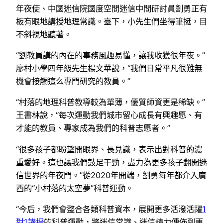
年夜使、中國迷信院國度空間迷信中間研討員劉勇正有
板有眼地講授地理常識。臺下，小先生們坐得筆挺，目
不斜視地聽著。
“劉教員講的內在的事務風趣易懂，讓我收獲很年夜。”
廖村小學四年級先生楊文華說，“我們日常平凡很難無
機會接觸這么專門研究的教員。”
“村落的地理科普教導較為單薄，優質師資更是稀缺。”
王書林說，“每次運動我們城市留心成長有興趣愿、有
才能的教員、專家成為我們的科普志愿者。”
“很多孩子都盼望開眼界、長見識，表示出對科普的濃
重愛好。這也讓我們鼓足干勁，盡力為更多孩子翻開迷
信世界的年夜門。”從2020年開端，劉勇每年都介入廣
西的“小村落的太空夢”科普運動。
“今后，我們會整合各類科普資本，展開更多活潑活躍
1
對1講授
的科普運動，將迷信常識、迷信精力傳佈到更