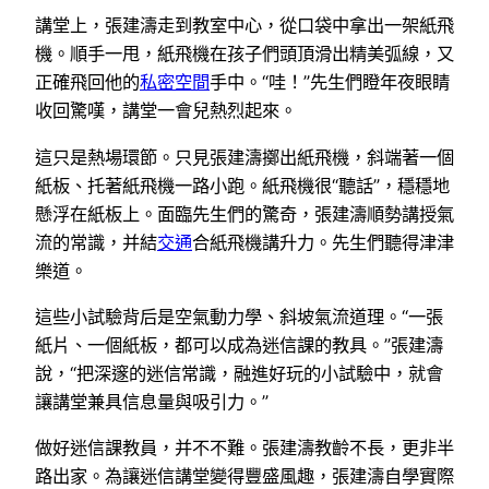
講堂上，張建濤走到教室中心，從口袋中拿出一架紙飛
機。順手一甩，紙飛機在孩子們頭頂滑出精美弧線，又
正確飛回他的
私密空間
手中。“哇！”先生們瞪年夜眼睛
收回驚嘆，講堂一會兒熱烈起來。
這只是熱場環節。只見張建濤擲出紙飛機，斜端著一個
紙板、托著紙飛機一路小跑。紙飛機很“聽話”，穩穩地
懸浮在紙板上。面臨先生們的驚奇，張建濤順勢講授氣
流的常識，并結
交通
合紙飛機講升力。先生們聽得津津
樂道。
這些小試驗背后是空氣動力學、斜坡氣流道理。“一張
紙片、一個紙板，都可以成為迷信課的教具。”張建濤
說，“把深邃的迷信常識，融進好玩的小試驗中，就會
讓講堂兼具信息量與吸引力。”
做好迷信課教員，并不不難。張建濤教齡不長，更非半
路出家。為讓迷信講堂變得豐盛風趣，張建濤自學實際