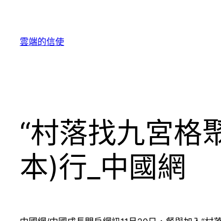
跳
至
主
雲端的信使
要
內
容
“村落找九宮格聚
本)行_中國網