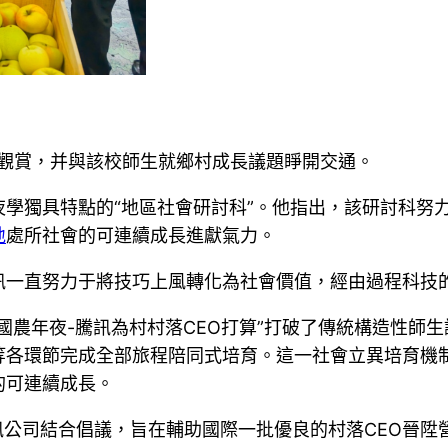
學考核觀賞，并與該校師生就鄉村成長議題睜開交通。
夜學獨具特點的“地區社會研討科”。他指出，該研討科努
地
處所社會的可連續成長進獻氣力。
訊一直努力于將技巧上風轉化為社會價值，經由過程科技
國農年夜-騰訊為村村落CEO打算”打破了傳統構造性師
等各環節完成全部旅程陪同式培育。這一社會立異培育機制
的可連續成長。
騰訊公司結合倡議，旨在輔助國際一批優良的村落CEO晉