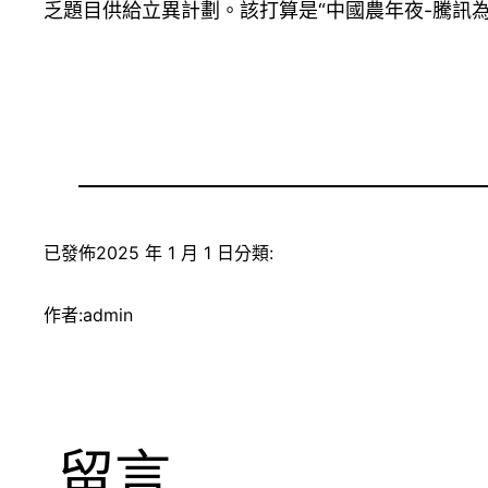
乏題目供給立異計劃。該打算是“中國農年夜-騰訊為
已發佈
2025 年 1 月 1 日
分類:
作者:
admin
留言