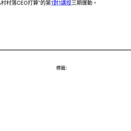
村村落CEO打算”的第
1對1講授
三期運動。
標籤: