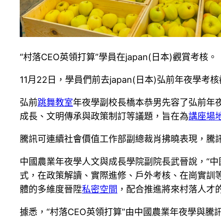
“村落CEO英領打算”學員在japan(日本)觀賞考核。
11月22日，學員們前去japan(日本)弘前年夜
弘前
跳舞教室
年夜學副校長橋本恭男先容了弘前年
成長、文明傳承與政策制訂等議題，旨在為
講座場
騰訊可連續社會價值工作部副總裁肖拂曉表現，騰
中國農業年夜學人文與成長學院副院長武晉說，“中
式，在政策解讀、實際進修、戶外考核、在崗實訓
體的多維度晉陞
私密空間
，配合推進將來村落人才
據悉，“村落CEO英領打算”由中國農業年夜學與