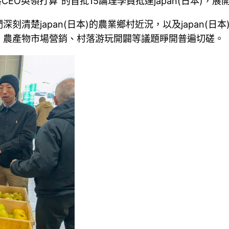
CEO英領打算”的首批15論理學員抵達japan(日本)，
清楚japan(日本)的農業鄉村近況，以及japan(
、農產物市場營銷、村落游玩開闢等議題睜開普遍切磋。