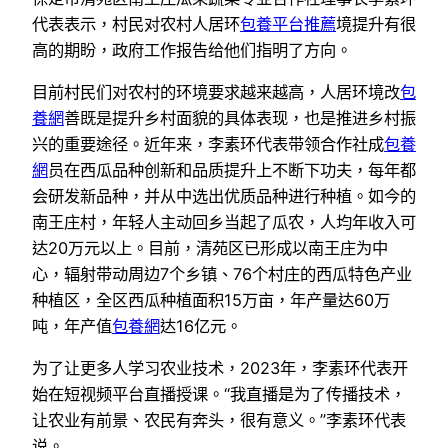
代表表示，村民对农村人居环
包養平台推薦
境提升有很
高的期盼，政府工作报告给他们指明了方向。
目前村民们对农村的环境要求越来越高，人居环境改
包
養網
善既是提升乡村面貌的具体表现，也是推进乡村振
兴的重要途径。近年来，李素环代表带领合作社成
包養
網
员在西瓜品种创新和品质提升上不断下功夫，每年都
会研发新品种，并从中选出优质品种进行种植。如今的
南王庄村，年轻人主动回乡当起了瓜农，人均年收入可
达20万元以上。目前，清苑区已形成以南王庄为中
心，辐射带动周边7个乡镇、76个村庄的西瓜特色产业
种植区，全区西瓜种植面积15万亩，年产量达60万
吨，年产值
包養網
达16亿元。
为了让更多人学习农业技术，2023年，李素环代表开
始在短视频平台直播授课。“我直播是为了传播技术，
让农业有前景、农民有奔头，很有意义。”李素环代表
说。