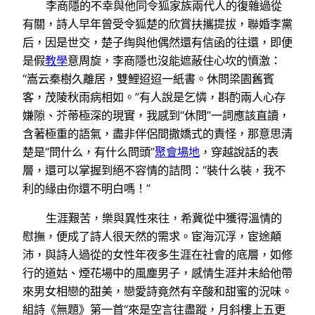
李商隱的不幸與他同令狐家族兩代人的復雜過從
有關，詩人早年曾受令狐楚的欣賞扶攜提拔，聯婚李黨
后，因是世交，楚子绹與他偶然還有信函的往還，即便
是假
教學
意周旋，李商隱也沒能遮蔽住心坎的憤激：
“嵩云秦樹久離居，雙鯉迢迢一紙書。休問梁園舊賓
客，茂陵秋雨病相如。”有人說是乞憐，斟酌兩人心存
嫌隙、芥蒂極深的現實，我感到“休問”一詞應該直讀，
含著極重的語氣，盡非伴侶間撒嬌式的責怪，那意思清
楚是“問什么，有什么問頭”
聚會場地
，穿越說話的表
層，還可以掌握到絕不容情的詰問：“裝什么裝，我不
利的緣由你還不明白嗎！”
生涯艱苦，樂與異性來往，希冀從中獲得溫情的
慰撫，便成了詩人很天然的需求。宦海沉浮，宦途顛
沛，與詩人過從的女性年夜多生涯在社會的底層，如修
行的道姑、煙花場中的風塵男子，感情生涯并未給他帶
來男女相戀的甜美，戀愛詩竟然有辛酸和甜蜜的況味。
組詩《無題》第一首“來是空言往盡蹤，月斜樓上五更