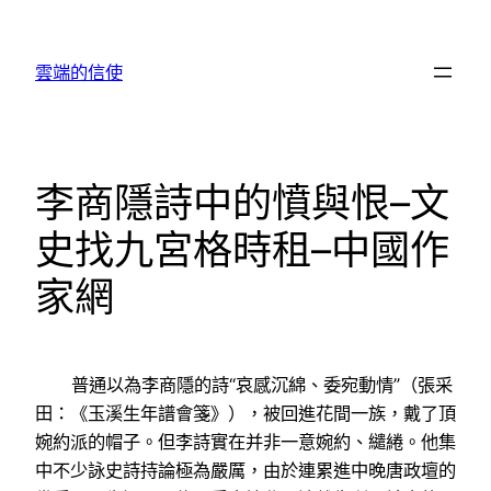
跳
至
雲端的信使
主
要
內
容
李商隱詩中的憤與恨–文
史找九宮格時租–中國作
家網
普通以為李商隱的詩“哀感沉綿、委宛動情”（張采
田：《玉溪生年譜會箋》），被回進花間一族，戴了頂
婉約派的帽子。但李詩實在并非一意婉約、繾綣。他集
中不少詠史詩持論極為嚴厲，由於連累進中晚唐政壇的