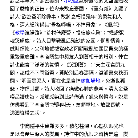
對息事寧人、翻云覆雨、
小樹屋
氣勢囂張的太監團體收
回了嚴格的正告，位卑未敢忘憂國，《重有感》突顯了
詩人“欲為圣明除弊事，敢將衰朽惜殘年”的勇氣和人
格，清人紀昀稱其“骨格崢嶸，不掉景象”。《灞岸》
《
教學
淮陽路》“荒村倚廢營，投宿旅魂驚”；“幾處冤
魂哭虜塵”，詩人目擊戰亂后殘缺的家園，憫亂憐貧，
感時傷懷，尖利地鞭撻當政者罔顧戰亂給國民帶來的極
重繁重磨難。李商隱集中與友人劉蕡相干的贈別、悼亡
詩也飽含了滿滿的氣憤。《哭劉蕡》：“天主深宮閉九
閽，巫咸不下問銜冤。黃陵別后春濤隔，湓浦書來秋雨
翻。”明面是哭人，實在也是自悼
瑜伽場地
，兔逝世狐
悲，物傷其類，詩人收回了痛徹心肺的悲叫。清人金圣
嘆品讀唐詩，感觸感染到此詩佈滿了怒火與憤激，說是
仿佛看到了李商隱“搏胸叫天，奮顱擊地、放聲長號、
涕泗縱橫之狀”。
李商隱平生患難多多，積怨甚深，心態與眼光也
是以會產生深入的變異，詩作中的仇恨之聲恰是這一變