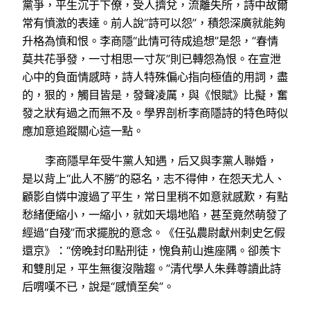
黨爭，平生沉于下僚，受人擠兌，流離失所，詩中故爾
常有憤激的表達。前人說“詩可以怨”，積怨深廣就能夠
升格為憤和恨。李商隱“此情可待成追想”是怨，“春情
莫共花爭發，一寸相思一寸灰”則已轉怨為恨。在宣泄
心中的負面情感時，詩人特殊偏心指向極值的用詞，盡
的，狠的，觸目皆是，發聲凌厲，與《恨賦》比擬，奮
發之狀有過之而無不及。學界剖析李商隱詩的特色時似
應加意追蹤關心這一點。
李商隱早年受牛黨人知遇，后又與李黨人聯婚，
是以背上“此人不勝”的惡名，志不得伸，在怨天尤人、
顧影自憐中渡過了平生，常日里稍不如意就感歎，有點
愁緒便縮小，一縮小，就如天塌地陷，甚至竟然萌發了
經過“自殘”而求擺脫的意念。《任弘農尉獻州刺史乞假
還京》：“傍晚封印點刑徒，愧負荊山進座隅。卻羨卞
和雙刖足，平生無復沒階趨。”清代學人朱彝尊讀此詩
后喟嘆不已，說是“感憤至矣”。