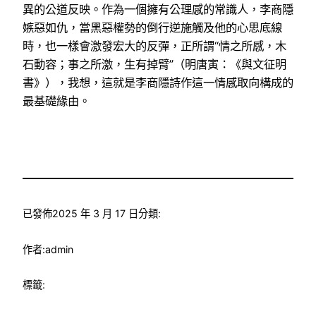
異的公道反映。作為一個擁有公理感的常識人，李商隱
嫉惡如仇，當黑惡權勢的倒行逆施觸及他的心思底線
時，也一樣會激發宏大的反彈，正所謂“情之所感，木
石動容；事之所激，生有掉臂”（明唐寅：《與文征明
書》），我想，這就是李商隱詩作這一情感取向構成的
最基礎緣由。
已發佈
2025 年 3 月 17 日
分類:
作者:
admin
標籤: