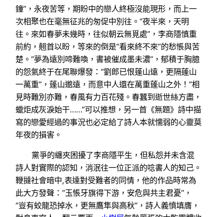
鐘”，永夜苦等，期盼中的戀人終極沒能現形，而上一
次相聚也在毫無征兆的匆促中別往。“夜半來，天明
往。來如春夢未幾時，往似朝云無覓處”，李商隱慎重
前約，翹首以盼，等來的倒是“看來終不來”的愁悵與苦
楚。“夢為遠別啼難喚，書被催成墨未濃”，郁積于胸臆
的怨氣終于在尾聯爆發：“劉郎已恨蓬山遠，更隔蓬山
一萬重”，蓬山邈遠，而意中人還在萬重蓬山之外！“相
見時難別亦難，春風有力百花殘。春蠶到逝世絲方盡，
蠟炬成灰淚始干……”可以推想，另一首《無題》詩中描
寫的戀愛經過的事況也必定給了詩人本就懦弱的心靈莫
年夜的損害。
黨爭的纏夾困擾了李商隱平生，但私怨并未含混
詩人對實際的認知，消泯往一位正派的唸書人的知己。
鞭撻社會暗中,表達對受難者的同情，他的作品時常為
此大方發聲：“玉悵牙旗得下游，安危與共主君憂”，
“豈有蛟龍恐掉水，更無鷹隼與高秋”，詩人義憤填膺，