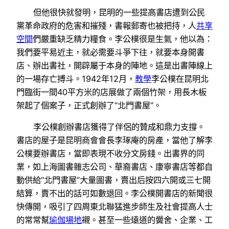
但他很快就發明，昆明的一些提高書店遭到公民
黨革命政府的危害和摧殘，書報郵寄也被把持，人
共享
空間
們嚴重缺乏精力糧食。李公樸很是生氣，他以為：
我們要平易近主，就必需要斗爭下往，就要本身開書
店、辦出書社，開辟屬于本身的陣地。這是出書陣線上
的一場存亡搏斗。1942年12月，
教學
李公樸在昆明北
門臨街一間40平方米的店展做了兩個竹架，用長木板
架起了個案子，正式創辦了“北門書屋”。
李公樸創辦書店獲得了伴侶的贊成和鼎力支撐。
書店的屋子是昆明商會會長李琢庵的房產，當他了解李
公樸要辦書店，當即表現不收分文房錢。出書界的同
業，如上海圖書雜志公司、華裔書店、康寧書店等都自
動供給“北門書屋”大量圖書，賣出后按四六開或三七開
結算，賣不出的話可如數退回。李公樸開書店的新聞很
快傳開，吸引了四周東北聯猛進步師生及社會提高人士
的常常幫
瑜伽場地
襯。甚至一些遠道的黌舍、企業、工