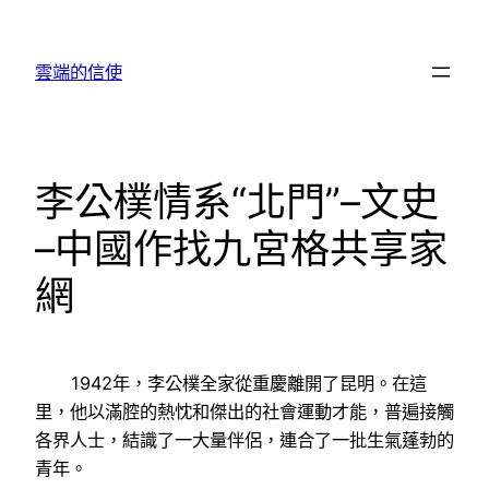
跳
至
雲端的信使
主
要
內
容
李公樸情系“北門”–文史
–中國作找九宮格共享家
網
1942年，李公樸全家從重慶離開了昆明。在這
里，他以滿腔的熱忱和傑出的社會運動才能，普遍接觸
各界人士，結識了一大量伴侶，連合了一批生氣蓬勃的
青年。