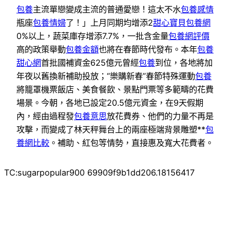
包養
主流單戀變成主流的普通愛戀！這太不水
包養感情
瓶座
包養情婦
了！」上月同期均增添2
甜心寶貝包養網
0%以上，蔬菜庫存增添7.7%，一批含金量
包養網評價
高的政策舉動
包養金額
也將在春節時代發布。本年
包養
甜心網
首批國補資金625億元曾經
包養
到位，各地將加
年夜以舊換新補助投放；“樂購新春”春節特殊運動
包養
將籠罩機票飯店、美食餐飲、景點門票等多範疇的花費
場景。今朝，各地已設定20.5億元資金，在9天假期
內，經由過程發
包養意思
放花費券、他們的力量不再是
攻擊，而變成了林天秤舞台上的兩座極端背景雕塑**
包
養網比較
。補助、紅包等情勢，直接惠及寬大花費者。
TC:sugarpopular900 69909f9b1dd206.18156417