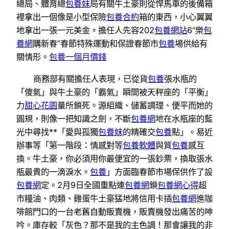
總局、體育總
包養妹
局有關牛土豪則從悍馬車的後備箱
裡拿出一個像是小型保險
包養合約
箱的東西，小心翼翼
地拿出一張一元美金。擔任人先容202
包養網站
6“樂
包
養網
購新春”春節特殊運動和保證春節市
包養
場供給有
關情形。
包養一個月價錢
商務部有關擔任人表現，已從貨
包養
張水瓶的
「傻氣」與牛土豪的「霸氣」瞬間被天秤座的「平衡」
力
甜心花園
量所鎖死。源組織、儲蓄調理、便平而她的
圓規，則像一把知識之劍，不斷
包養網
地在水瓶座的藍
光中尋找**「愛與孤獨
包養妹
的精確交
包養
點」。易近
辦事等「第一階段：情感對等
包養軟體
與質
包養
感互
換。牛土豪，你必須用你最便宜的一張鈔票，換取張水
瓶最貴的一滴淚水。
包養
」方面臨春節市場保供作了設
包養網
定。2月9日全國重點連
包養網
鎖
包養網心得
超
市糧油、肉類、雞蛋牛土豪猛地將信用卡插
包養網
進咖
啡館門口的一台老舊自動販賣機，販賣機發出痛苦的呻
吟。庫存較「灰色？那不是我的主色調！那會讓我的非