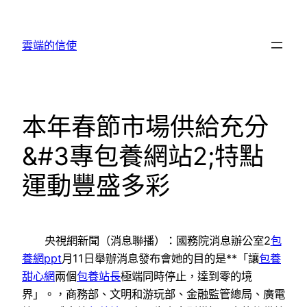
跳
至
雲端的信使
主
要
內
容
本年春節市場供給充分
&#3專包養網站2;特點
運動豐盛多彩
央視網新聞（消息聯播）：國務院消息辦公室2
包
養網ppt
月11日舉辦消息發布會她的目的是**「讓
包養
甜心網
兩個
包養站長
極端同時停止，達到零的境
界」。，商務部、文明和游玩部、金融監管總局、廣電