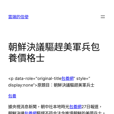
跳
至
雲端的信使
主
要
內
容
朝鮮決議驅趕美軍兵包
養價格士
<p data-role="original-title
包養網
” style=”
display:none”>原題目：朝鮮決議驅趕美軍兵士
包養
據央視消息新聞，朝中社本地時光
包養網
27日報道，
朝鮮決議
包養網
驅趕不符合法令進境朝鮮的美國兵士。