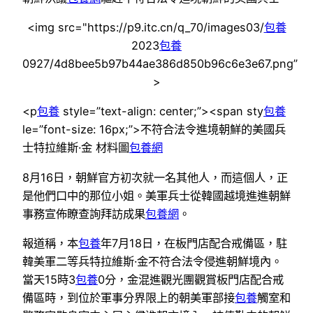
<img src="https://p9.itc.cn/q_70/images03/
包養
2023
包養
0927/4d8bee5b97b44ae386d850b96c6e3e67.png”
>
<p
包養
style=”text-align: center;”><span sty
包養
le=”font-size: 16px;”>不符合法令進境朝鮮的美國兵
士特拉維斯·金 材料圖
包養網
8月16日，朝鮮官方初次就一名其他人，而這個人，正
是他們口中的那位小姐。美軍兵士從韓國越境進進朝鮮
事務宣佈瞭查詢拜訪成果
包養網
。
報道稱，本
包養
年7月18日，在板門店配合戒備區，駐
韓美軍二等兵特拉維斯·金不符合法令侵進朝鮮境內。
當天15時3
包養
0分，金混進觀光團觀賞板門店配合戒
備區時，到位於軍事分界限上的朝美軍部接
包養
觸室和