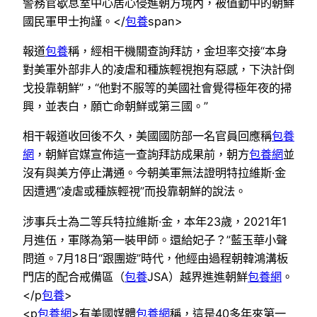
警務官歇息室中心居心侵進朝方境內，被值勤中的朝鮮
國民軍甲士拘謹。</
包養
span>
報道
包養
稱，經相干機關查詢拜訪，金坦率交接“本身
對美軍外部非人的凌虐和種族輕視抱有惡感，下決計倒
戈投靠朝鮮”，“他對不服等的美國社會覺得極年夜的掃
興，並表白，願亡命朝鮮或第三國。”
相干報道收回後不久，美國國防部一名官員回應稱
包養
網
，朝鮮官媒宣佈這一查詢拜訪成果前，朝方
包養網
並
沒有與美方停止溝通。今朝美軍無法證明特拉維斯·金
因遭遇“凌虐或種族輕視”而投靠朝鮮的說法。
涉事兵士為二等兵特拉維斯·金，本年23歲，2021年1
月進伍，軍隊為第一裝甲師。還給妃子？”藍玉華小聲
問道。7月18日“跟團遊”時代，他經由過程朝韓鴻溝板
門店的配合戒備區（
包養
JSA）越界進進朝鮮
包養網
。
</p
包養
>
<p
包養網
>
有美國媒體
包養網
稱，這是40多年來第一