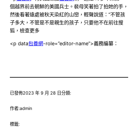
個越界前去朝鮮的美國兵士。
裴母笑著拍了拍她的手，
然後看著遠處被秋天染紅的山巒，輕聲說道：“不管孩
子多大，不管是不是親生的孩子，只要他不在
前往搜
狐，檢查更多
<p data
包養網
-role=”editor-name”>義務編纂：
已發佈
2023 年 9 月 28 日
分類:
作者:
admin
標籤: