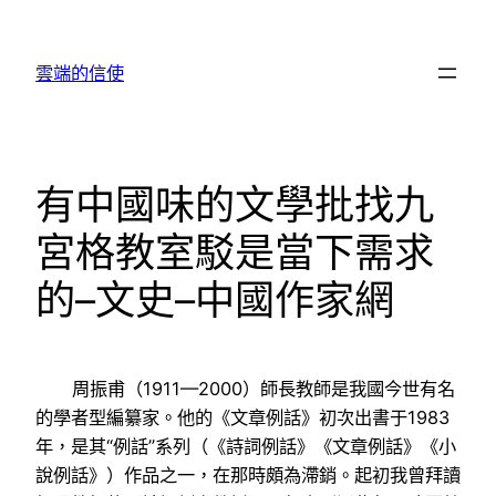
跳
至
雲端的信使
主
要
內
容
有中國味的文學批找九
宮格教室駁是當下需求
的–文史–中國作家網
周振甫（1911—2000）師長教師是我國今世有名
的學者型編纂家。他的《文章例話》初次出書于1983
年，是其“例話”系列（《詩詞例話》《文章例話》《小
說例話》）作品之一，在那時頗為滯銷。起初我曾拜讀