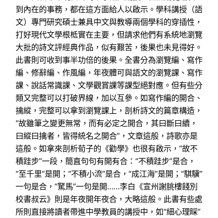
到內在的事務，都在這方面給人以啟示。學科講授（語
文）專門研究碩士兼具中文與教導兩個學科的穿插性，
打好現代文學根柢實在主要，但請求他們有系統地瀏覽
大批的詩文評經典作品，似有艱苦，後果也未見得好。
此書則可收到事半功倍的後果。全書分為瀏覽編、寫作
編、修辭編、作風編，年夜體可與語文的瀏覽課、寫作
課、說話常識課、文學觀賞課等課型絕對應。但有些分
類又完整可以打破界線，加以互參。如寫作編的開合、
擒縱，完整可以拿到瀏覽課上，剖析詩文的篇章構造，
“故雖筆之變更無常，而有必定之開合，其曰斷曰續，
曰縱曰擒者，皆得統名之開合”，文章這般，詩歌亦是
這般。如拿來剖析荀子的《勸學》也很有啟示，“故不
積跬步”一段，簡直句句有開有合：“不積跬步”是合，
“至千里”是開；“不積小流”是合，“成江海”是開；“騏驥”
一句是合，“駑馬”一句是開……李白《宣州謝朓樓餞別
校書叔云》則是年夜開年夜合，大略這般。此書有些處
所則直接將讀者帶進中學教員的講授中，如“細心理睬”