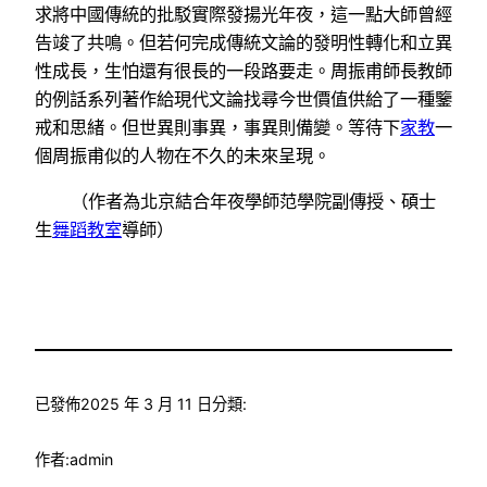
求將中國傳統的批駁實際發揚光年夜，這一點大師曾經
告竣了共鳴。但若何完成傳統文論的發明性轉化和立異
性成長，生怕還有很長的一段路要走。周振甫師長教師
的例話系列著作給現代文論找尋今世價值供給了一種鑒
戒和思緒。但世異則事異，事異則備變。等待下
家教
一
個周振甫似的人物在不久的未來呈現。
（作者為北京結合年夜學師范學院副傳授、碩士
生
舞蹈教室
導師）
已發佈
2025 年 3 月 11 日
分類:
作者:
admin