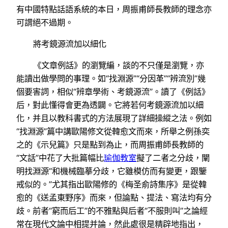
有中國特點話語系統的本日，周振甫師長教師的理念亦
可謂絕不過期。
將考鏡源流加以細化
《文章例話》的瀏覽編，談的不只僅是瀏覽，亦
能讀出做學問的事理。如“找淵源”“分因革”“辨流別”幾
個要害詞，相似“辨章學術、考鏡源流”。讀了《例話》
后，對此懂得會更為透闢。它將若何考鏡源流加以細
化，并且以教科書式的方法展現了詳細操縱之法。例如
“找淵源”篇中講歐陽修文從韓愈文而來，所舉之例孫奕
之的《示兒篇》只是點到為止，而周振甫師長教師的
“文話”中花了大批篇幅比
瑜伽教室
擬了二者之分歧，闡
明找淵源“和機械臨摹分歧，它雖模仿而有變更，跟鑒
戒似的。”尤其指出歐陽修的《梅圣俞詩集序》是從韓
愈的《送孟東野序》而來，但論點、提法、寫法均有分
歧。前者“窮而后工”的不雅點與后者“不服則叫”之論經
常在現代文論中相提并論，然此處很是精辟地指出，