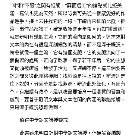
“叫”和“不服”之間有牴觸，“窮而后工”的論點就比擬美
滿，寫法也更為天然。所以唸書可先從一個感愛好的作
品進手，接上去往找它的上線、下線再來細讀比擬，把
這一串作品都讀了，確定收獲會更年夜。再如“辨流別”
就是辨明有幾個主流，它們的流向是如何的。這需求對
文本的內在有很是深刻細致的清楚，而不是浮于概況。
韓愈就像一個主流，它有幾個支脈，它的支脈流向了一
個偏僻的處所，走向了乾涸，過了若干年后，它的主脈
又從頭被疏通，煥發了活力，又連綿不停。這三個要害
詞之間又彼此聯絡接觸：找淵源是往上說的，辨流別是
往下說的，分因革是對找淵源、辨流此外細化，有因有
革，有繼續有改革。是以唸書要培育一種瀏覽的習氣和
感到，要善于發明文本與文本之間的內涵的聯絡接觸，
只是流于概況恐難做到。
值得中學語文講授鑒戒
此書雖未明白針對中學語文講授，但無論從編製