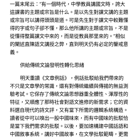
一篇末尾云：“有一個時代，中學教員講國文時，誇大
這課書的主題或宗旨是什么。是以先生對課文講的主題
或宗旨可以講得頭頭是道。可是先生對于課文中較難懂
得的字或句子卻不懂，那么他所講的主題或宗旨，不是
從懂得整篇課文中來的，而是從教員那里來的。”相似
的闡述直陳語文講授之弊，直到明天仍有必定的鑒戒意
義。
供給傳統文論發明性轉化思緒
明天重讀《文章例話》，例話批駁給我們帶來的
不只是文章學的常識，還有對傳統繼續與傳揚的無益測
驗考試。它保存了傳統文論思想器重全體性、渾厚性的
特征，又順應了那時社會對語文進修的新需求；它的資
料選自現代的詩文評，又有當下所需的邏輯系統構造。
讀者從中可以嗅出一股中國味來，而有中國味的批駁恰
是當下我們需求的批駁。以後，要加速構建中國話語和
中國敘事系統，講好中國故事，在文學批駁範疇，更需