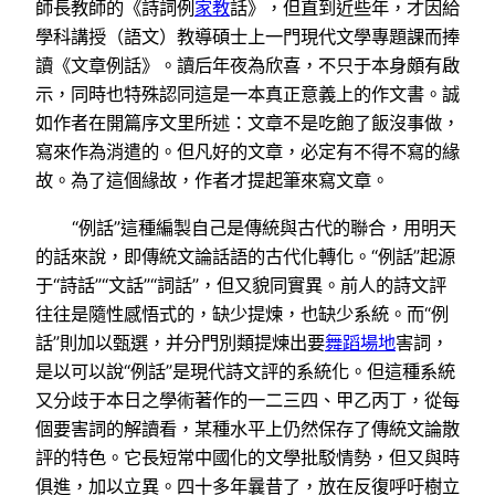
師長教師的《詩詞例
家教
話》，但直到近些年，才因給
學科講授（語文）教導碩士上一門現代文學專題課而捧
讀《文章例話》。讀后年夜為欣喜，不只于本身頗有啟
示，同時也特殊認同這是一本真正意義上的作文書。誠
如作者在開篇序文里所述：文章不是吃飽了飯沒事做，
寫來作為消遣的。但凡好的文章，必定有不得不寫的緣
故。為了這個緣故，作者才提起筆來寫文章。
“例話”這種編製自己是傳統與古代的聯合，用明天
的話來說，即傳統文論話語的古代化轉化。“例話”起源
于“詩話”“文話”“詞話”，但又貌同實異。前人的詩文評
往往是隨性感悟式的，缺少提煉，也缺少系統。而“例
話”則加以甄選，并分門別類提煉出要
舞蹈場地
害詞，
是以可以說“例話”是現代詩文評的系統化。但這種系統
又分歧于本日之學術著作的一二三四、甲乙丙丁，從每
個要害詞的解讀看，某種水平上仍然保存了傳統文論散
評的特色。它長短常中國化的文學批駁情勢，但又與時
俱進，加以立異。四十多年曩昔了，放在反復呼吁樹立