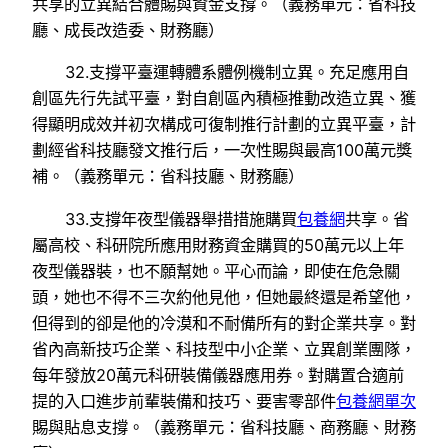
共享的立異結合體賜與資金支撐。（義務單元：省科技
廳、成長改造委、財務廳）
32.支撐平臺運轉體系體例機制立異。充足應用自
創區先行先試平臺，對自創區內積極推動改造立異、獲
得顯明成效并初次構成可復制推行計劃的立異平臺，計
劃經省科技廳發文推行后，一次性賜與最高100萬元獎
補。（義務單元：省科技廳、財務廳）
33.支撐年夜型儀器舉措措施購買
包養網
共享。省
屬高校、科研院所應用財務資金購買的50萬元以上年
夜型儀器裝，也不願幫她。平心而論，即使在危急關
頭，她也不得不三次約他見他，但她最終還是希望他，
但得到的卻是他的冷漠和不耐備所有的對企業共享。對
省內高新技巧企業、科技型中小企業、立異創業團隊，
每年發放20萬元科研裝備儀器應用券。對購置合適前
提的入口進步前輩裝備和技巧、要害零部件
包養網單次
賜與貼息支撐。（義務單元：省科技廳、商務廳、財務