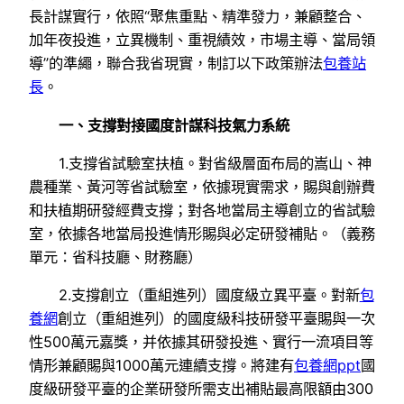
長計謀實行，依照“聚焦重點、精準發力，兼顧整合、
加年夜投進，立異機制、重視績效，市場主導、當局領
導”的準繩，聯合我省現實，制訂以下政策辦法
包養站
長
。
一、支撐對接國度計謀科技氣力系統
1.支撐省試驗室扶植。對省級層面布局的嵩山、神
農種業、黃河等省試驗室，依據現實需求，賜與創辦費
和扶植期研發經費支撐；對各地當局主導創立的省試驗
室，依據各地當局投進情形賜與必定研發補貼。（義務
單元：省科技廳、財務廳）
2.支撐創立（重組進列）國度級立異平臺。對新
包
養網
創立（重組進列）的國度級科技研發平臺賜與一次
性500萬元嘉獎，并依據其研發投進、實行一流項目等
情形兼顧賜與1000萬元連續支撐。將建有
包養網ppt
國
度級研發平臺的企業研發所需支出補貼最高限額由300