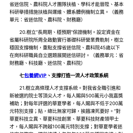
省迷信院、農科院人才團隊扶植、學科才能晉陞、基本
科研舉措措施扶植與運維、體系體例機制立異。（義務
單元：省迷信院、農科院、財務廳）
20.樹立“長周期、穩預期”保證機制。設定資金在
省屬科研院所周全啟動實行基礎科研營業費軌制，樹立
穩固支撐機制，重點支撐省迷信院、農科院45歲以下
在崗科研職員自立選題展開迷信研討。（義務單元：省
財務廳、科技廳、迷信院、農科院）
七
包養網VIP
、支撐打造一流人才政策系統
21.樹立高條理人才支撐系統。對我省全職引進和
新被選的院士等頂尖人才，每人賜與500萬元小我嘉獎
補助；對每年評選的華夏學者，每人賜與不低于200萬
元特別支撐；貼，總比無家可歸，挨餓凍死要好。”對
華夏科技立異、華夏科技創業、華夏科技財產領甲士
才，每人賜與不跨越100萬元特別支撐；對華夏學者迷