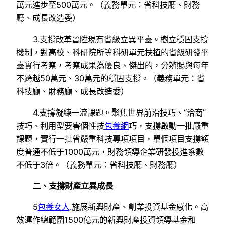
萬元進步至500萬元。（義務單元：省科技廳、財務
廳、成長改造委）
3.支撐改革晉陞現有省級立異平臺。樹立穩固支撐
機制，對高校、科研院所等科研單元扶植的省級研發平
臺實行考察，考察成果為優良、傑出的，分辨賜與每年
不跨越50萬元、30萬元的穩固支撐。（義務單元：省
科技廳、財務廳、成長改造委）
4.支撐凝練一流課題。聚焦世界前沿技巧、“洽商”
技巧、利用型要害個性技
包養網
巧，支撐啟動一批嚴重
課題，實行一批省嚴重科技專項項目，單個項目支撐額
度普通不低于1000萬元，財務領導企業研發投進系數
不低于3倍。（義務單元：省科技廳、財務廳）
二、支撐財產立異成長
5
包養女人
.施展新興財產、創業投資基金感化。高
效運作總範圍1500億元的新興財產投資領導基金和