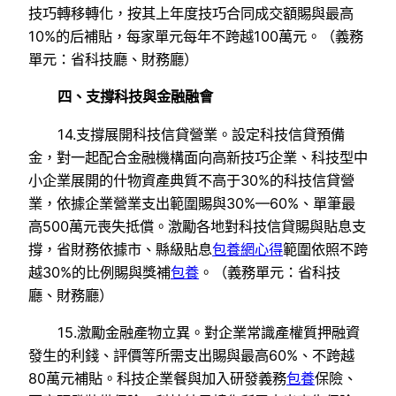
技巧轉移轉化，按其上年度技巧合同成交額賜與最高
10%的后補貼，每家單元每年不跨越100萬元。（義務
單元：省科技廳、財務廳）
四、支撐科技與金融融會
14.支撐展開科技信貸營業。設定科技信貸預備
金，對一起配合金融機構面向高新技巧企業、科技型中
小企業展開的什物資產典質不高于30%的科技信貸營
業，依據企業營業支出範圍賜與30%—60%、單筆最
高500萬元喪失抵償。激勵各地對科技信貸賜與貼息支
撐，省財務依據市、縣級貼息
包養網心得
範圍依照不跨
越30%的比例賜與獎補
包養
。（義務單元：省科技
廳、財務廳）
15.激勵金融產物立異。對企業常識產權質押融資
發生的利錢、評價等所需支出賜與最高60%、不跨越
80萬元補貼。科技企業餐與加入研發義務
包養
保險、