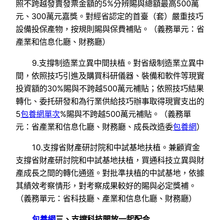
照不跨越發賣發票金額的5%分辨賜與總額最高500萬
元、300萬元嘉獎。對經省認定的首臺（套）嚴重技巧
設備投保產物，按規則賜與保費補貼。（義務單元：省
產業和信息化廳、財務廳）
9.支撐制造業立異中間扶植。對省級制造業立異中
間，依照技巧引進及購買科研儀器、裝備和軟件等現實
投資額的30%賜與不跨越500萬元補貼；依照技巧結果
轉化、委托研發和為行業供給技巧辦事取得現實支出的
5
包養網單次
%賜與不跨越500萬元補貼。（義務單
元：省產業和信息化廳、財務廳、成長改造委
包養網
）
10.支撐省財產研討院和中試基地扶植。兼顧資金
支撐省財產研討院和中試基地扶植，買通科技立異與財
產成長之間的轉化通道。對批準扶植的中試基地，依據
其績效考察情形，對考察成果較好的賜與必定獎補。
（義務單元：省科技廳、產業和信息化廳、財務廳）
包養網
三、支撐科技開放一起配合