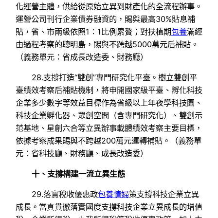
化運營主體，供給從原始立異到財產化的全流程辦事。
運營公司刊行企業債券融資的，賜與最高30%貼息補
貼，省、市兩級依照1∶1比例累贅；對扶植期
包養
滿經
由過程考察的聰明島，賜與不跨越5000萬元后補貼。
（義務單元：省成長改造委、財務廳）
28.支撐打造“雙創”專門研究化平臺。樹立雙創平
臺績效考察后補貼機制，將申開國家級平臺、孵化科技
企業多少數字等效益目標作為省級以上年夜學科技園、
科技企業孵化器、眾創空間（含專門研究化）、雙創示
范基地、星創六合等立異辦事載體績效考察主要目標，
依據考察成果賜與不跨越200萬元運轉補貼。（義務單
元：省科技廳、財務廳、成長改造委）
十、支撐構建一流立異生態
29.落實稅收優惠政
包養情婦
策支撐科技企業立異
成長。當真貫徹落實國度支撐科技企業立異成長的增值