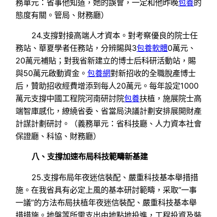
務單元：省事他知道，她的誤會，一定和他昨晚
包養
的
態度有關。管局、財務廳）
24.支撐對接高端人才資本。對考察優良的院士任
務站、華夏學者任務站，分辨賜與3
包養軟體
0萬元、
20萬元補貼；對我省新建立的博士后科研活動站，賜
與50萬元啟動資金。
包養網
對新招收的全職脫產博士
后，贊助招收經費增添到每人20萬元。每年設定1000
萬元支撐中國工程院河南研討院
包養
扶植，施展院士高
端智庫感化，繚繞省委、省當局決議計劃安排展開財產
計謀計劃研討。（義務單元：省科技廳、人力資本社會
保證廳、科協、財務廳）
八、支撐加速布局科技範疇新基建
25.支撐布局年夜迷信裝配、嚴重科技基本舉措措
施。在我省具有必定上風的基本研討範疇，采取“一事
一議”的方法布局扶植年夜迷信裝配、嚴重科技基本舉
措措施。地盤等所需支出由地點地投進，工程投資及裝