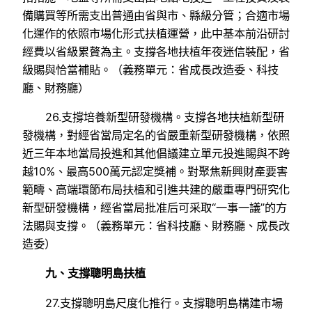
備購買等所需支出普通由省與市、縣級分管；合適市場
化運作的依照市場化形式扶植運營，此中基本前沿研討
經費以省級累贅為主。支撐各地扶植年夜迷信裝配，省
級賜與恰當補貼。（義務單元：省成長改造委、科技
廳、財務廳）
26.支撐培養新型研發機構。支撐各地扶植新型研
發機構，對經省當局定名的省嚴重新型研發機構，依照
近三年本地當局投進和其他倡議建立單元投進賜與不跨
越10%、最高500萬元認定獎補。對聚焦新興財產要害
範疇、高端環節布局扶植和引進共建的嚴重專門研究化
新型研發機構，經省當局批准后可采取“一事一議”的方
法賜與支撐。（義務單元：省科技廳、財務廳、成長改
造委）
九、支撐聰明島扶植
27.支撐聰明島尺度化推行。支撐聰明島構建市場