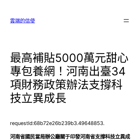
跳
至
雲端的信使
主
要
內
容
最高補貼5000萬元甜心
專包養網！河南出臺34
項財務政策辦法支撐科
技立異成長
requestId:68b72e26b239b3.49648853.
河南省國民當局辦公廳關于印發河南省支撐科技立異成