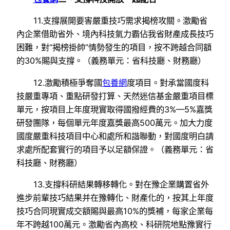
11.支撐展開要害嚴重技巧需求揭榜攻關。激勵省
內企業借助省外、境內科技氣力霸佔我省財產成長技巧
困難，對“揭榜掛帥”情勢發生的項目，按不跨越合同額
的30%賜與支撐。（義務單元：省科技廳、財務廳）
12.激勵積極爭奪國
包養網
度項目。對承當國度科
技嚴重專項、重點研發打算、天然迷信基金嚴重項目標
單元，按項目上年度現實取得國撥經費的3%—5%嘉獎
研發團隊，每個單元年度嘉獎最高500萬元。加大力度
國度嚴重科技項目中心和處所和諧聯動，對國度明白請
求處所配套實行的項目予以足額保證。（義務單元：省
科技廳、財務廳）
13.支撐科研結果轉移轉化。對在豫企業購置省外
進步前輩技巧結果并在豫轉化、財產化的，按其上年度
技巧合同現實成交額賜與最高10%的獎補，每家企業每
年不跨越100萬元。激勵省內高校、科研院地點豫實行