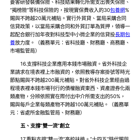
要害研發裝備保險、科技結果轉化所需支出喪失保險、
“揭榜險”等科技保險的，按現實保費收入的30
包養網
%
賜與不跨越20萬元補貼。實行外貿貸、當局采購合同
信貸政策，以當局采購合同和外貿訂單為質押，領導一
起配合銀行加年夜對科技型中小微企業的信貸投
長期包
養
放力度。（義務單元：省科技廳、財務廳、商務廳、
市場監管局）
16.支撐科技企業應用本錢市場融資。省外科技企
業請求在境表裡上市融資的，依照教導存案掛號等時光
節點賜與不跨越200萬元補貼。對省外科技企業經由過
程境表裡本錢市場刊行的債權融資東西、資產證券化兩
類產物，分辨依照實在際付出中介所需支出的50%，
賜與每戶企業每類產物不跨越100萬元補貼。（義務單
元：省處所金融監管局、財務廳）
五、支撐“雙一流”創立
17.重點支撐“雙一流”高校扶植。“十四五”時代賜與