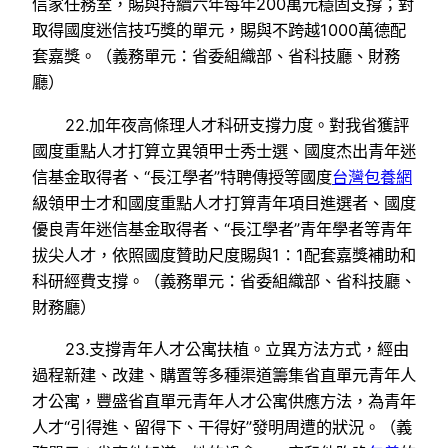
信家任務室，賜與持續六年每年200萬元穩固支撐；對
取得國度迷信技巧獎的單元，賜與不跨越1000萬德配
套嘉獎。（義務單元：省委組織部、省科技廳、財務
廳）
22.加年夜高條理人才科研支撐力度。對我省獲評
國度重點人才打算立異領甲士秀士選、國度杰出青年迷
信基金取得者、“長江學者”特聘傳授等國度
台灣包養網
級領甲士才和國度重點人才打算青年項目進選者、國度
優良青年迷信基金取得者、“長江學者”青年學者等青年
拔尖人才，依照國度贊助尺度賜與1∶1配套嘉獎補助和
科研經費支撐。（義務單元：省委組織部、省科技廳、
財務廳）
23.支撐青年人才公寓扶植。立異方法方式，經由
過程新建、改建、購置等多種渠道籌集省直單元青年人
才公寓，豐盛省直單元青年人才公寓供應方法，為青年
人才“引得進、留得下、干得好”發明周遭的狀況。（義