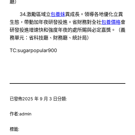
廳）
34.激勵區域立
包養妹
異成長。領導各地優化立異
生態，帶動加年夜研發投進。省財務對全社
包養價格
會
研發投進增速快和強度年夜的處所賜與必定嘉獎。（義
務單元：省科技廳、財務廳、統計局）
TC:sugarpopular900
已發佈
2025 年 9 月 3 日
分類:
作者:
admin
標籤: