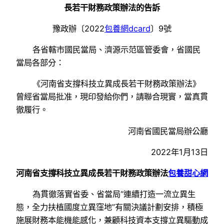
長若干財務政策辦法的告訴
豫政辦〔2022
包養網dcard
〕9號
各省轄市國民當局、濟源示范區管委會，省國民
當局各部分：
《河南省支撐科技立異成長若干財務政策辦法》
曾經省當局批准，現印發給你們，請聯合現實，當真貫
徹履行。
河南省國民當局辦公廳
2022年1月13日
河南省支撐科技立異成長若干財務政策辦法
包養甜心網
為貫徹落實省委、省當局“連續打造一流立異生
態，全力扶植國度立異窪地”有關決議計劃安排，積極
施展財務本能機能感化，兼顧科技資本支撐立異驅動成