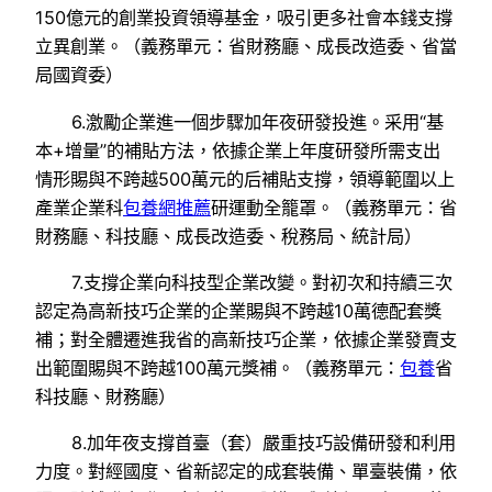
150億元的創業投資領導基金，吸引更多社會本錢支撐
立異創業。（義務單元：省財務廳、成長改造委、省當
局國資委）
6.激勵企業進一個步驟加年夜研發投進。采用“基
本+增量”的補貼方法，依據企業上年度研發所需支出
情形賜與不跨越500萬元的后補貼支撐，領導範圍以上
產業企業科
包養網推薦
研運動全籠罩。（義務單元：省
財務廳、科技廳、成長改造委、稅務局、統計局）
7.支撐企業向科技型企業改變。對初次和持續三次
認定為高新技巧企業的企業賜與不跨越10萬德配套獎
補；對全體遷進我省的高新技巧企業，依據企業發賣支
出範圍賜與不跨越100萬元獎補。（義務單元：
包養
省
科技廳、財務廳）
8.加年夜支撐首臺（套）嚴重技巧設備研發和利用
力度。對經國度、省新認定的成套裝備、單臺裝備，依