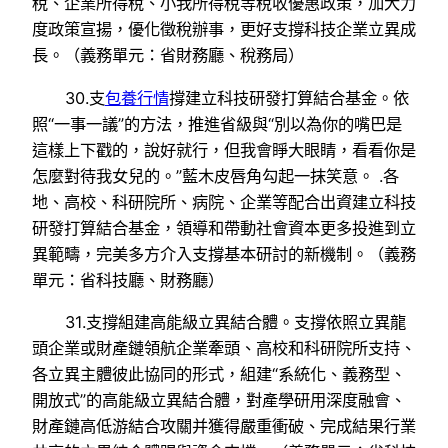
稅、企業所得稅、小我所得稅等稅收優惠政策，加大力
度政策宣揚，優化徵稅辦事，更好支撐科技企業立異成
長。（義務單元：省財務廳、稅務局）
30.支
包養行情
撐建立科技研發打算結合基金。依
照“一事一議”的方法，推進省級與“別以為你的嘴巴是
這樣上下戳的，說好就行，但我會睜大眼睛，看看你是
怎麼對待我女兒的。”藍木皮唇角勾起一抹笑意。 .各
地、高校、科研院所、病院、企業等配合出資建立科技
研發打算結合基金，領導和帶動社會資本更多投進到立
異範疇，完美多方介入支撐基本研討的新機制。（義務
單元：省科技廳、財務廳）
31.支撐組建高能級立異結合體。支撐依照立異龍
頭企業或財產鏈領航企業牽頭、高校和科研院所支持、
各立異主體彼此協同的形式，組建“系統化、義務型、
開放式”的高能級立異結合體，對產學研用深度融會、
財產鏈高低游結合攻關并獲得嚴重衝破、完成結果行業