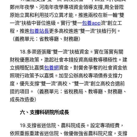
鄭州年夜學、河南年夜學專項資金領導支撐,周全晉陞
原始立異和利用技巧立異才能，推進兩校在新一輪“雙
一流”扶植中晉位進級。實行“雙一
包養app
流”創立工
程，推進
包養站長
更多高校進進“雙一流”扶植行列。
（義務單元：省教導廳、財務廳）
18.多渠道張羅“雙一流”扶植資金。實在落實有關
財稅優惠政策，激起社會本錢投資高級教導積極性。建
立捐贈配比嘉獎
包養網
資金，對黌舍爭奪的社會資金依
照現行政策予以嘉獎。加至公辦高校專項債券支撐力
度，優先支撐“雙一流”高校、“雙一流”創立高校合適前
提的項目。（義務單元：省稅務局、教導廳、財務廳、
成長改造委）
六、支撐科研院所成長
19.支撐省迷信院、農科院成長。設定專項經費，
依照重振重建省迷信院、做優做強省農科院尺度，支撐