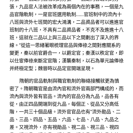
張，九品官人法被改革成為兩個內在的事務，一個是九
品官階軌制，一是官班選用軌制……官班制中的流內十
八班與流外七班間的宏大鴻溝，二品資品者可以進進官
班制的十八班，不具有二品資品者，不克不及進進十八
班，這就在二品以上與三品以下之間劃出了深入的界
線。”從這一思緒著眼梳理官品與俸祿之間對應關系的
變更，秦以前官爵合一，以爵定官；秦漢以秩定官，即
以仕宦俸祿來斷定官階；漢襲秦制，以石為單元論俸祿
并終極定型；魏晉時以品定官開端呈現。
隋朝的官品軌制與職官軌制的聯絡接觸就更為慎
密了。隋朝職官是由流內官和流外官兩部門構成的，而
流內與流外皆有官品。流內的官品分為九品，品各有
從，由正四品開端到從九品，每個正、從品又分高低
階，一共三十個品級。流外官官品也有“流外勛品、二
品、三品、四品、五品、六品、七品、八品、九品之
差。又視流外，亦有視勛品、視二品、視三品、視四