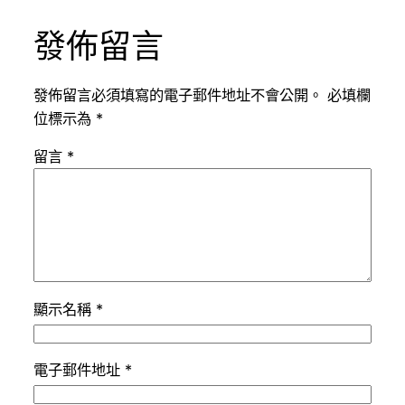
發佈留言
發佈留言必須填寫的電子郵件地址不會公開。
必填欄
位標示為
*
留言
*
顯示名稱
*
電子郵件地址
*