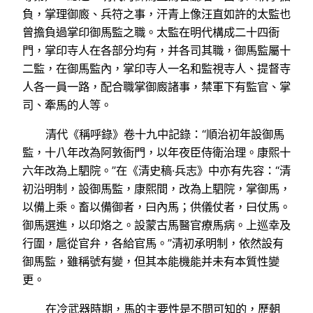
負，掌理御廄、兵符之事，汗青上像汪直如許的太監也
曾擔負過掌印御馬監之職。太監在明代構成二十四衙
門，掌印寺人在各部分均有，并各司其職，御馬監屬十
二監，在御馬監內，掌印寺人一名和監視寺人、提督寺
人各一員一路，配合職掌御廄諸事，禁軍下有監官、掌
司、牽馬的人等。
清代《稱呼錄》卷十九中記錄：“順治初年設御馬
監，十八年改為阿敦衙門，以年夜臣侍衛治理。康熙十
六年改為上駟院。”在《清史稿·兵志》中亦有先容：“清
初沿明制，設御馬監，康熙間，改為上駟院，掌御馬，
以備上乘。畜以備御者，曰內馬；供儀仗者，曰仗馬。
御馬選進，以印烙之。設蒙古馬醫官療馬病。上巡幸及
行圍，扈從官弁，各給官馬。”清初承明制，依然設有
御馬監，雖稱號有變，但其本能機能并未有本質性變
更。
在冷武器時期，馬的主要性是不問可知的，歷朝