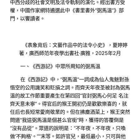
中西分歧的社會文明及法令軌制的演化。經出書方受
權，中國作家網特遴選此中《書里書外“弼馬溫”》部
門，以饗讀者。
《表象背后：文藝作品中的法令小史》，夏婷婷
著，廣西師范年夜學出書社·廣雅，2025年2月
一、《西游記》中眾所周知的弼馬溫
在《西游記》中，“弼馬溫”一詞成為仙人鬼魅對孫
悟空的公用譏笑和貶損之詞。而齊天年夜圣被封為弼馬
溫的故工作節重要產生在第四回“官封弼馬心何足 名注
齊天意未寧”。得官后的猴王開初仍是歡歡樂喜的，就
任后也長短常愛崗敬業的。但在拂塵酒菜上，猴王突然
問道“我這弼馬溫是個甚么官銜”時，獲得的答覆倒是
“沒有品從”。眾道的說明是：“不年夜，不年夜，只喚
做‘不夠格’。”“末等。如許官兒，最低最小，只可與他