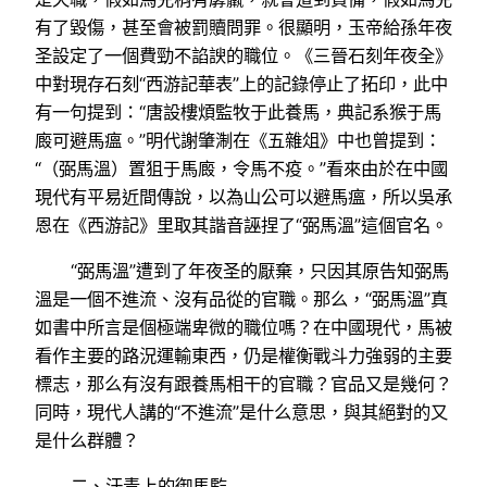
有了毀傷，甚至會被罰贖問罪。很顯明，玉帝給孫年夜
圣設定了一個費勁不諂諛的職位。《三晉石刻年夜全》
中對現存石刻“西游記華表”上的記錄停止了拓印，此中
有一句提到：“唐設樓煩監牧于此養馬，典記系猴于馬
廄可避馬瘟。”明代謝肇淛在《五雜俎》中也曾提到：
“（弼馬溫）置狙于馬廄，令馬不疫。”看來由於在中國
現代有平易近間傳說，以為山公可以避馬瘟，所以吳承
恩在《西游記》里取其諧音誣捏了“弼馬溫”這個官名。
“弼馬溫”遭到了年夜圣的厭棄，只因其原告知弼馬
溫是一個不進流、沒有品從的官職。那么，“弼馬溫”真
如書中所言是個極端卑微的職位嗎？在中國現代，馬被
看作主要的路況運輸東西，仍是權衡戰斗力強弱的主要
標志，那么有沒有跟養馬相干的官職？官品又是幾何？
同時，現代人講的“不進流”是什么意思，與其絕對的又
是什么群體？
二、汗青上的御馬監