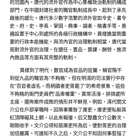
的范圍內。唐代的流外官作為中心集權政治軌制的構成
部門，在中國封建社會的職官軌制成長中，起到了承先
啟後的感化。唐代多少數字浩繁的流外官如令史、書令
史、府、史、亭長、掌固、典事、謁者、楷書手等，普
遍設置于中心到處所的各級行政機構中，異樣擔當側重
要的行政本能機能。與流內官的治理軌制相當，唐代當
局對流外官的治理，在選任、置品、督課、酬勞、進流
內敘品等方面有其完整的軌制。
異樣到了明代，散官成為官品的從屬，稱官階不
到從九品的職官為“不夠格”。但在明清的司法實行中存
在“百官者虛名，而柄國者吏胥罷了”的希奇景象，這些
不夠格的衙門吏員們“品卑權重”，異常活潑，排擠處所
主座、擺佈案件成敗的情形并不鮮見。例如，清代閻文
介公在戶部掌職時，因瑣事獲咎了庫吏。庫吏便私躲其
紅頂障礙其上朝，以此來報復。后又整蠱文介公數次，
剛剛收手。文介公得知是庫吏所為后，便對胥吏的治理
加倍嚴厲。可誰知不久之后，文介公不知因何事惹惱了