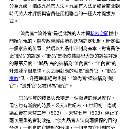
分為九級，構成九品官人法。九品官人法是魏晉南北朝
時代將人才評價與官員任用相聯合的一種人才提拔方
式。
“流內官”“流外官”是從北魏的人才提
私密空間
拔中
開端呈現的。鮮卑政權經由過程氏族詳定軌制，斷定每
一個家族的位置，然后以九品中正制為基本，對官員停
止“鄉品”的認定。“鄉品”是指依據鄉里大眾的評論評定
的等第尺度，“鄉品”高的被稱為“流內官”，“流內官”的
升遷速率很是快。與之絕對應的就是“流外官”，“鄉品
家教
”低，升遷速率絕對也慢。“流內官”還被稱為“贓
官”，“流外官”又被稱為“濁官”。
官品性質的成長與改變是一個漸進的經過歷程，
但它也有漸變的時辰。公元5世紀末、6世紀初，南朝
梁武帝在天監二年（503）、天監七年（508）停止了
兩次嚴重的官制改造：“使九品官人法向兩個標的目的
分張，一個是向官階制的分張，一個是向官班制的分