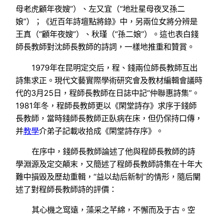
母老虎顧年夜嫂”）、左又宜（“地壯星母夜叉孫二
娘”）；《近百年詩壇點將錄》中，另兩位女將分辨是
王真（“顧年夜嫂”）、秋瑾（“孫二娘”）。這也表白錢
師長教師對沈師長教師的詩詞，一樣地推重和贊賞。
1979年在昆明定交后，程、錢兩位師長教師互出
詩集求正。現代文藝實際學術研究會及教材編輯會議時
代的3月25日，程師長教師在日誌中記“仲聯惠詩集”。
1981年冬，程師長教師更以《閑堂詩存》求序于錢師
長教師，當時錢師長教師正臥病在床，但仍保持口傳，
并
教學
介弟子記載收拾成《閑堂詩存序》。
在序中，錢師長教師論述了他與程師長教師的詩
學淵源及定交顛末，又簡述了程師長教師詩集在十年大
難中損毀及歷劫重輯，“益以劫后新制”的情形，隨后闡
述了對程師長教師詩的評價：
其心機之窎遠，藻采之芊綿，不懈而及于古。空