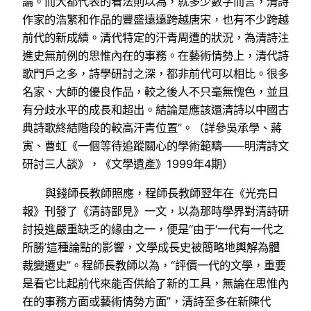
論。而大都代表的看法則以為，就多少數字而言，清詩
作家的浩繁和作品的豐盛遠遠跨越唐宋，也有不少跨越
前代的新成績。清代特定的汗青周遭的狀況，為清詩注
進史無前例的思惟內在的事務。在藝術情勢上，清代詩
歌門戶之多，詩學研討之深，都非前代可以相比。很多
名家、大師的優良作品，較之後人不只毫無愧色，並且
有分歧水平的成長和超出。結論是應該還清詩以中國古
典詩歌終結階段的較高汗青位置”。（詳參吳承學、蔣
寅、曹虹《一個等待追蹤關心的學術範疇——明清詩文
研討三人談》，《文學遺產》1999年4期）
與錢師長教師照應，程師長教師翌年在《光亮日
報》刊發了《清詩鄙見》一文，以為那時學界對清詩研
討投進嚴重缺乏的緣由之一，便是“由于‘一代有一代之
所勝’這種論點的影響，文學成長史被簡略地輿解為體
裁變遷史”。程師長教師以為，“評價一代的文學，重要
是看它比起前代來能否供給了新的工具，無論在思惟內
在的事務方面或藝術情勢方面”，清詩至多在新陳代