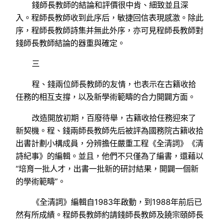
錢師長教師的結論和評價很中肯、細致並且深
入。程師長教師收到此序后，敏捷回信表現感激。除此
序，程師長教師詩集并無此外序，亦可見程師長教師對
錢師長教師結論的器重與確定。
三
程、錢兩位師長教師的友情，也表示在古籍收拾
任務的相互支撐，以及新學術範疇的合力開闢方面。
改造開放初期，百廢待舉，古籍收拾任務迎來了
新契機。程、錢兩師長教師先后被評為國務院古籍收拾
出書計劃小構成員，分辨擔任嚴重工程《全清詞》《清
詩紀事》的編輯。並且，他們不只僅為了編書，還藉以
“培育一批人才，出書一批新的研討結果，開闢一個新
的學術範疇”。
《全清詞》編輯自1983年啟動，到1988年前后已
然有所成績。程師長教師約請錢師長教師及饒宗頤師長