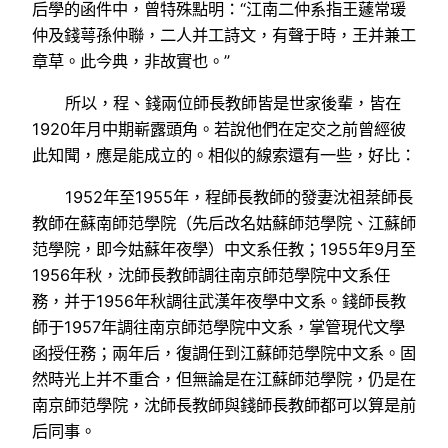
后學的函件中，曾特殊點明：“江南二仲系指王蘧常瑗
仲及錢萼孫仲聯，二人并工詩文，有聲于時，王并兼工
章草。此今典，非故實也。”
所以，程、錢兩位師長教師皆是世家後輩，皆在
1920年月中期嶄露頭角。若說他們在定交之前曾經彼
此知聞，應是能成立的。相似的線索還有一些，好比：
1952年至1955年，程師長教師的發妻沈祖棻師長
教師在蘇南師范學院（先后改名姑蘇師范學院、江蘇師
范學院，即今姑蘇年夜學）中文系任教；1955年9月至
1956年秋，沈師長教師調往南京師范學院中文系任
務，并于1956年秋調往武漢年夜學中文系。錢師長教
師于1957年調往南京師范學院中文系，掌管現代文學
函授任務；兩年后，復調任到江蘇師范學院中文系。固
然時光上并不重合，但無論是在江蘇師范學院，仍是在
南京師范學院，沈師長教師與錢師長教師都可以算是前
后同事。