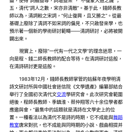
盡，使得“詞體益尊，詞壇益崇”，“不復蒙大道之譏”；
五，清代“詞人之數，宋亦非清敵”。基于此，錢師長教
師以為，清詞較之宋詞，“何止復興，且又勝之”。從最
基礎上廢除了清詞不如宋詞的偏見，不只啟發來學，也
預示著一個新的學術研討範疇——清詞研討，必將被開
闢出來。
現實上，廢除“一代有一代之文學”的理念迷思，一
向是程、錢二師長教師的配合等待。在清詞研討這般，
在清詩研討更是這般。
1983年12月，錢師長教師掌管的姑蘇年夜學明清
詩文研討所與中國社會迷信院《文學遺產》編纂部結合
舉行了全國初次清代文
交流
學研究會。此次研究會範圍
絕後，程師長教師、季鎮淮、蔡仲翔等六十余位學者都
應邀與會，“最集中的話題就是清詩在文學史上的位
置。一種看法以為清代不是詩的時期，它不成能與
舞蹈
教室
唐宋對抗，也不成能與同時期的小說、戲曲相提并