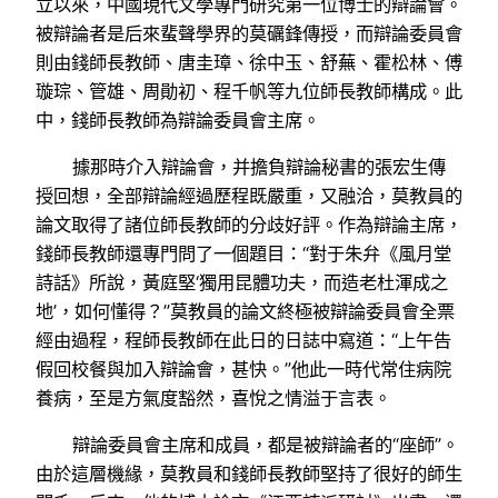
立以來，中國現代文學專門研究第一位博士的辯論會。
被辯論者是后來蜚聲學界的莫礪鋒傳授，而辯論委員會
則由錢師長教師、唐圭璋、徐中玉、舒蕪、霍松林、傅
璇琮、管雄、周勛初、程千帆等九位師長教師構成。此
中，錢師長教師為辯論委員會主席。
據那時介入辯論會，并擔負辯論秘書的張宏生傳
授回想，全部辯論經過歷程既嚴重，又融洽，莫教員的
論文取得了諸位師長教師的分歧好評。作為辯論主席，
錢師長教師還專門問了一個題目：“對于朱弁《風月堂
詩話》所說，黃庭堅‘獨用昆體功夫，而造老杜渾成之
地’，如何懂得？”莫教員的論文終極被辯論委員會全票
經由過程，程師長教師在此日的日誌中寫道：“上午告
假回校餐與加入辯論會，甚快。”他此一時代常住病院
養病，至是方氣度豁然，喜悅之情溢于言表。
辯論委員會主席和成員，都是被辯論者的“座師”。
由於這層機緣，莫教員和錢師長教師堅持了很好的師生