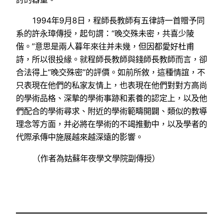
1994年9月8日，程師長教師有五律詩一首贈予同
系的許永璋傳授，起句謂：“晚交殊未密，共喜少陵
偕。”意思是兩人暮年來往并未幾，但因都愛好杜甫
詩，所以很投緣。就程師長教師與錢師長教師而言，卻
合法得上“晚交殊密”的評價。如前所敘，這種情誼，不
只表現在他們的私家友情上，也表現在他們對對方高尚
的學術品格、深摯的學術事跡和素養的認定上，以及他
們配合的學術尋求、附近的學術範疇開闢、類似的教導
理念等方面，并必將在學術的不竭推動中，以及學者的
代際承傳中施展越來越深遠的影響。
（作者為姑蘇年夜學文學院副傳授）