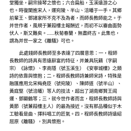
堂獨坐，嗣宗操琴之懷也；六合扁船，玉溪遠游之心
也。時復闌進宋人，運宛陵、半山、涪皤于一手。其鄉
前輩王、鄧諸家所不克不及為者，而師長教師能之。于
并世作者，風規于蒹葭樓主報酬近，而初不以審曲面勢
伏人，斯又難矣。……秋菊春蘭，無盡終古。此集也，
謂為并世一家之《離騷》可也。
此處錢師長教師至多表達了四層意思：一，程師
長教師的詩具有思遠辭富的特征，并兼具阮籍（字嗣
宗）《詠懷》、李商隱（號玉溪生）《安寧城樓》之類
詩的依靠與懷抱；二，程師長教師詩兼師宋詩，特殊是
融匯應用北宋梅堯臣（號宛陵）、陳師道（號半山）、
黃庭堅（號涪皤）等人的技法，超出了湖南鄉賢王闿
運、鄧顯鶴等；三，就今世作者而言，程師長教師詩與
黃節（號蒹葭樓主人）的最為接近，沒有那品種似于木
工驗看是曲、擇料唱工的匠氣。四，程師長教師詩遠紹
屈原《離騷》，別具懷抱。