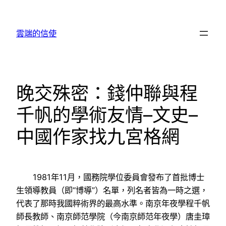
跳
至
雲端的信使
主
要
內
容
晚交殊密：錢仲聯與程
千帆的學術友情–文史–
中國作家找九宮格網
1981年11月，國務院學位委員會發布了首批博士
生領導教員（即“博導”）名單，列名者皆為一時之選，
代表了那時我國粹術界的最高水準。南京年夜學程千帆
師長教師、南京師范學院（今南京師范年夜學）唐圭璋