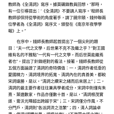
教師為《全清詞》寫序。據莫礪鋒教員回想，“那時，
有一位引導提出：‘《全清詞》不要請人寫序。’程師長
教師卻保持從學術的角度著手，請了饒宗頤、錢仲聯兩
位學者為《全清詞》寫序文，頒發在《南京年夜學學
報》上。”
在序中，錢師長教師起首提出了一個尖利的題
目：“夫一代之文學，后世果不克不及繼之乎？”對王國
維有名的不雅點“一代有一代之文學，而后世莫能繼焉
者也”，提出了針鋒絕對的看法。接著，錢師長教師從
五個方面論證了清詞的奇特價值：一，清詞作者低垂的
愛國精力、清詞境界的拓寬、清詞內在的真善美，都較
宋詞遠勝，是以，“清詞之纘宋之緒而后來居上”；二，
清詞的最主要作者往往兼具學者成分，宋詞中則僅有朱
熹、葉適數家，作品亦僅數十首，是以，“清詞根茂實
遂、膏沃光曄超出跨越于宋”；三，宋詞僅分作風，不
分門戶，清詞則“各派詞流之浩繁”；四，清人詞論卓