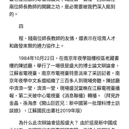
兩位師長教師的開闢之功，是必需要被我們深入銘刻
的。
四
程、錢兩位師長教師的友情，還表示在培育人才
和啟發來賢的通力協作上。
1984年10月22日，在南京年夜學鼓樓校區老藏書
樓的陳述廳，舉行了一場很是盛大的博士論文辯論會，
江蘇省電視臺、南京市電視臺特意派來了采訪記者，南
京年夜學中文系還組織了三百多人到現場旁聽。陳述廳
中濟濟一堂，濟濟一堂，現場盛況當晚在江蘇電視臺播
報，第二天被中心電視臺《消息聯播》轉播。（拜見許
金晶、孫海彥《開山巨匠兄：新中國第一批理科博士訪
談錄》，江蘇國民出書社2019年版）
為什么此次辯論會這般盛大？ 由於這是新中國成