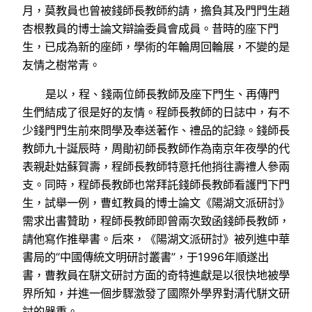
月，莫教員也曾被錢師長教師約請，擔負其及門門生趙
杏根教員的博士論文辯論委員會成員。昔時的座下門
生，已成為新的座師，學術的年輪周回輪展，不變的是
友情之樹常青。
是以，程、錢兩位師長教師及座下門生、再傳門
生們結成了很是好的友情。程師長教師的日誌中，有不
少錢門門生前來問學及奉送著作、禮品的記錄。錢師長
教師九十誕辰時，周勛初師長教師作為南京年夜學的代
表親赴姑蘇賀壽，程師長教師特意托他捎往壽禮人參兩
支。同時，程師長教師也常拜託錢師長教師看護門下門
生，試舉一例，曹虹教員的博士論文《陽湖文派研討》
需求出書贊助，程師長教師即曾兩次致函錢師長教師，
請他寫作推舉書。后來，《陽湖文派研討》被列進中華
書局的“中國傳統文明研討叢書”，于1996年順遂出
書，曹教員在駢文研討方面的奇特進獻是以很快地被學
界所知，并進一個步驟激發了國際外學界對清代駢文研
討的器重。