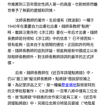
作推薦到三百年間女性詞人第一的高度，也對她猝然離
世寄予了無窮的遺憾和同情。
沈師長教師的著作，生前僅有《微波辭》一種于
1940年在重慶自力出書社出書。錢師長教師“點將”
時，載錄汪東序的《涉江詞》要在一年后才出書。錢師
長教師若何得知《涉江詞》中的信息？ 已不得而知。
很有能夠，這來自于友朋間的通信。正因如許的時光
差，錢師長教師的這則評論，很能夠是新中國成立以來
除程師長教師外，對沈師長教師詩詞的最早的正式評
價。
后來，錢師長教師在《近百年詩壇點將錄》中，
仍以“扈三娘”擬沈師長教師。點將錄“借說部狡獪之
筆，為記室評品之文”，是一種編
聚會場地
製很是特別
的文學批駁著作。《水滸傳》一百零八將中僅有三位女
性，故“點將錄”中錄進的女作家只能有三家。《近百年
詞壇點將錄》中，另兩位女將分辨是呂碧城（“地陰星