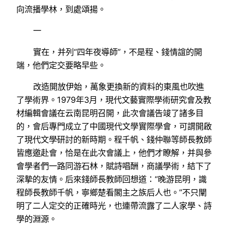
向流播學林，到處頌揚。
一
實在，并列“四年夜導師”，不是程、錢情誼的開
端，他們定交要略早些。
改造開放伊始，萬象更換新的資料的東風也吹進
了學術界。1979年3月，現代文藝實際學術研究會及教
材編輯會議在云南昆明召開，此次會議告竣了諸多目
的，會后專門成立了中國現代文學實際學會，可謂開啟
了現代文學研討的新時期。程千帆、錢仲聯等師長教師
皆應邀赴會，恰是在此次會議上，他們才瞭解，并與參
會學者們一路同游石林，賦詩唱酬，商議學術，結下了
深摯的友情。后來錢師長教師回想道：“晚游昆明，識
程師長教師千帆，寧鄉楚看閣主之族后人也。”不只闡
明了二人定交的正確時光，也連帶流露了二人家學、詩
學的淵源。