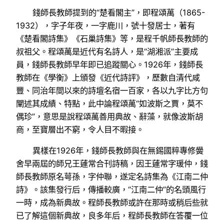
錢師長教師提到的“楚看閣主”，即程頌萬（1865-
1932），字子年夜，一字鹿川，號十發居士，著有
《楚看閣詩集》《石巢詩集》等，是程千帆師長教師的
叔祖父。程頌萬是近代有名詩人，是“湖湘派”主要成
員，錢師長教師早年即已追蹤關心。1926年，錢師長
教師在《學衡》上頒發《近代詩評》，歷數自清代咸
豐、同治年間以來的詩壇名宿一百家，各以九字比方句
闡述其成績、特點，此中論程頌萬“如波斯之賈，莫不
偶珍”，意思是說程頌萬善用典故、辭藻，就像波斯胡
商，至寶層出不窮，令人目不暇接。
異樣在1926年，錢師長教師與在無錫國粹專修黌
舍早兩屆的師兄王蘧常合刊詩稿，因王蘧常字瑗仲，錢
師長教師原名萼孫，字仲聯，遂定名詩集為《江南二仲
詩》。該集發行后，傳播較廣，“江南二仲”的名頭風行
一時，成為新典故。程師長教師或許在那時或稍后些就
已了解這個新典故，良多年后，程師長教師在答覆一位