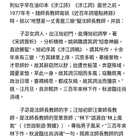
則似乎早在油印本《涉江詩》《涉江詞》面世之前。
1977年冬，錢師長教師寫就《近百年詞壇點將錄》
時，就以“地慧星一丈青扈三娘”擬沈師長教師，并說：
子苾女詞人，出汪旭初門，能傳旭初詞學。著
《宋詞賞析》，分析精微。姚鹓雛謂其詞“短章神韻，
直欲勝藍”。旭初序其《涉江詞稿》，謂其所作，十余
年來有三變，“方其肄業上庠，沉思多暇，摹繪景物，
才思妍妙，故其辭窈然以舒；迨遭世板蕩，奔竄殊域，
國憂家恤，萃此一身，故其詞沉咽而多風；寇難既夷，
政治日壞，靈襟綺思，都成灰槁，故其詞淡而彌哀。”
姚、汪月旦，良非輕許。三百年來林下作，秋波臨往尚
消魂。
子苾是沈師長教師的字；汪旭初即汪東師長教
師，是沈師長教師的受業恩師；“林下”語源自“林上風
氣”（《世說新語·賢媛》），專指男子風采。“三百年來
林下作，秋波臨往尚消魂”一句，既將沈師長教師的詞