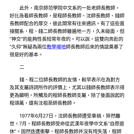
此外，南京師范學院中文系的一批老師長教師，
好比孫看師長教師，是程師長教師、沈師長教師、錢師
長教師配合的厚交，彼此間常有往來通訊。有了這些直
接關系，程、錢二師長教師雖遍地一方，久未碰面，但
“神交”的能夠性長短常年夜的。可以說，這雙向奔赴的
“久仰”無疑為兩位
教學場地
師長教師后來的情誼奠基了
很是好的基本。
二
錢、程二位師長教師的友情，較早表示在為對方
及其支屬詩詞所作的評價上，尤其以錢師長教師表示得
更為顯明，所觸及的程師長教師支屬，除了後面說起的
程頌萬，還有沈祖棻師長教師。
1977年6月27日，沈師長教師遭受車禍，猝然離
世。7月，程師長教師受命從武漢年夜學中文系“自愿退
休”。固然迭遭衝擊，程師長教師并沒有垮失落，程師