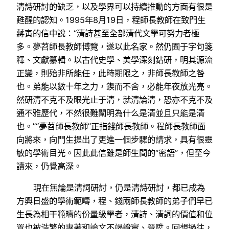
清詩研討的缺乏，以及學界可以持續推動的方面有很是
甦醒的認知。1995年8月19日，程師長教師在致門生
蔣寅的信中說：“清詩甚至全部清代文學可努力者極
多。夢苕師長教師博覽，遂以此名家。然仍囿于字句箋
釋、文獻纂輯。以古代史學、美學深刻鉆研，明其源流
正變，則殆非所能任，此時期限之，非師長教師之咎
也。弟能以數十年之力，鍥而不舍，必能年夜放光亮。
然研清不克不及眼光止于清，就清論清，恐亦不克不及
通不雅歷代，不然很難闡明為什么是清並且只能是清
也。”“夢苕師長教師”正指錢師長教師。程師長教師面
向將來，向門生提出了更進一個步驟的請求，具有很靈
敏的學術目光。因此此信雖是師生間的“密語”，但至今
讀來，仍覺高深。
現在無論是清詞研討，仍是清詩研討，都已成為
方興日盛的學術範疇，程、錢兩師長教師的弟子們早已
生長為相干範疇的份量級學者，清詩、清詞的價值和位
置也被浩繁的專著和論文不竭證實、晉陞。回想過往，