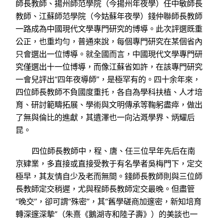
師長教師、揚州師范學院（今揚州年夜學）任中敏師長
教師、江蘇師范學院（今姑蘇年夜學）錢仲聯師長教師
一路成為中國現代文學專門研究的博導。此次評選既重
公正，也重均勻，普通來說，每個專門研究在某個省內
只會選出一位博導。就全國而言，中國現代文學專門研
究僅選出十一位博導，而像江蘇省如許，在該專門研究
一會兒評出“四年夜導師”，是極罕有的。四十余年來，
四位師長教師不負國度重托，各自為學科扶植、人才培
育、研討範疇拓展、學術與文明傳承等鞠躬盡瘁，做出
了無與倫比的進獻，其遺澤也一向沾溉學界、炳耀后
昆。
四位師長教師中，程、唐、任三位早年先后在南
京肄業，多直接或直接受教于有名學者吳梅門下，定交
極早，其友情自少及老而無間。錢師長教師則與三位師
長教師定交稍遲，尤與程師長教師定交最晚。但盡管
“晚交”，卻可謂“殊密”，其“舊學磋商加邃密，新知培育
轉深邃深摯”（朱熹《鵝湖寺和陸子壽》）的美談也一