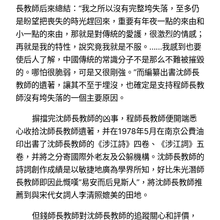
長教師后來總結：“我之所以沒有完整垮失落，至多仍
是盼望把喪失的時光趕回來，重要有年夜一點的來由和
小一點的來由，那就是對傳統的愛護，很激烈的情感；
再就是我的特性，說究竟我就是不服。……我感到也要
使后人了解，中國傳統的常識分子不是那么不難被摧毀
的。哪怕很脆弱，可是又很剛強。”而編纂出書沈師長
教師的遺著，讓其不至于埋沒，也確定是支持程師長教
師沒有垮失落的一個主要原因。
摒擋完沈師長教師的凶事，程師長教師便開端悉
心收拾沈師長教師遺著，并在1978年5月在南京公費油
印出書了沈師長教師的《涉江詩》四卷、《涉江詞》五
卷，并將之分寄國際外老友及公躲機構。沈師長教師的
詩詞創作成績是以敏捷地廣為學界所知，好比朱光潛師
長教師即因此慨嘆“易安而后見斯人”，將沈師長教師推
薦到與宋代女詞人李清照媲美的田地。
但錢師長教師對沈師長教師的追蹤關心和評價，