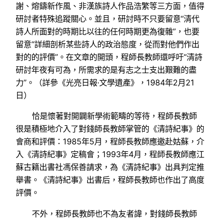
謝、熔鑄新作風、非漢族詩人作品浩繁等三方面，值得
研討者特殊追蹤關心。並且，研討時不只要留意“清代
詩人所面對的時期比以往的任何時期更為復雜”，也要
留意“詳細剖析某些詩人的政治態度，從而對他們作出
對的的評價”。在文章的開頭，程師長教師還呼吁“清詩
研討年夜有可為，所需求的是有志之士支出艱難的盡
力”。（詳參《光亮日報·文學遺產》，1984年2月21
日）
恰是懷著對開闢新學術範疇的等待，程師長教師
很是積極地介入了對錢師長教師掌管的《清詩紀事》的
會商和評價：1985年5月，程師長教師應邀赴姑蘇，介
入《清詩紀事》定稿會；1993年4月，程師長教師應江
蘇古籍出書社馮保善請求，為《清詩紀事》出具判定推
舉書。《清詩紀事》出書后，程師長教師也作出了高度
評價。
不外，程師長教師也不為友者諱，對錢師長教師