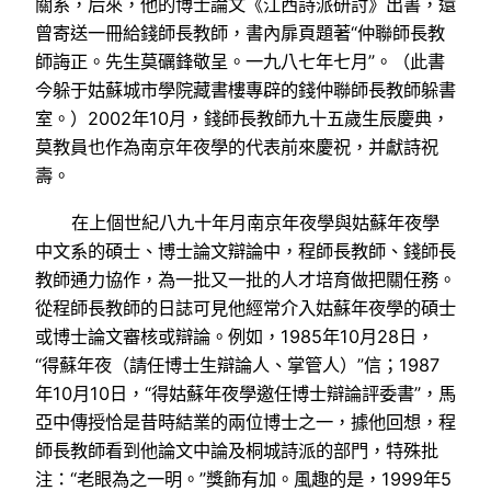
關系，后來，他的博士論文《江西詩派研討》出書，還
曾寄送一冊給錢師長教師，書內扉頁題著“仲聯師長教
師誨正。先生莫礪鋒敬呈。一九八七年七月”。（此書
今躲于姑蘇城市學院藏書樓專辟的錢仲聯師長教師躲書
室。）2002年10月，錢師長教師九十五歲生辰慶典，
莫教員也作為南京年夜學的代表前來慶祝，并獻詩祝
壽。
在上個世紀八九十年月南京年夜學與姑蘇年夜學
中文系的碩士、博士論文辯論中，程師長教師、錢師長
教師通力協作，為一批又一批的人才培育做把關任務。
從程師長教師的日誌可見他經常介入姑蘇年夜學的碩士
或博士論文審核或辯論。例如，1985年10月28日，
“得蘇年夜（請任博士生辯論人、掌管人）”信；1987
年10月10日，“得姑蘇年夜學邀任博士辯論評委書”，馬
亞中傳授恰是昔時結業的兩位博士之一，據他回想，程
師長教師看到他論文中論及桐城詩派的部門，特殊批
注：“老眼為之一明。”獎飾有加。風趣的是，1999年5