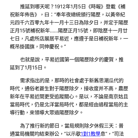
推延到哪天呢？1912年1月5日《時報》登載《補
祝新年佈告》，曰：“奉年夜總統頒行陽歷，以黃帝紀
元四千六百零九年十一月十三日為除夕日，并定于陽歷
正月15號補祝新年……陽歷正月15號，即陰歷十一月廿
七日，凡處所店展居平易近，應遵于是日補祝新年，一
概吊掛國旗，同伸慶祝。”
也就是說，平易近國第一個陽歷除夕的慶賀，推
延到了1月15日。
需求指出的是，那時的社會處于新舊思潮瓜代的
時代，通俗老蒼生對于陽歷除夕，接收度并不高，農歷
新年在平易近間更受追蹤關心。是以，不論是南京姑且
當局時代，仍是北洋當局時代，都是經由過程當局的主
導行動，來領導大眾過陽歷除夕。
為了推行新的節日，當局規則除夕休假三天：普
通當局機關均結束辦公，“以示歇
1對1教學
息”，“司法