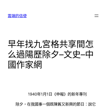
跳
至
雲端的信使
主
要
內
容
早年找九宮格共享間怎
么過陽歷除夕–文史–中
國作家網
1940年1月1日《申報》的新年專刊
除夕，在我國事一個既陳舊又新興的節日：說它