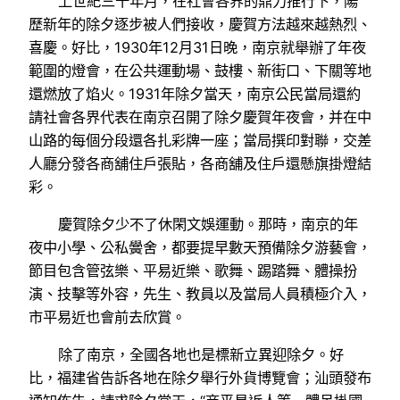
上世紀三十年月，在社會各界的鼎力推行下，陽
歷新年的除夕逐步被人們接收，慶賀方法越來越熱烈、
喜慶。好比，1930年12月31日晚，南京就舉辦了年夜
範圍的燈會，在公共運動場、鼓樓、新街口、下關等地
還燃放了焰火。1931年除夕當天，南京公民當局還約
請社會各界代表在南京召開了除夕慶賀年夜會，并在中
山路的每個分段還各扎彩牌一座；當局撰印對聯，交差
人廳分發各商舖住戶張貼，各商舖及住戶還懸旗掛燈結
彩。
慶賀除夕少不了休閑文娛運動。那時，南京的年
夜中小學、公私黌舍，都要提早數天預備除夕游藝會，
節目包含管弦樂、平易近樂、歌舞、踢踏舞、體操扮
演、技擊等外容，先生、教員以及當局人員積極介入，
市平易近也會前去欣賞。
除了南京，全國各地也是標新立異迎除夕。好
比，福建省告訴各地在除夕舉行外貨博覽會；汕頭發布