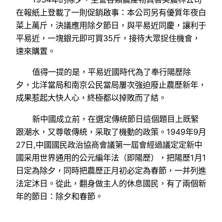
在報紙上登載了一則促銷啟事：本公司另有優質年夜白
菜上萬斤，決議應用除夕節日，與平易近同慶，讓利于
平易近，一塊銀元即可買35斤，接待大眾捉住機會，
速來購置。
值得一提的是，平易近國時代為了奉行陽歷除
夕，北洋當局和南京公民當局屢次強迫廢止農歷新年，
成果惹起大快人心，終極都以掉敗而了結。
新中國成立前，在選定傳統節日這個題目上既緊
跟潮水，又尊敬傳統，采取了機動的政策。1949年9月
27日,中國國民政治協商會議第一屆會經過議定定新中
國采用世界通用的公元編年法（即陽歷），把陽歷1月1
日定為除夕，同時把農歷正月初必定為春節，一并列進
法定沐日。從此，翻身做主人的休息國民，有了兩個新
年的節日：除夕和春節。