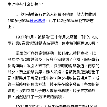
生涯中有什么幻想？”
此次征稿獲得各界名人的積極呼應，雜志共收到
160多份謎底
舞蹈場地
，此中142份謎底登載在雜志
上。
1937年1月，被稱為“三十年月文壇第一刊”的《文
學》第8卷第1號註銷古詩專號，這本特刊厚達300頁。
當局舉行各類慶賀運動，報刊雜志積極宣揚，陽
歷除夕也越來越普及，良多商家嗅到了商機，紛紜舉行
促銷運動，吸引大眾花費。據那時的消息報道，南京的
除夕，街上轂擊肩摩，游人如織，各類促銷運動層出不
窮。那時片子可是奇怪事物，除夕相約往看場片子，成
為一種時興的過節方法，片子院在除夕發布了各類促銷
運動。沒想到看片子的人數忽然暴跌，片子票求過於
供，居然漲到了一張15元的價錢。
1934年的除夕，主營各類農產物真善美農林公司