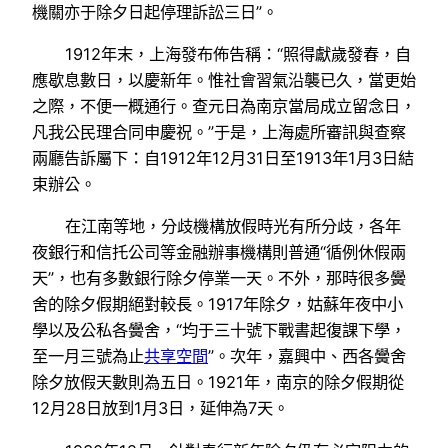
機關亦于除夕日起停理訴訟三日”。
1912年末，上海發布佈告稱：“照得獻歲發春，自
應歇息數日，以慶新年。惟社會習氣沿襲已久，當更始
之際，不便一概通行。查元日為南京當局成立留念日，
凡我公民理合同申慶祝。”于是，上海處所審訊與查察
兩廳告訴屬下：自1912年12月31日至1913年1月3日結
束辦公。
在江南等地，分歧機構放假時光有所分歧，各年
夜銀行和信托公司等金融辦事機構則普通“循例休假兩
天”，也有多數銀行除夕停業一天。不外，那時很多黌
舍的除夕假期絕對較長。1917年除夕，姑蘇年夜中小
學以及公私各黌舍，“均于三十號下戰書起復課下學，
至一月三號為止
共享空間
”。次年，嘉興中、西各黌舍
除夕放假天數則為五日。1921年，南京的除夕假期從
12月28日放到1月3日，延伸為7天。