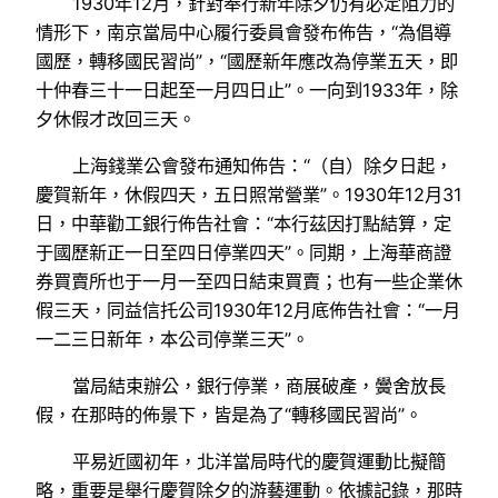
1930年12月，針對奉行新年除夕仍有必定阻力的
情形下，南京當局中心履行委員會發布佈告，“為倡導
國歷，轉移國民習尚”，“國歷新年應改為停業五天，即
十仲春三十一日起至一月四日止”。一向到1933年，除
夕休假才改回三天。
上海錢業公會發布通知佈告：“（自）除夕日起，
慶賀新年，休假四天，五日照常營業”。1930年12月31
日，中華勸工銀行佈告社會：“本行茲因打點結算，定
于國歷新正一日至四日停業四天”。同期，上海華商證
券買賣所也于一月一至四日結束買賣；也有一些企業休
假三天，同益信托公司1930年12月底佈告社會：“一月
一二三日新年，本公司停業三天”。
當局結束辦公，銀行停業，商展破產，黌舍放長
假，在那時的佈景下，皆是為了“轉移國民習尚”。
平易近國初年，北洋當局時代的慶賀運動比擬簡
略，重要是舉行慶賀除夕的游藝運動。依據記錄，那時