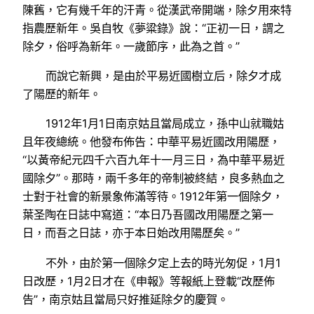
陳舊，它有幾千年的汗青。從漢武帝開端，除夕用來特
指農歷新年。吳自牧《夢粱錄》說：“正初一日，謂之
除夕，俗呼為新年。一歲節序，此為之首。”
而說它新興，是由於平易近國樹立后，除夕才成
了陽歷的新年。
1912年1月1日南京姑且當局成立，孫中山就職姑
且年夜總統。他發布佈告：中華平易近國改用陽歷，
“以黃帝紀元四千六百九年十一月三日，為中華平易近
國除夕”。那時，兩千多年的帝制被終結，良多熱血之
士對于社會的新景象佈滿等待。1912年第一個除夕，
葉圣陶在日誌中寫道：“本日乃吾國改用陽歷之第一
日，而吾之日誌，亦于本日始改用陽歷矣。”
不外，由於第一個除夕定上去的時光匆促，1月1
日改歷，1月2日才在《申報》等報紙上登載“改歷佈
告”，南京姑且當局只好推延除夕的慶賀。