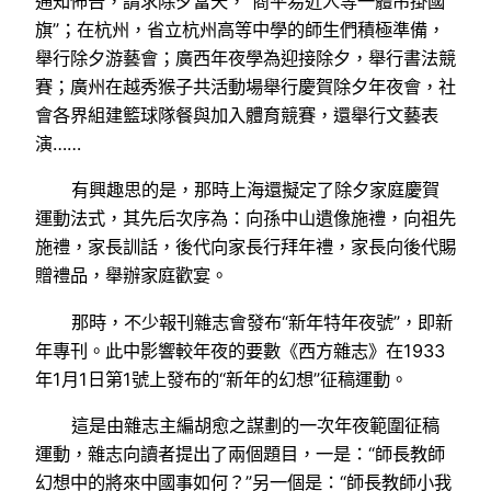
通知佈告，請求除夕當天，“商平易近人等一體吊掛國
旗”；在杭州，省立杭州高等中學的師生們積極準備，
舉行除夕游藝會；廣西年夜學為迎接除夕，舉行書法競
賽；廣州在越秀猴子共活動場舉行慶賀除夕年夜會，社
會各界組建籃球隊餐與加入體育競賽，還舉行文藝表
演……
有興趣思的是，那時上海還擬定了除夕家庭慶賀
運動法式，其先后次序為：向孫中山遺像施禮，向祖先
施禮，家長訓話，後代向家長行拜年禮，家長向後代賜
贈禮品，舉辦家庭歡宴。
那時，不少報刊雜志會發布“新年特年夜號”，即新
年專刊。此中影響較年夜的要數《西方雜志》在1933
年1月1日第1號上發布的“新年的幻想”征稿運動。
這是由雜志主編胡愈之謀劃的一次年夜範圍征稿
運動，雜志向讀者提出了兩個題目，一是：“師長教師
幻想中的將來中國事如何？”另一個是：“師長教師小我