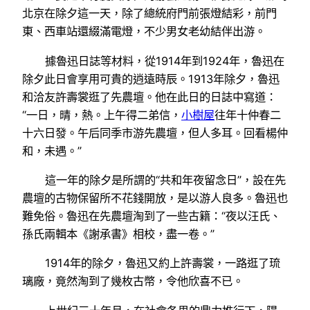
北京在除夕這一天，除了總統府門前張燈結彩，前門
東、西車站還綴滿電燈，不少男女老幼結伴出游。
據魯迅日誌等材料，從1914年到1924年，魯迅在
除夕此日會享用可貴的逍遠時辰。1913年除夕，魯迅
和洽友許壽裳逛了先農壇。他在此日的日誌中寫道：
“一日，晴，熱。上午得二弟信，
小樹屋
往年十仲春二
十六日發。午后同季市游先農壇，但人多耳。回看楊仲
和，未遇。”
這一年的除夕是所謂的“共和年夜留念日”，設在先
農壇的古物保留所不花錢開放，是以游人良多。魯迅也
難免俗。魯迅在先農壇淘到了一些古籍：“夜以汪氏、
孫氏兩輯本《謝承書》相校，盡一卷。”
1914年的除夕，魯迅又約上許壽裳，一路逛了琉
璃廠，竟然淘到了幾枚古幣，令他欣喜不已。