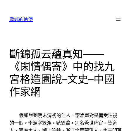
跳
至
雲端的信使
主
要
內
容
斷錦孤云蘊真知——
《閑情偶寄》中的找九
宮格造園說–文史–中國
作家網
假如說到明末清初的佳人，李漁盡對是備受注視
的一個。李漁字笠鴻，號笠翁，別名覺世稗官、笠道
人、隨庵主人、湖上笠翁，浙江金華蘭溪人，生于明萬