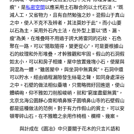
痕”，是
私密空間
以應采用土石聯合的以土代石法，“既
減人工，又省物力，且有自然勉強之妙。混假山于真山
之中，使人不克不及辨者，其法莫妙于此”。而小山要
以石為主，采用外石內土法，在外型上要以“透、漏、
瘦”為美，在堆疊時不用過于誇大將雷同的石紋、石色
聚在一路，可以“隨取隨得，變更從心”，可是要根據山
石的紋理和外形堆疊，才幹雅觀和牢固。假山的石洞假
如太小，可以和房子相連，屋中放置幾塊小石，使屋與
洞混為一體，“雖居屋中，與坐洞中無異矣”。石洞中還
可以貯水，經由過程漏隙發生絲毫之聲，如同身處深谷
之中。石壁的做法相似壘墻，只需略微紆回進退，使山
體嶙峋，仰不雅如刀削般峻峭，就和“窮崖盡壑無異”，
北京北海公園靜心齋和噴鼻猴子園噴鼻山寺的石壁假山
都是這種做法的范例。對于有力作假山的貧士，可以安
頓零碎山石，在不雅瞻之余用作椅榻、欄桿、幾案。
與計成在《園冶》中只要關于花木的只言片語和