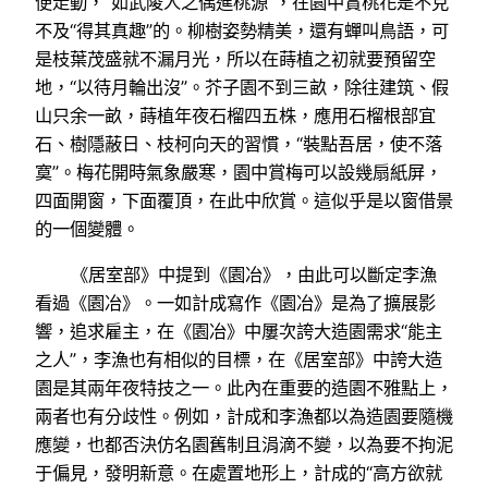
便走動，“如武陵人之偶進桃源”，在園中賞桃花是不克
不及“得其真趣”的。柳樹姿勢精美，還有蟬叫鳥語，可
是枝葉茂盛就不漏月光，所以在蒔植之初就要預留空
地，“以待月輪出沒”。芥子園不到三畝，除往建筑、假
山只余一畝，蒔植年夜石榴四五株，應用石榴根部宜
石、樹隱蔽日、枝柯向天的習慣，“裝點吾居，使不落
寞”。梅花開時氣象嚴寒，園中賞梅可以設幾扇紙屏，
四面開窗，下面覆頂，在此中欣賞。這似乎是以窗借景
的一個變體。
《居室部》中提到《園冶》，由此可以斷定李漁
看過《園冶》。一如計成寫作《園冶》是為了擴展影
響，追求雇主，在《園冶》中屢次誇大造園需求“能主
之人”，李漁也有相似的目標，在《居室部》中誇大造
園是其兩年夜特技之一。此內在重要的造園不雅點上，
兩者也有分歧性。例如，計成和李漁都以為造園要隨機
應變，也都否決仿名園舊制且涓滴不變，以為要不拘泥
于偏見，發明新意。在處置地形上，計成的“高方欲就