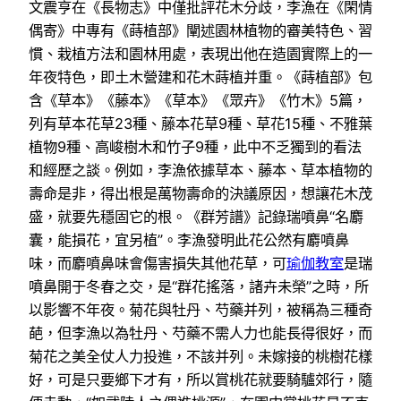
文震亨在《長物志》中僅批評花木分歧，李漁在《閑情
偶寄》中專有《蒔植部》闡述園林植物的審美特色、習
慣、栽植方法和園林用處，表現出他在造園實際上的一
年夜特色，即土木營建和花木蒔植并重。《蒔植部》包
含《草本》《藤本》《草本》《眾卉》《竹木》5篇，
列有草本花草23種、藤本花草9種、草花15種、不雅葉
植物9種、高峻樹木和竹子9種，此中不乏獨到的看法
和經歷之談。例如，李漁依據草本、藤本、草本植物的
壽命是非，得出根是萬物壽命的決議原因，想讓花木茂
盛，就要先穩固它的根。《群芳譜》記錄瑞噴鼻“名麝
囊，能損花，宜另植”。李漁發明此花公然有麝噴鼻
味，而麝噴鼻味會傷害損失其他花草，可
瑜伽教室
是瑞
噴鼻開于冬春之交，是“群花搖落，諸卉未榮”之時，所
以影響不年夜。菊花與牡丹、芍藥并列，被稱為三種奇
葩，但李漁以為牡丹、芍藥不需人力也能長得很好，而
菊花之美全仗人力投進，不該并列。未嫁接的桃樹花樣
好，可是只要鄉下才有，所以賞桃花就要騎驢郊行，隨