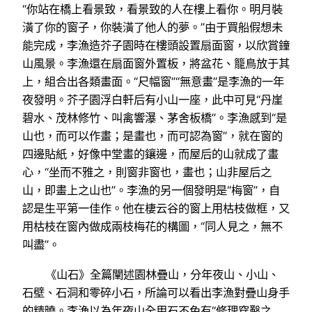
“你站在橋上看景致，看景致的人在樓上看你。明月裝
潢了你的窗子，你裝潢了他人的夢。”由于買船假想未
能完成，李漁造芥子園時在樓頭設置扇面窗，以欣賞鐘
山風景。李漁還在扇面窗外置板，將盆花、籠鳥放于其
上，組合出各類畫面。“尺幅窗”“無意畫”是李漁的一年
夜發明。芥子園浮白軒后有小山一座，此中可見“丹崖
碧水、茂林修竹、叫禽響瀑、茅舍板橋”。李漁感到“是
山也，而可以作畫；是畫也，而可認為窗”，就在窗的
四邊貼紙，好像中堂畫的鑲邊，而屋后的山就成了畫
心，“坐而不雅之，則窗非窗也，畫也；山非屋后之
山，即畫上之山也”。李漁的另一個發明是“梅窗”，自
認是生平第一佳作。他在棲云谷的窗上用枯枝做框，又
用枯枝在窗內做成兩枝梅花的構圖，“同人見之，無不
叫盡”。
《山石》全篇闡述園林疊山，分年夜山、小山、
石壁、石洞和零碎小石，所論可以看出李漁對疊山身手
的精曉。李漁以為年夜山全用石不免有“修理穿鑿之