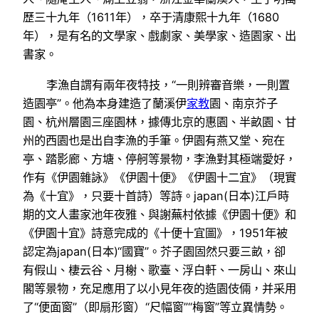
歷三十九年（1611年），卒于清康熙十九年（1680
年），是有名的文學家、戲劇家、美學家、造園家、出
書家。
李漁自謂有兩年夜特技，“一則辨審音樂，一則置
造園亭”。他為本身建造了蘭溪伊
家教
園、南京芥子
園、杭州層園三座園林，據傳北京的惠園、半畝園、甘
州的西園也是出自李漁的手筆。伊園有燕又堂、宛在
亭、踏影廊、方塘、停舸等景物，李漁對其極端愛好，
作有《伊園雜詠》《伊園十便》《伊園十二宜》（現實
為《十宜》，只要十首詩）等詩。japan(日本)江戶時
期的文人畫家池年夜雅、與謝蕪村依據《伊園十便》和
《伊園十宜》詩意完成的《十便十宜圖》，1951年被
認定為japan(日本)“國寶”。芥子園固然只要三畝，卻
有假山、棲云谷、月榭、歌臺、浮白軒、一房山、來山
閣等景物，充足應用了以小見年夜的造園伎倆，并采用
了“便面窗”（即扇形窗）“尺幅窗”“梅窗”等立異情勢。