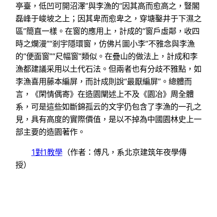
亭臺，低凹可開沼澤”與李漁的“因其高而愈高之，豎閣
磊峰于峻坡之上；因其卑而愈卑之，穿塘鑿井于下濕之
區”簡直一樣。在窗的應用上，計成的“窗戶虛鄰，收四
時之爛漫”“剎宇隱環窗，仿佛片圖小李”不雅念與李漁
的“便面窗”“尺幅窗”類似。在疊山的做法上，計成和李
漁都建議采用以土代石法。但兩者也有分歧不雅點，如
李漁喜用藤本編屏，而計成則說“最厭編屏”。總體而
言，《閑情偶寄》在造園闡述上不及《園冶》周全體
系，可是這些如斷錦孤云的文字仍包含了李漁的一孔之
見，具有高度的實際價值，是以不掉為中國園林史上一
部主要的造園著作。
1對1教學
（作者：傅凡，系北京建筑年夜學傳
授）