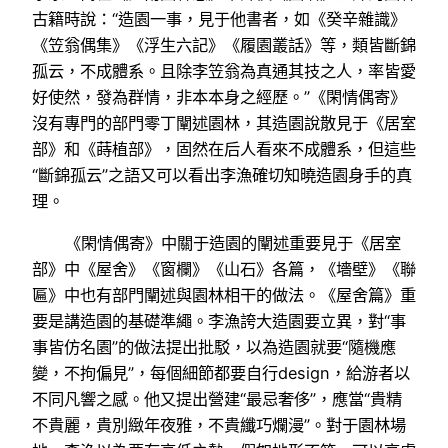
古籍時說：“造園一事，見于他書者，如《癸辛雜識》
《笠翁偶集》《浮生六記》《履園叢話》等，類皆斷錦
孤云，不成體系。且除李笠翁為真通其技之人，率皆愛
好使然，發為群情，非本本身之經歷。”《閑情偶寄》
沒有專門的部門零丁闡述園林，其造園說散見于《居室
部》和《蒔植部》，固然在后人看來不成體系，但這些
“斷錦孤云”之語又可以看出李漁確切知曉造園身手的真
理。
《閑情偶寄》中關于造園的闡述重要見于《居室
部》中《屋舍》《窗欄》《山石》各篇，《墻壁》《聯
匾》中也有部門闡述與園林相干的做法。《屋舍篇》重
要是講造園的基礎準繩。李漁誇大造園要立異，對“事
事皆仿名園”的做法提出批駁，以為造園就要“隨機應
變，不拘偏見”，每個細節都要自行design，給游者以
不同凡響之感。他又提出營建“最忌奢侈”，應當“貴精
不貴麗，貴別緻年夜雅，不貴纖巧爛漫”。對于園林場