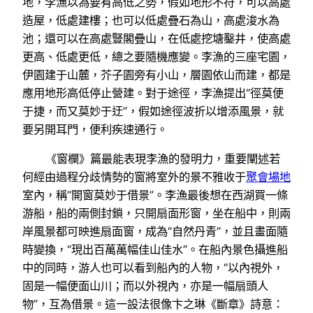
地，李漁以為要有高低之勢，假如地形不符，可以高處
造屋，低處建樓；也可以低處疊石為山，高處浚水為
池；還可以在高處豎閣疊山，在低處挖塘鑿井，使高處
更高、低處更低，總之要隨機應變。李漁的三座宅園，
伊園建于山麓，芥子園旁有小山，層園依山而建，都是
應用地形高低停止營建。對于途徑，李漁提出“徑莫便
于捷，而又莫妙于迂”，假如途徑波折以增添風景，就
要另開耳門，便利疾速通行。
《窗欄》篇最能表現李漁的發明力，重要闡述若
何經由過程分歧情勢的窗將室外的景不雅收于
聚會場地
室內，稱“開窗莫妙于借景”。李漁最後想在西湖買一條
游船，船的兩側封鎖，只開扇面形窗，坐在船中，則兩
岸風景都可映進扇面窗，成為“自然丹青”，並且畫面隨
時變換，“現出百萬萬幅佳山佳水”。在船內景色攝進船
中的同時，游人也可以看到船內的人物，“以內視外，
固是一幅便面山川；而以外視內，亦是一幅扇頭人
物”，互為借景。這一設法很像卞之琳《斷章》詩意：