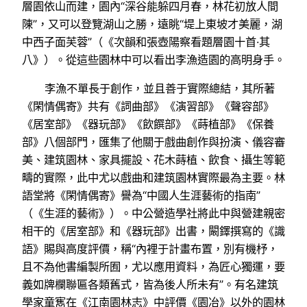
層園依山而建，園內“深谷能躲四月春，林花初放人間
陳”，又可以登覽湖山之勝，遠眺“堤上東坡才美麗，湖
中西子面芙蓉”（《次韻和張壺陽察看題層園十首·其
八》）。從這些園林中可以看出李漁造園的高明身手。
李漁不單長于創作，並且善于實際總結，其所著
《閑情偶寄》共有《詞曲部》《演習部》《聲容部》
《居室部》《器玩部》《飲饌部》《蒔植部》《保養
部》八個部門，匯集了他關于戲曲創作與扮演、儀容審
美、建筑園林、家具擺設、花木蒔植、飲食、攝生等範
疇的實際，此中尤以戲曲和建筑園林實際最為主要。林
語堂將《閑情偶寄》譽為“中國人生涯藝術的指南”
（《生涯的藝術》）。中公營造學社將此中與營建親密
相干的《居室部》和《器玩部》出書，闞鐸撰寫的《識
語》賜與高度評價，稱“內裡于計畫布置，別有機杼，
且不為他書編製所囿，尤以應用資料，為匠心獨運，要
義如牌欄聯匾各類舊式，皆為後人所未有”。有名建筑
學家童寯在《江南園林志》中評價《園冶》以外的園林