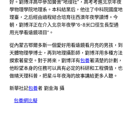
好。劉博洋高中參加黌舍“地理社”，高考考進北京年夜
學物理學院地理系。本科結業后，他往了中科院國度地
理臺，之后經由過程結合培育往西澳年夜學讀博。今
朝，劉博洋正在介入北京年夜學“6-8米口徑生長型通
用光學看遠鏡項目”。
從內蒙古鄂爾多斯一個愛好用看遠鏡看月亮的男孩，到
天體物理學博士，再到地理攝影師，劉博洋用多種方法
摸索著星空。對于將來，劉博洋有
包養
著清楚的計劃，
他盼望本身的任務可以具有必定的科研和工程價值，也
做晴天理科普，把星斗年夜海的故事講給更多人聽。
新華社記
包養
者 劉金海 攝
包養網比擬