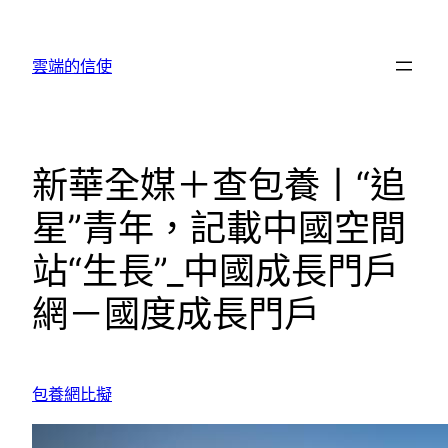
跳
至
雲端的信使
主
要
內
容
新華全媒＋查包養丨“追
星”青年，記載中國空間
站“生長”_中國成長門戶
網－國度成長門戶
包養網比擬