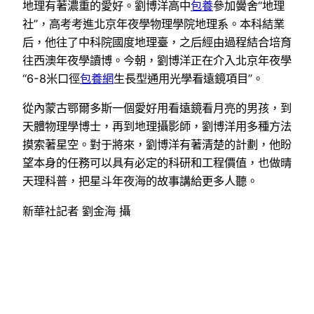
地理有著濃重的愛好。劉博洋高中
包養
參加黌舍“地理
社”，高考考進北京年夜學物理學院地理系。本科結業
后，他往了中科院國度地理臺，之后經由過程結合培育
往西澳年夜學讀博。今朝，劉博洋正在介入北京年夜學
“6-8米口徑
包養網
生長型通用光學看遠鏡項目”。
從內蒙古鄂爾多斯一個愛好用看遠鏡看月亮的男孩，到
天體物理學博士，再到地理攝影師，劉博洋用多種方法
摸索著星空。對于將來，劉博洋有著清楚的計劃，他盼
望本身的任務可以具有必定的科研和工程價值，也做晴
天理科普，把星斗年夜海的故事講給更多人聽。
新華社記者 劉金海 攝