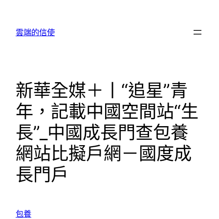
跳
至
雲端的信使
主
要
內
容
新華全媒＋丨“追星”青
年，記載中國空間站“生
長”_中國成長門查包養
網站比擬戶網－國度成
長門戶
包養