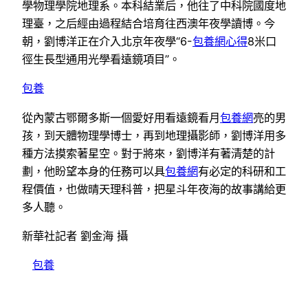
學物理學院地理系。本科結業后，他往了中科院國度地
理臺，之后經由過程結合培育往西澳年夜學讀博。今
朝，劉博洋正在介入北京年夜學“6-
包養網心得
8米口
徑生長型通用光學看遠鏡項目”。
包養
從內蒙古鄂爾多斯一個愛好用看遠鏡看月
包養網
亮的男
孩，到天體物理學博士，再到地理攝影師，劉博洋用多
種方法摸索著星空。對于將來，劉博洋有著清楚的計
劃，他盼望本身的任務可以具
包養網
有必定的科研和工
程價值，也做晴天理科普，把星斗年夜海的故事講給更
多人聽。
新華社記者 劉金海 攝
包養