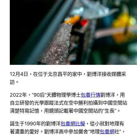
12月4日，在位于北京昌平的家中，劉博洋接收媒體采
訪。
2022年，“90后”天體物理學博士
包養行情
劉博洋，用
自立研發的光學跟蹤法式在空中勝利拍攝到中國空間站
清楚特寫記憶，用鏡頭記載著中國空間站的“生長”。
誕生于1990年的劉博洋
包養網比擬
，從小就對地理有
著濃重的愛好。劉博洋高中參加黌舍“地理
包養網
社”，