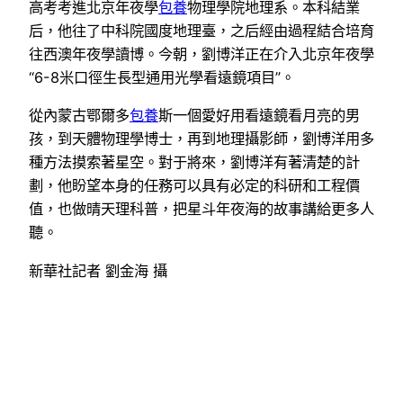
高考考進北京年夜學
包養
物理學院地理系。本科結業
后，他往了中科院國度地理臺，之后經由過程結合培育
往西澳年夜學讀博。今朝，劉博洋正在介入北京年夜學
“6-8米口徑生長型通用光學看遠鏡項目”。
從內蒙古鄂爾多
包養
斯一個愛好用看遠鏡看月亮的男
孩，到天體物理學博士，再到地理攝影師，劉博洋用多
種方法摸索著星空。對于將來，劉博洋有著清楚的計
劃，他盼望本身的任務可以具有必定的科研和工程價
值，也做晴天理科普，把星斗年夜海的故事講給更多人
聽。
新華社記者 劉金海 攝