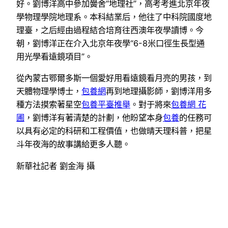
好。劉博洋高中參加黌舍“地理社”，高考考進北京年夜
學物理學院地理系。本科結業后，他往了中科院國度地
理臺，之后經由過程結合培育往西澳年夜學讀博。今
朝，劉博洋正在介入北京年夜學“6-8米口徑生長型通
用光學看遠鏡項目”。
從內蒙古鄂爾多斯一個愛好用看遠鏡看月亮的男孩，到
天體物理學博士，
包養網
再到地理攝影師，劉博洋用多
種方法摸索著星空
包養平臺推舉
。對于將來
包養網 花
圃
，劉博洋有著清楚的計劃，他盼望本身
包養
的任務可
以具有必定的科研和工程價值，也做晴天理科普，把星
斗年夜海的故事講給更多人聽。
新華社記者 劉金海 攝