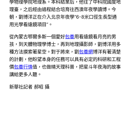
學物理學院地理系。本科結業后，他往了中科院國度地
理臺，之后經由過程結合培育往西澳年夜學讀博。今
朝，劉博洋正在介入北京年夜學“6-8米口徑生長型通
用光學看遠鏡項目”。
從內蒙古鄂爾多斯一個愛好
包養
用看遠鏡看月亮的男
孩，到天體物理學博士，再到地理攝影師，劉博洋用多
種方法摸索著星空。對于將來，劉
包養網
博洋有著清楚
的計劃，他盼望本身的任務可以具有必定的科研和工程
價
包養行情
值，也做晴天理科普，把星斗年夜海的故事
講給更多人聽。
新華社記者 郝昭 攝