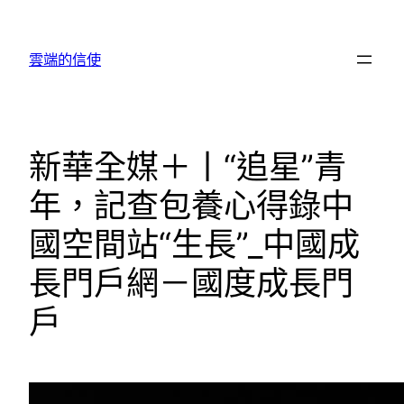
跳
至
雲端的信使
主
要
內
容
新華全媒＋丨“追星”青
年，記查包養心得錄中
國空間站“生長”_中國成
長門戶網－國度成長門
戶