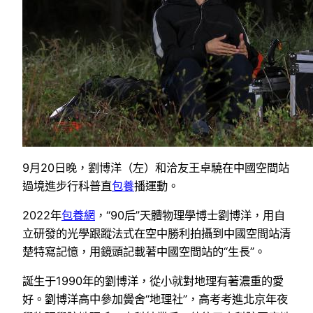
9月20日晚，劉博洋（左）和洽友王卓驍在中國空間站
過境進步行科普直
包養
播運動。
2022年
包養網
，“90后”天體物理學博士劉博洋，用自
立研發的光學跟蹤法式在空中勝利拍攝到中國空間站清
楚特寫記憶，用鏡頭記載著中國空間站的“生長”。
誕生于1990年的劉博洋，從小就對地理有著濃重的愛
好。劉博洋高中參加黌舍“地理社”，高考考進北京年夜