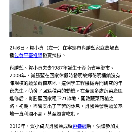
2月6日，賀小貞（左一）在寧鄉市肖勝藍家庭農場直
播
包養平臺推舉
發賣辣椒。
肖勝藍、賀小貞夫妻1987年誕生于湖南省寧鄉市。
2009年，肖勝藍在回家休假時發明故鄉花明樓鎮沒有
陳規模的蔬菜蒔植基地，這個學工程機械專門研究的年
夜先生，萌發了回籍種菜的動機。在全國多處蔬菜產區
進修后，肖勝藍回家租下21畝地，開啟蔬菜蒔植之
路。初期，盡管支出了辛苦的休息，肖勝藍發明蔬菜基
地一直利潤不高，甚至還會吃虧。
2013年，賀小貞與肖勝藍成婚
包養網
后，決議參加丈