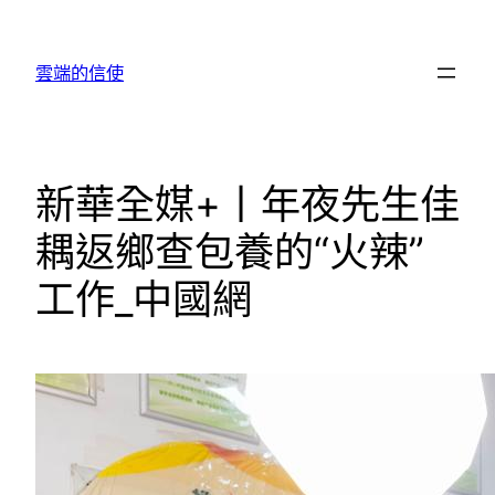
跳
至
雲端的信使
主
要
內
容
新華全媒+丨年夜先生佳
耦返鄉查包養的“火辣”
工作_中國網