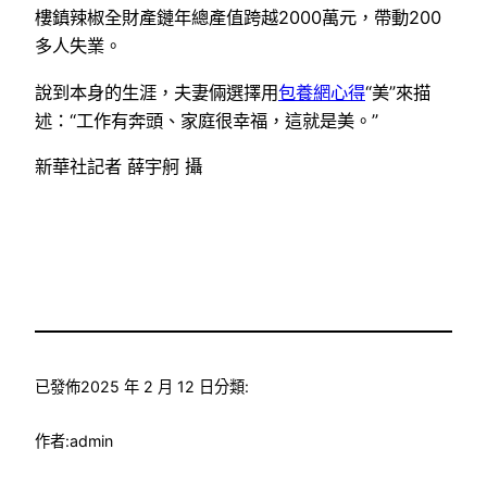
樓鎮辣椒全財產鏈年總產值跨越2000萬元，帶動200
多人失業。
說到本身的生涯，夫妻倆選擇用
包養網心得
“美”來描
述：“工作有奔頭、家庭很幸福，這就是美。”
新華社記者 薛宇舸 攝
已發佈
2025 年 2 月 12 日
分類:
作者:
admin