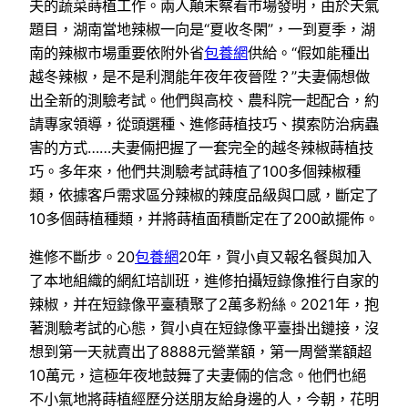
夫的蔬菜蒔植工作。兩人顛末察看市場發明，由於天氣
題目，湖南當地辣椒一向是“夏收冬閑”，一到夏季，湖
南的辣椒市場重要依附外省
包養網
供給。“假如能種出
越冬辣椒，是不是利潤能年夜年夜晉陞？”夫妻倆想做
出全新的測驗考試。他們與高校、農科院一起配合，約
請專家領導，從頭選種、進修蒔植技巧、摸索防治病蟲
害的方式……夫妻倆把握了一套完全的越冬辣椒蒔植技
巧。多年來，他們共測驗考試蒔植了100多個辣椒種
類，依據客戶需求區分辣椒的辣度品級與口感，斷定了
10多個蒔植種類，并將蒔植面積斷定在了200畝擺佈。
進修不斷步。20
包養網
20年，賀小貞又報名餐與加入
了本地組織的網紅培訓班，進修拍攝短錄像推行自家的
辣椒，并在短錄像平臺積聚了2萬多粉絲。2021年，抱
著測驗考試的心態，賀小貞在短錄像平臺掛出鏈接，沒
想到第一天就賣出了8888元營業額，第一周營業額超
10萬元，這極年夜地鼓舞了夫妻倆的信念。他們也絕
不小氣地將蒔植經歷分送朋友給身邊的人，今朝，花明